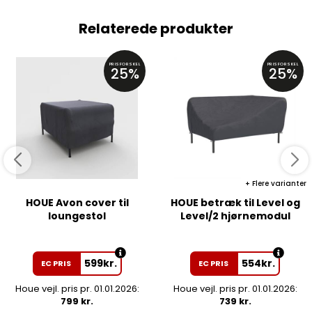
Relaterede produkter
PRISFORSKEL
PRISFORSKEL
25%
25%
Flere varianter
HOUE Avon cover til
HOUE betræk til Level og
loungestol
Level/2 hjørnemodul
599
kr.
554
kr.
EC PRIS
EC PRIS
Houe vejl. pris pr. 01.01.2026:
Houe vejl. pris pr. 01.01.2026:
799 kr.
739 kr.