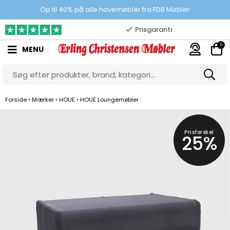
100% danskejet webshop
Op til 40% på alle havemøbler fra FDB Møbler
Prisgaranti
0
MENU
10.000 m2 showroom
Gratis & gode parkeringsforhold
›
›
›
Forside
Mærker
HOUE
HOUE Loungemøbler
Prisforskel
25%