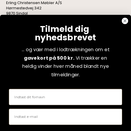
Erling Christensen Møbler A/S
Hørmestedvej 342
9870 Sindal
CVR: 75082517
Tilmeld dig
nyhedsbrevet
... og vær med i lodtrækningen om et
gavekort på 500 kr.
Vi trækker en
heldig vinder hver måned blandt nye
tilmeldinger.
Fornavn
Email