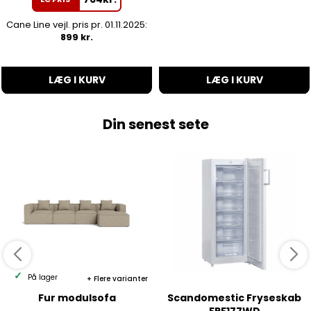
Cane Line vejl. pris pr. 01.11.2025:
899 kr.
LÆG I KURV
LÆG I KURV
Din senest sete
På lager
Flere varianter
Fur modulsofa
Scandomestic Fryseskab
FRF177WD