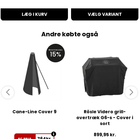
LÆG I KURV
VÆLG VARIANT
Andre købte også
PRISFORSKEL
15%
Cane-Line Cover 9
Rösle Videro grill-
overtræk G6-s - Cover i
sort
899,95
kr.
764
kr.
EC PRIS