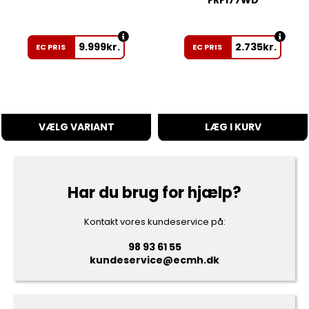
9.999
kr.
2.735
kr.
EC PRIS
EC PRIS
VÆLG VARIANT
LÆG I KURV
Har du brug for hjælp?
Kontakt vores kundeservice på:
98 93 61 55
kundeservice@ecmh.dk