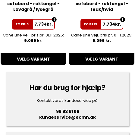
sofabord - rektangel -
sofabord - rektangel -
Lavagrå / lysegrå
teak/hvid
7.734
kr.
7.734
kr.
EC PRIS
EC PRIS
Cane Line vejl. pris pr. 01.11.2025:
Cane Line vejl. pris pr. 01.11.2025:
9.099 kr.
9.099 kr.
VÆLG VARIANT
VÆLG VARIANT
Har du brug for hjælp?
Kontakt vores kundeservice på:
98 93 61 55
kundeservice@ecmh.dk