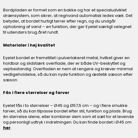
Bordpladen er formet som en bakke og har et specialudviklet
drænsystem, som sikrer, at regnvand automatisk ledes væk. Det
betyder, at bordet hurtigt tørrer efter regn, og du undgår
ophobning af vand – en funktion, der gør Eyelet særligt velegnet
til udendørs brug året rundt.
Materialer i høj kvalitet
Eyelet bordet er fremstillet i pulverlakeret metal, hvilket giver en
holdbar og slidstærk overflade, der er både UV-beskyttet og
vejrbestandig. Overfladen er nem at rengøre og kræver minimal
vedligeholdelse, så du kan nyde funktion og æstetik sæson efter
sæson.
Fås i flere størrelser og farver
Eyelet fås i to størrelser – Ø45 og Ø57,5 cm – og i flere smukke
farver, så du kan tilpasse bordet efter stil, funktion og plads. Brug
én størrelse alene, eller kombiner dem som et sæt for et levende
og personligt udtryk i indretningen. Du kan finde bordet i Ø45 cm
her
.