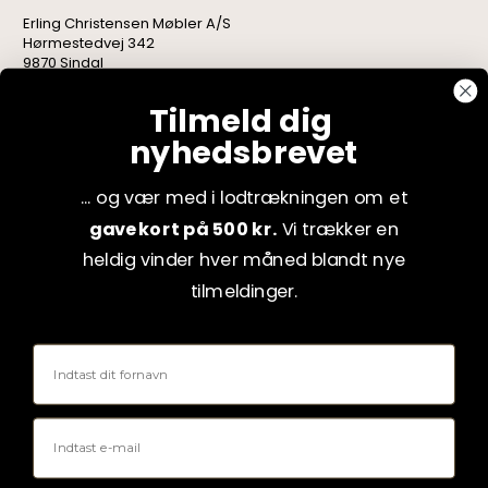
Erling Christensen Møbler A/S
Hørmestedvej 342
9870 Sindal
CVR: 75082517
Tilmeld dig
nyhedsbrevet
... og vær med i lodtrækningen om et
gavekort på 500 kr.
Vi trækker en
heldig vinder hver måned blandt nye
tilmeldinger.
Fornavn
Email