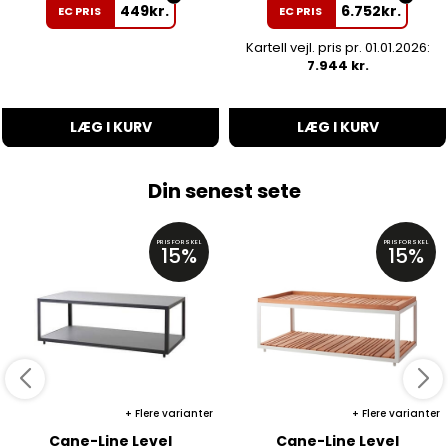
449
kr.
6.752
kr.
EC PRIS
EC PRIS
Kartell vejl. pris pr. 01.01.2026:
7.944 kr.
LÆG I KURV
LÆG I KURV
Din senest sete
PRISFORSKEL
PRISFORSKEL
15%
15%
Flere varianter
Flere varianter
Cane-Line Level
Cane-Line Level