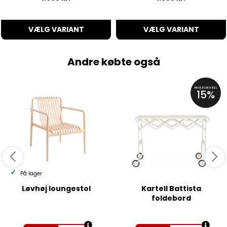
VÆLG VARIANT
VÆLG VARIANT
Andre købte også
PRISFORSKEL
15%
På lager
Løvhøj loungestol
Kartell Battista
foldebord