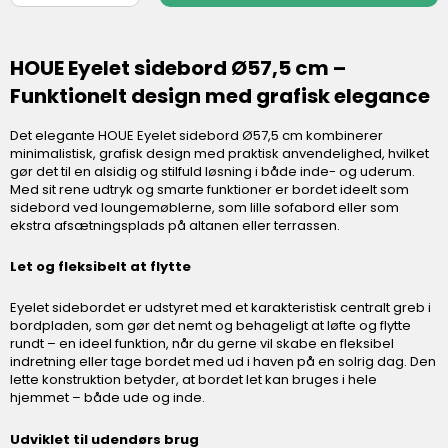
HOUE Eyelet sidebord Ø57,5 cm –
Funktionelt design med grafisk elegance
Det elegante HOUE Eyelet sidebord Ø57,5 cm kombinerer
minimalistisk, grafisk design med praktisk anvendelighed, hvilket
gør det til en alsidig og stilfuld løsning i både inde- og uderum.
Med sit rene udtryk og smarte funktioner er bordet ideelt som
sidebord ved loungemøblerne, som lille sofabord eller som
ekstra afsætningsplads på altanen eller terrassen.
Let og fleksibelt at flytte
Eyelet sidebordet er udstyret med et karakteristisk centralt greb i
bordpladen, som gør det nemt og behageligt at løfte og flytte
rundt – en ideel funktion, når du gerne vil skabe en fleksibel
indretning eller tage bordet med ud i haven på en solrig dag. Den
lette konstruktion betyder, at bordet let kan bruges i hele
hjemmet – både ude og inde.
Udviklet til udendørs brug