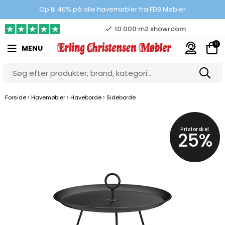
Prisgaranti
Op til 40% på alle havemøbler fra FDB Møbler
10.000 m2 showroom
0
MENU
Gratis & gode parkeringsforhold
›
›
›
Forside
Havemøbler
Haveborde
Sideborde
Prisforskel
25%