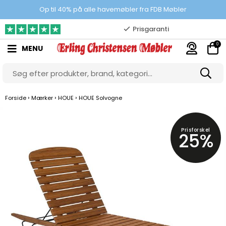
100% danskejet webshop
Op til 40% på alle havemøbler fra FDB Møbler
Prisgaranti
0
MENU
10.000 m2 showroom
Gratis & gode parkeringsforhold
›
›
›
Forside
Mærker
HOUE
HOUE Solvogne
Prisforskel
25%