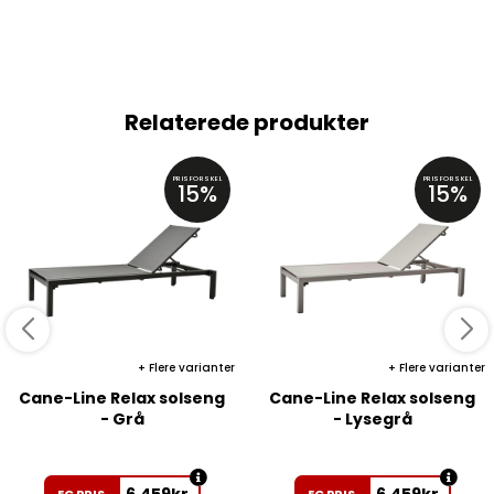
Relaterede produkter
PRISFORSKEL
PRISFORSKEL
15%
15%
Flere varianter
Flere varianter
Cane-Line Relax solseng
Cane-Line Relax solseng
- Grå
- Lysegrå
6.459
kr.
6.459
kr.
EC PRIS
EC PRIS