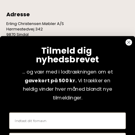
Adresse
Erling Christensen Møbler A/S
Hørmestedvej 342
9870 Sindal
CVR: 75082517
Tilmeld dig
nyhedsbrevet
... og vær med i lodtrækningen om et
gavekort på 500 kr.
Vi trækker en
heldig vinder hver måned blandt nye
tilmeldinger.
Fornavn
Email