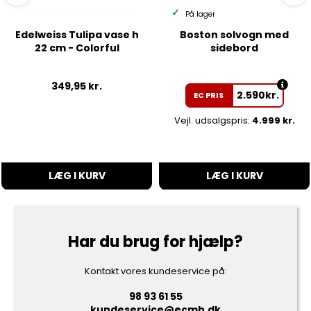
På lager
Edelweiss Tulipa vase h
Boston solvogn med
22 cm - Colorful
sidebord
349,95
kr.
2.590
kr.
EC PRIS
Vejl. udsalgspris:
4.999 kr.
LÆG I KURV
LÆG I KURV
Har du brug for hjælp?
Kontakt vores kundeservice på:
98 93 61 55
kundeservice@ecmh.dk