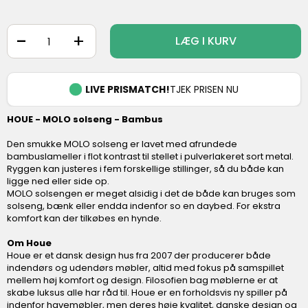
-
+
LÆG I KURV
LIVE PRISMATCH!
TJEK PRISEN NU
HOUE - MOLO solseng - Bambus
Den smukke MOLO solseng er lavet med afrundede
bambuslameller i flot kontrast til stellet i pulverlakeret sort metal.
Ryggen kan justeres i fem forskellige stillinger, så du både kan
ligge ned eller side op.
MOLO solsengen er meget alsidig i det de både kan bruges som
solseng, bænk eller endda indenfor so en daybed. For ekstra
komfort kan der tilkøbes en hynde.
Om Houe
Houe er et dansk design hus fra 2007 der producerer både
indendørs og udendørs møbler, altid med fokus på samspillet
mellem høj komfort og design. Filosofien bag møblerne er at
skabe luksus alle har råd til. Houe er en forholdsvis ny spiller på
indenfor havemøbler, men deres høje kvalitet, danske design og