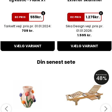
Eg Rustic - Plank XT
Exterior Skammel
559
kr.
1.276
kr.
EC PRIS
EC PRIS
Tarkett vejl. pris pr. 01.01.2024:
Sika Design vejl. pris pr.
709 kr.
01.01.2026:
1.595 kr.
VÆLG VARIANT
VÆLG VARIANT
Din senest sete
PRISFORSKEL
48%