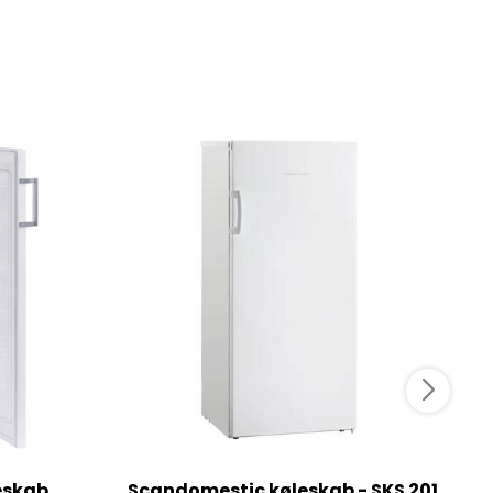
eskab
Scandomestic køleskab - SKS 201