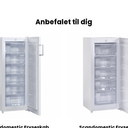
Anbefalet til dig
domestic Fryseskab
Scandomestic Frys