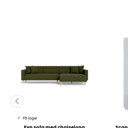
På lager
Fyn sofa med chaiselong
Scan