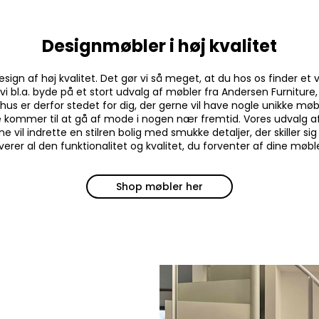
Designmøbler i høj kvalitet
design af høj kvalitet. Det gør vi så meget, at du hos os finder
vi bl.a. byde på et stort udvalg af møbler fra Andersen Furnitur
s er derfor stedet for dig, der gerne vil have nogle unikke møbl
e kommer til at gå af mode i nogen nær fremtid. Vores udvalg af d
rne vil indrette en stilren bolig med smukke detaljer, der skill
verer al den funktionalitet og kvalitet, du forventer af dine møbl
Shop møbler her