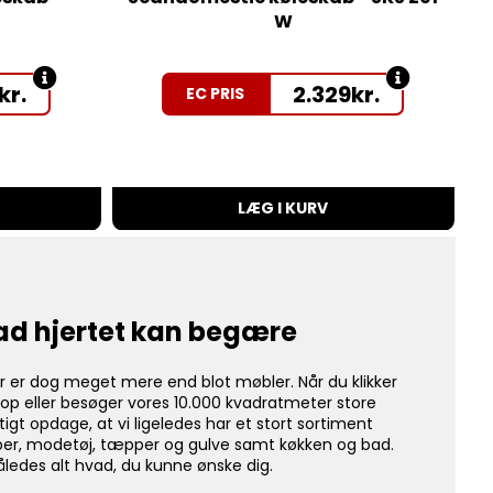
W
kr.
2.329
kr.
EC PRIS
LÆG I KURV
ad hjertet kan begære
r er dog meget mere end blot møbler. Når du klikker
op eller besøger vores 10.000 kvadratmeter store
rtigt opdage, at vi ligeledes har et stort sortiment
per, modetøj, tæpper og gulve samt køkken og bad.
åledes alt hvad, du kunne ønske dig.