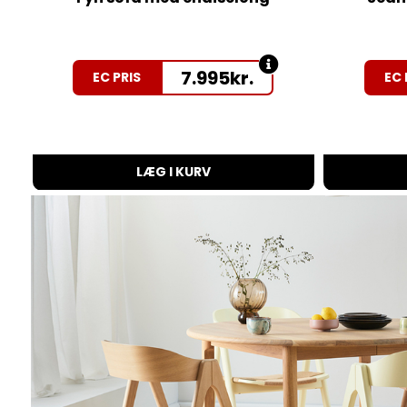
7.995
kr.
EC PRIS
EC 
LÆG I KURV