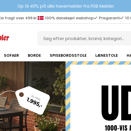
Op til 40% på alle havemøbler fra FDB Møbler
is fragt over 499 kr.
100% danskejet webshop
Prisgaranti
10
SOFAER
BORDE
SPISEBORDSSTOLE
LÆNESTOLE
H