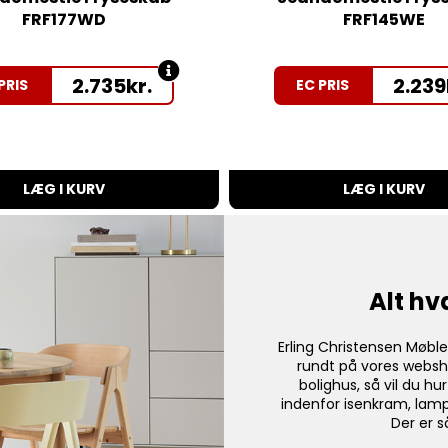
FRF177WD
FRF145WE
2.735
kr.
2.239
PRIS
EC PRIS
LÆG I KURV
LÆG I KURV
Alt hv
Erling Christensen Møble
rundt på vores websh
bolighus, så vil du hu
indenfor isenkram, lam
Der er s