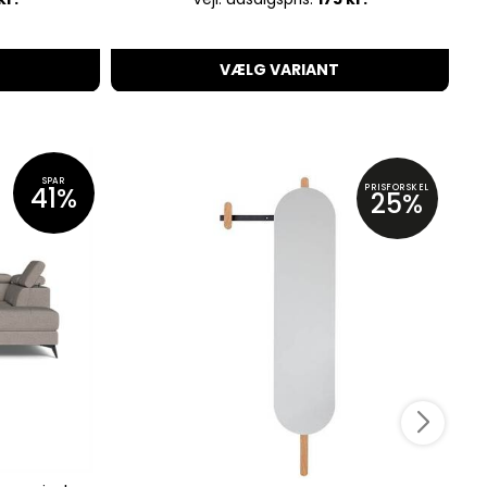
VÆLG VARIANT
SPAR
41%
PRISFORSKEL
25%