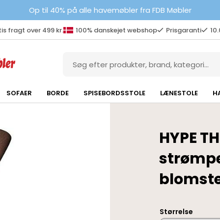
Op til 40% på alle havemøbler fra FDB Møbler
is fragt over 499 kr.
100% danskejet webshop
Prisgaranti
10
SOFAER
BORDE
SPISEBORDSSTOLE
LÆNESTOLE
H
HYPE TH
strømp
blomste
Størrelse