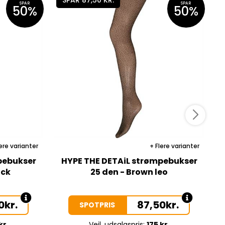
SPAR
SPAR
50%
50%
ere varianter
Flere varianter
pebukser
HYPE THE DETAiL strømpebukser
H
ack
25 den - Brown leo
0
kr.
87,50
kr.
SPOTPRIS
kr.
Vejl. udsalgspris:
175 kr.