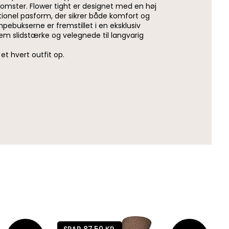
blomster. Flower tight er designet med en høj
tionel pasform, der sikrer både komfort og
pebukserne er fremstillet i en eksklusiv
dem slidstærke og velegnede til langvarig
e et hvert outfit op.
SPAR 87,50 KR.