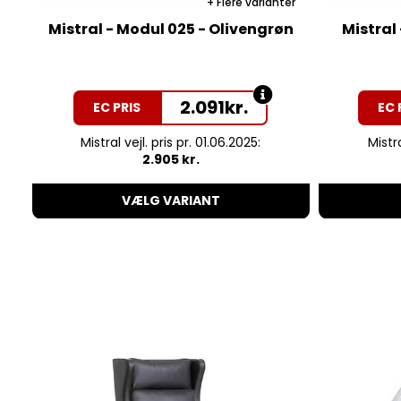
Flere varianter
Mistral - Modul 025 - Olivengrøn
Mistral
2.091
kr.
EC PRIS
EC 
Mistral vejl. pris pr. 01.06.2025:
Mistra
2.905 kr.
VÆLG VARIANT