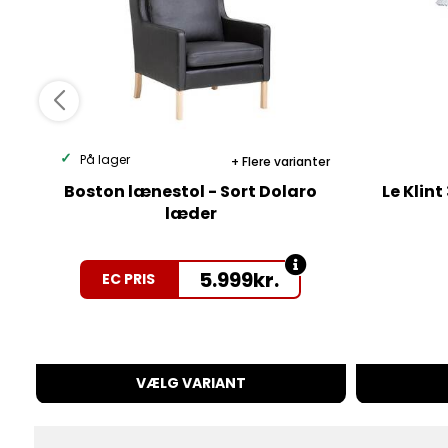
På lager
Flere varianter
Boston lænestol - Sort Dolaro
Le Klin
læder
5.999
kr.
EC PRIS
VÆLG VARIANT