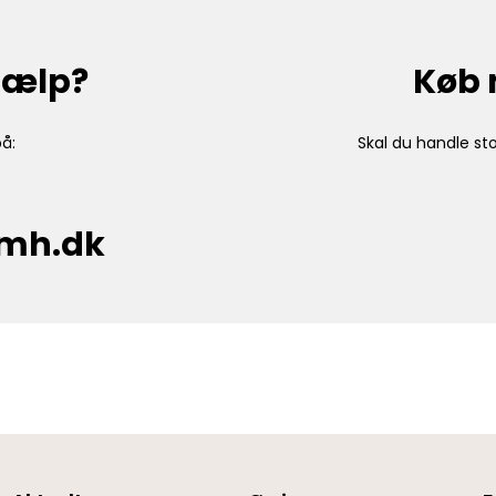
hjælp?
Køb 
å:
Skal du handle sto
cmh.dk