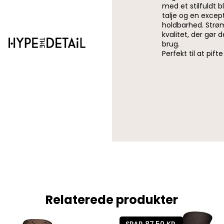
med et stilfuldt 
talje og en excep
holdbarhed. Strøm
kvalitet, der gør 
brug.
Perfekt til at pift
Relaterede produkter
SPAR 87,50 KR.