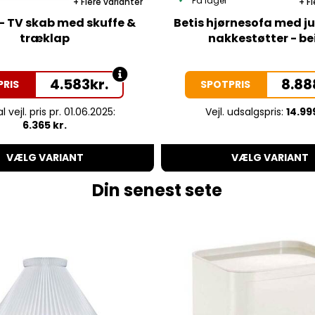
På lager
Flere varianter
Fl
 - TV skab med skuffe &
Betis hjørnesofa med j
træklap
nakkestøtter - be
4.583
kr.
8.88
PRIS
SPOTPRIS
l vejl. pris pr. 01.06.2025:
Vejl. udsalgspris:
14.99
6.365 kr.
VÆLG VARIANT
VÆLG VARIANT
Din senest sete