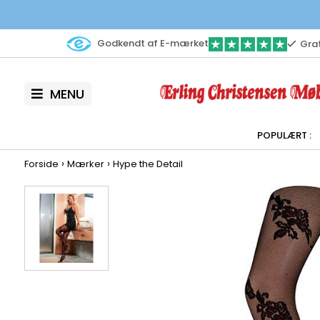
Godkendt af E-mærket
Grat
MENU
›
›
Forside
Mærker
Hype the Detail