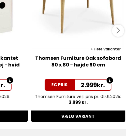
Flere varianter
irkantet
Thomsen Furniture Oak sofabord
j - hvid
80 x 80 - højde 50 cm
r.
2.999
kr.
EC PRIS
.2026:
Thomsen Furniture vejl. pris pr. 01.01.2025:
3.999 kr.
VÆLG VARIANT