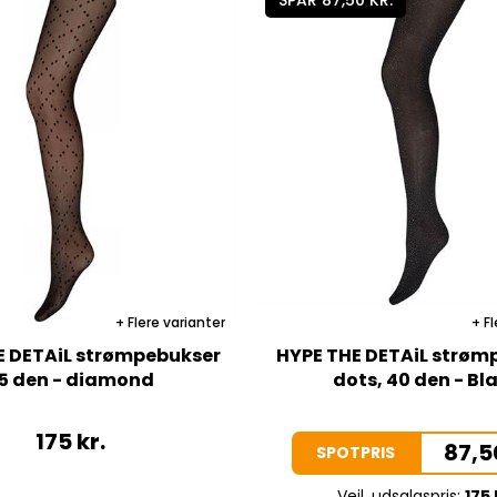
Flere varianter
Fl
E DETAiL strømpebukser
HYPE THE DETAiL strøm
5 den - diamond
dots, 40 den - Bl
175
kr.
87,5
SPOTPRIS
Vejl. udsalgspris:
175 