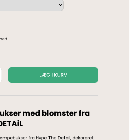
LÆG I KURV
kser med blomster fra
DETAiL
rømpebukser fra Hype The Detail, dekoreret