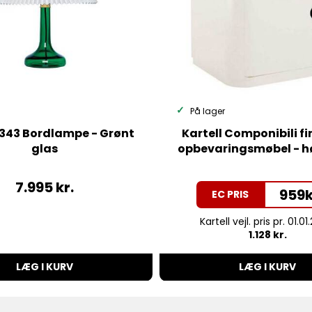
På lager
t 343 Bordlampe - Grønt
Kartell Componibili f
glas
opbevaringsmøbel - hø
7.995
kr.
959
k
EC PRIS
Kartell vejl. pris pr. 01.01
1.128 kr.
LÆG I KURV
LÆG I KURV