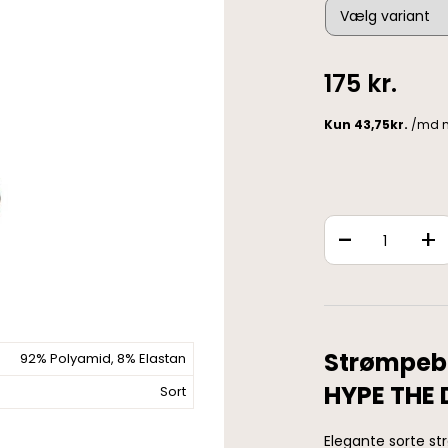
175
kr.
-
+
Strømpebu
92% Polyamid, 8% Elastan
HYPE THE 
Sort
Elegante sorte st