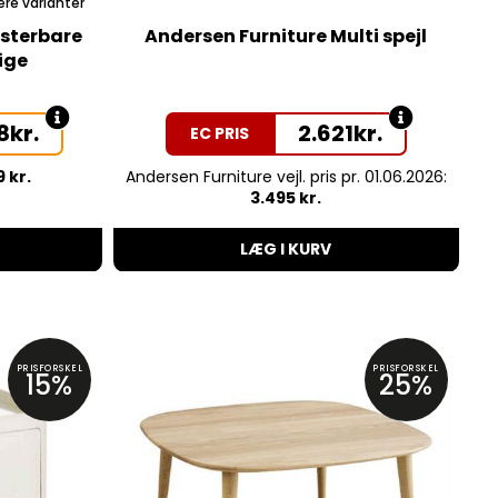
ere varianter
usterbare
Andersen Furniture Multi spejl
ige
8
kr.
2.621
kr.
EC PRIS
9 kr.
Andersen Furniture vejl. pris pr. 01.06.2026:
3.495 kr.
LÆG I KURV
PRISFORSKEL
PRISFORSKEL
15%
25%