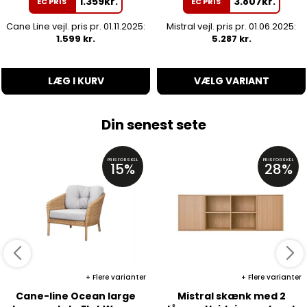
1.359
kr.
3.807
kr.
EC PRIS
EC PRIS
Cane Line vejl. pris pr. 01.11.2025:
Mistral vejl. pris pr. 01.06.2025:
1.599 kr.
5.287 kr.
LÆG I KURV
VÆLG VARIANT
Din senest sete
PRISFORSKEL
PRISFORSKEL
15%
28%
Flere varianter
Flere varianter
Cane-line Ocean large
Mistral skænk med 2