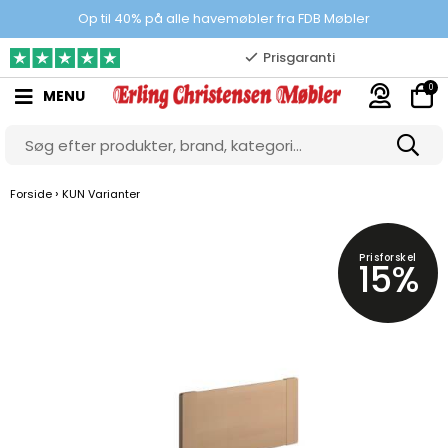
100% danskejet webshop
Op til 40% på alle havemøbler fra FDB Møbler
Prisgaranti
0
MENU
10.000 m2 showroom
Gratis & gode parkeringsforhold
›
Forside
KUN Varianter
Prisforskel
15%