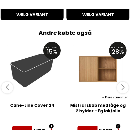
VÆLG VARIANT
VÆLG VARIANT
Andre købte også
PRISFORSKEL
PRISFORSKEL
15%
28%
Flere varianter
Cane-Line Cover 24
Mistral skab med låge og
2 hylder - Eg lak/olie