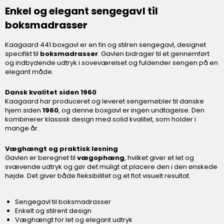
Enkel og elegant sengegavl til
boksmadrasser
Kaagaard 441 boxgavl er en fin og stilren sengegavl, designet
specifikt til
boksmadrasser
. Gavlen bidrager til et gennemført
og indbydende udtryk i soveværelset og fuldender sengen på en
elegant måde.
Dansk kvalitet siden 1960
Kaagaard har produceret og leveret sengemøbler til danske
hjem siden
1960
, og denne boxgavl er ingen undtagelse. Den
kombinerer klassisk design med solid kvalitet, som holder i
mange år.
Væghængt og praktisk løsning
Gavlen er beregnet til
vægophæng
, hvilket giver et let og
svævende udtryk og gør det muligt at placere den i den ønskede
højde. Det giver både fleksibilitet og et flot visuelt resultat.
Sengegavl til boksmadrasser
Enkelt og stilrent design
Væghængt for let og elegant udtryk