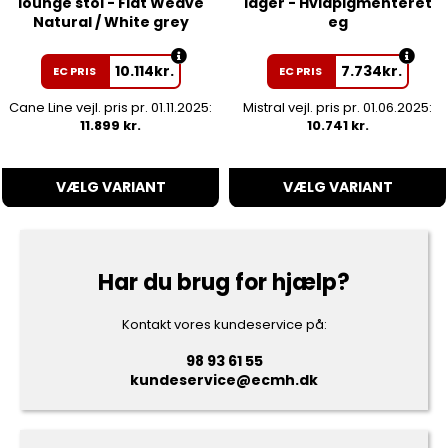
lounge stol - Flat Weave
låger - Hvidpigmenteret
Natural / White grey
eg
10.114
kr.
7.734
kr.
EC PRIS
EC PRIS
Cane Line vejl. pris pr. 01.11.2025:
Mistral vejl. pris pr. 01.06.2025:
11.899 kr.
10.741 kr.
VÆLG VARIANT
VÆLG VARIANT
Har du brug for hjælp?
Kontakt vores kundeservice på:
98 93 61 55
kundeservice@ecmh.dk