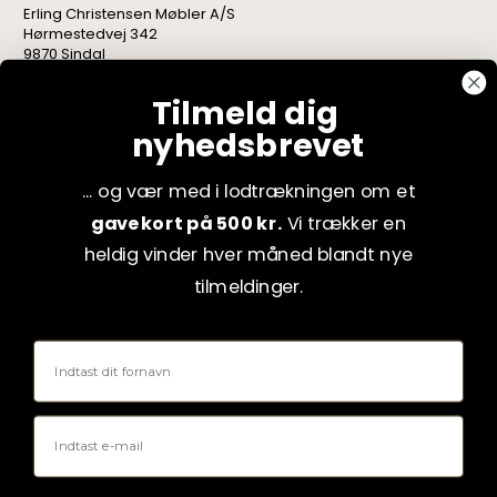
Erling Christensen Møbler A/S
Hørmestedvej 342
9870 Sindal
CVR: 75082517
Tilmeld dig
nyhedsbrevet
... og vær med i lodtrækningen om et
gavekort på 500 kr.
Vi trækker en
heldig vinder hver måned blandt nye
tilmeldinger.
Fornavn
Email