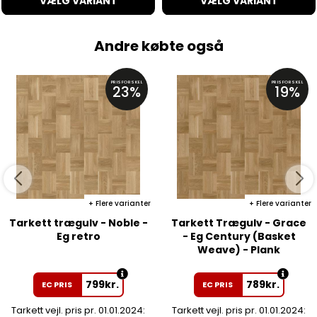
VÆLG VARIANT
VÆLG VARIANT
Andre købte også
PRISFORSKEL
PRISFORSKEL
23%
19%
Flere varianter
Flere varianter
Tarkett trægulv - Noble -
Tarkett Trægulv - Grace
Eg retro
- Eg Century (Basket
Weave) - Plank
799
kr.
789
kr.
EC PRIS
EC PRIS
Tarkett vejl. pris pr. 01.01.2024:
Tarkett vejl. pris pr. 01.01.2024: