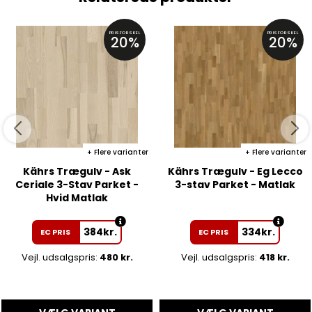
PRISFORSKEL
PRISFORSKEL
20%
20%
Flere varianter
Flere varianter
Kährs Trægulv - Ask
Kährs Trægulv - Eg Lecco
Ceriale 3-Stav Parket -
3-stav Parket - Matlak
Hvid Matlak
384
kr.
334
kr.
EC PRIS
EC PRIS
Vejl. udsalgspris:
480 kr.
Vejl. udsalgspris:
418 kr.