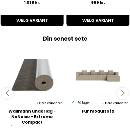
1.039 kr.
969 kr.
VÆLG VARIANT
VÆLG VARIANT
Din senest sete
På lager
Flere varianter
Flere varianter
Wallmann underlag -
Fur modulsofa
NoNoise - Extreme
Compact
m/dampspærre - 2 mm