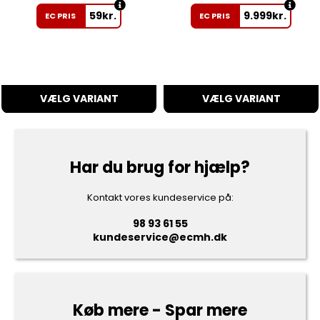
59
kr.
9.999
kr.
EC PRIS
EC PRIS
VÆLG VARIANT
VÆLG VARIANT
Har du brug for hjælp?
Kontakt vores kundeservice på:
98 93 61 55
kundeservice@ecmh.dk
Køb mere - Spar mere