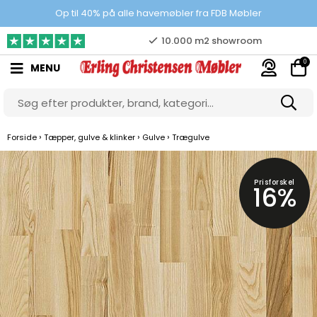
Prisgaranti
Op til 40% på alle havemøbler fra FDB Møbler
10.000 m2 showroom
0
MENU
Gratis & gode parkeringsforhold
›
›
›
Forside
Tæpper, gulve & klinker
Gulve
Trægulve
Prisforskel
16%