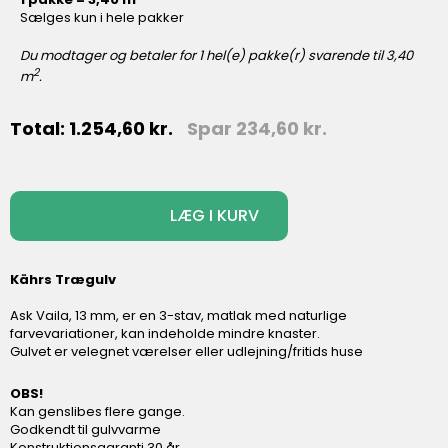
Sælges kun i hele pakker
Du modtager og betaler for
1
hel(e) pakke(r) svarende til
3,40
2
m
.
Total:
1.254,60
kr.
Spar
234,60
kr.
-
+
LÆG I KURV
Kährs Trægulv
Ask Vaila, 13 mm, er en 3-stav, matlak med naturlige
farvevariationer, kan indeholde mindre knaster.
Gulvet er velegnet værelser eller udlejning/fritids huse
OBS!
Kan genslibes flere gange.
Godkendt til gulvvarme
Konstruktionsgaranti 30 år.