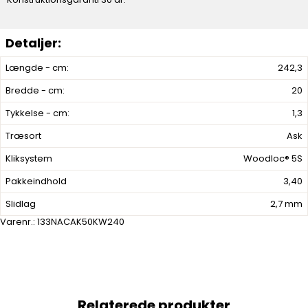
Længde - cm:
242,3
Bredde - cm:
20
Tykkelse - cm:
1,3
Træsort
Ask
Kliksystem
Woodloc® 5S
Pakkeindhold
3,40
Slidlag
2,7 mm
Varenr.:
133NACAK50KW240
Relaterede produkter