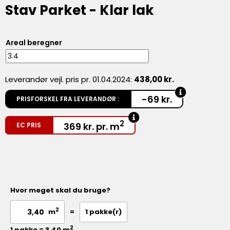
Stav Parket - Klar lak
Areal beregner
Leverandør vejl. pris pr. 01.04.2024:
438,00 kr.
-69 kr.
PRISFORSKEL FRA LEVERANDØR :
2
369
kr.
pr. m
EC PRIS
Hvor meget skal du bruge?
2
=
1
pakke(r)
m
2
1 pakke = 3,40 m