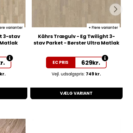
ere varianter
Flere varianter
t 3-stav
Kährs Trægulv - Eg Twilight 3-
a Matlak
stav Parket - Børster Ultra Matlak
r.
629
kr.
EC PRIS
kr.
Vejl. udsalgspris:
749 kr.
VÆLG VARIANT