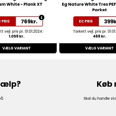
m White - Plank XT
Eg Nature White Tres PEF
Parket
769
kr.
399
k
 PRIS
EC PRIS
t vejl. pris pr. 01.01.2024:
Tarkett vejl. pris pr. 01.0
1.059 kr.
469 kr.
VÆLG VARIANT
VÆLG VARIANT
hjælp?
Køb 
å:
Skal du handle sto