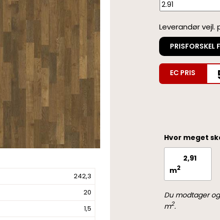
Leverandør vejl. p
PRISFORSKEL 
EC PRIS
Hvor meget sk
2
m
242,3
20
Du modtager og 
2
m
.
1,5