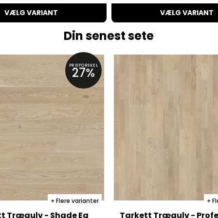
VÆLG VARIANT
VÆLG VARIANT
Din senest sete
PRISFORSKEL
27%
Flere varianter
Fl
t Trægulv - Shade Eg
Tarkett Trægulv - Profe