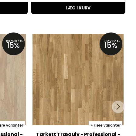
LÆG I KURV
PRISFORSKEL
PRISFORSKEL
15%
15%
ere varianter
Flere varianter
ssional -
Tarkett Trægulv - Professional -