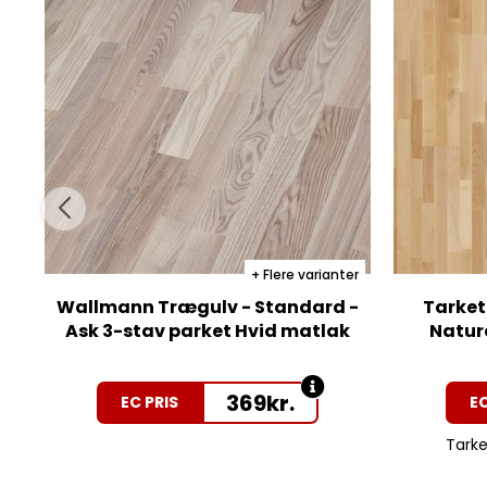
Flere varianter
Wallmann Trægulv - Standard -
Tarket
Ask 3-stav parket Hvid matlak
Nature
369
kr.
EC PRIS
EC
Tarket