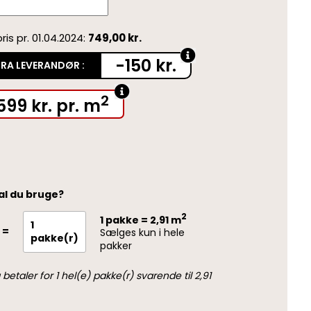
ris pr. 01.04.2024:
749,00 kr.
-150 kr.
FRA LEVERANDØR :
2
599
kr.
pr. m
al du bruge?
2
1 pakke = 2,91 m
1
=
Sælges kun i hele
pakke(r)
pakker
betaler for
1
hel(e) pakke(r) svarende til
2,91