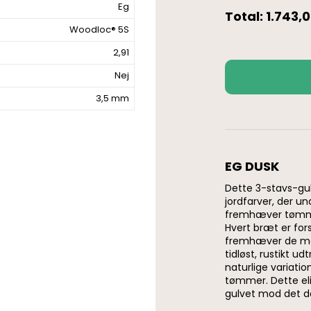
Eg
Total:
1.743,
Woodloc® 5S
2,91
-
+
Nej
3,5 mm
EG DUSK
Dette 3-stavs-gu
jordfarver, der un
fremhæver tømme
Hvert bræt er forsi
fremhæver de mør
tidløst, rustikt 
naturlige variatio
tømmer. Dette eli
gulvet mod det da