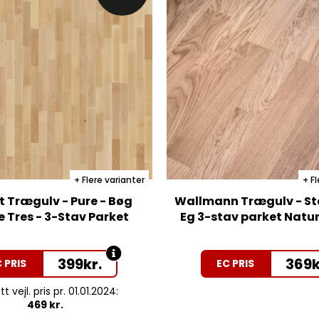
Flere varianter
Fl
t Trægulv - Pure - Bøg
Wallmann Trægulv - St
 Tres - 3-Stav Parket
Eg 3-stav parket Natu
399
kr.
369
k
 PRIS
EC PRIS
t vejl. pris pr. 01.01.2024:
469 kr.