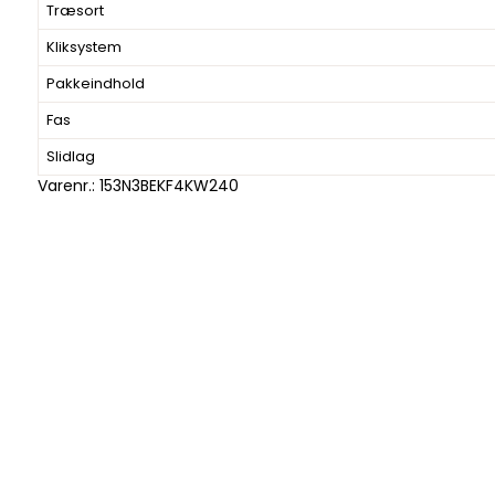
Træsort
Kliksystem
Pakkeindhold
Fas
Slidlag
Varenr.:
153N3BEKF4KW240