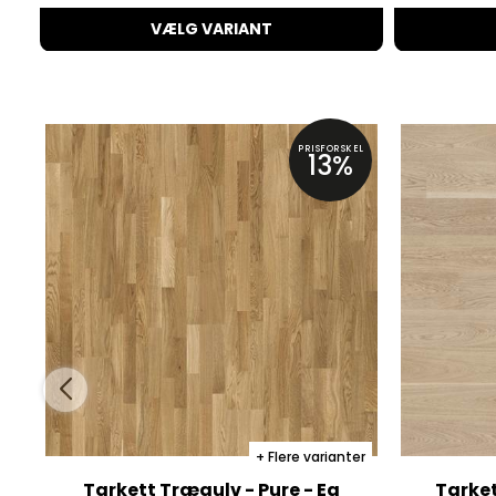
VÆLG VARIANT
PRISFORSKEL
13%
Flere varianter
Tarkett Trægulv - Pure - Eg
Tarket