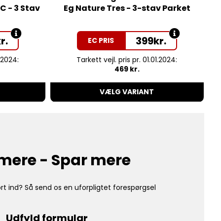
C - 3 Stav
Eg Nature Tres - 3-stav Parket
r.
399
kr.
EC PRIS
1.2024:
Tarkett vejl. pris pr. 01.01.2024:
469 kr.
VÆLG VARIANT
mere - Spar mere
rt ind? Så send os en uforpligtet forespørgsel
Udfyld formular