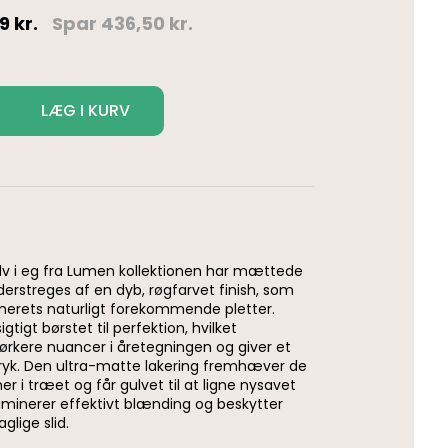
09
kr.
Spar
436,50
kr.
LÆG I KURV
lv i eg fra Lumen kollektionen har mættede
derstreges af en dyb, røgfarvet finish, som
rets naturligt forekommende pletter.
gtigt børstet til perfektion, hvilket
kere nuancer i åretegningen og giver et
udtryk. Den ultra-matte lakering fremhæver de
ner i træet og får gulvet til at ligne nysavet
minerer effektivt blænding og beskytter
glige slid.