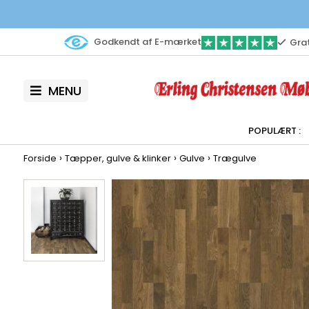
Godkendt af E-mærket
Grat
MENU
›
›
›
Forside
Tæpper, gulve & klinker
Gulve
Trægulve