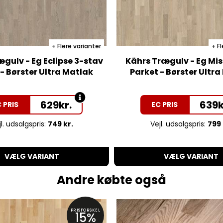
Flere varianter
Fl
gulv - Eg Eclipse 3-stav
Kährs Trægulv - Eg Mis
- Børster Ultra Matlak
Parket - Børster Ultr
629
kr.
639
k
 PRIS
EC PRIS
l. udsalgspris:
749 kr.
Vejl. udsalgspris:
799 
VÆLG VARIANT
VÆLG VARIANT
Andre købte også
PRISFORSKEL
15%