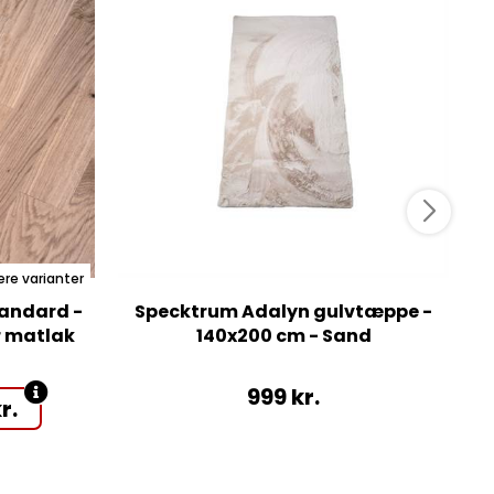
ere varianter
andard -
Specktrum Adalyn gulvtæppe -
r matlak
140x200 cm - Sand
999
kr.
r.