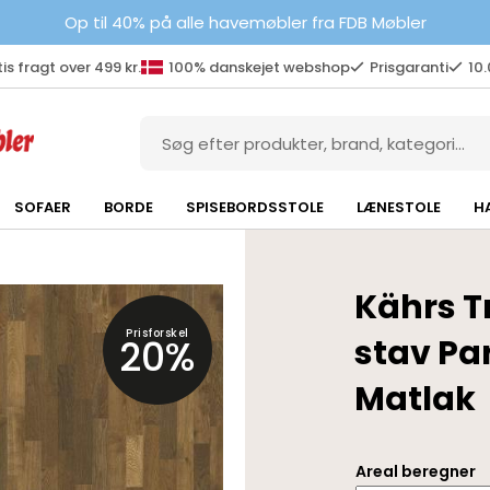
Op til 40% på alle havemøbler fra FDB Møbler
is fragt over 499 kr.
100% danskejet webshop
Prisgaranti
10
SOFAER
BORDE
SPISEBORDSSTOLE
LÆNESTOLE
H
Kährs T
Prisforskel
20%
stav Par
Matlak
Areal beregner