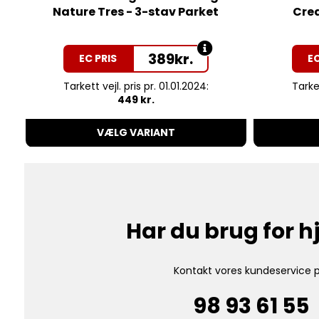
Nature Tres - 3-stav Parket
Crea
389
kr.
EC PRIS
EC
Tarkett vejl. pris pr. 01.01.2024:
Tarket
449 kr.
VÆLG VARIANT
Har du brug for 
Kontakt vores kundeservice p
98 93 61 55