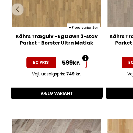
Flere varianter
Kährs Trægulv - Eg Dawn 3-stav
Kährs Træ
Parket - Børster Ultra Matlak
Parket 
599
kr.
EC PRIS
EC
Vejl. udsalgspris:
749 kr.
Vej
VÆLG VARIANT