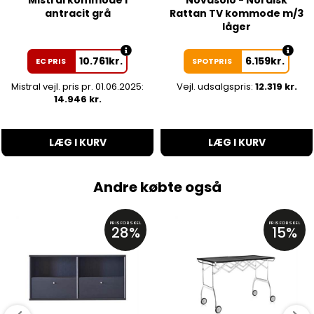
Mistral kommode i
Novasolo - Nordisk
antracit grå
Rattan TV kommode m/3
låger
10.761
kr.
6.159
kr.
EC PRIS
SPOTPRIS
Mistral vejl. pris pr. 01.06.2025:
Vejl. udsalgspris:
12.319 kr.
14.946 kr.
LÆG I KURV
LÆG I KURV
Andre købte også
PRISFORSKEL
PRISFORSKEL
28%
15%