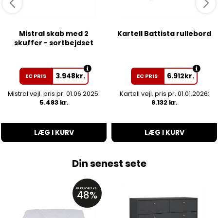
Mistral skab med 2
Kartell Battista rullebord
skuffer - sortbejdset
3.948
kr.
6.912
kr.
EC PRIS
EC PRIS
Mistral vejl. pris pr. 01.06.2025:
Kartell vejl. pris pr. 01.01.2026:
5.483 kr.
8.132 kr.
LÆG I KURV
LÆG I KURV
Din senest sete
PRISFORSKEL
48%