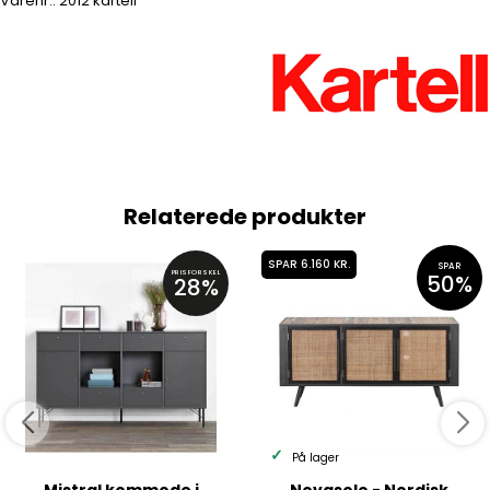
Varenr.:
2012 kartell
Relaterede produkter
SPAR 6.160 KR.
SPAR
PRISFORSKEL
50%
28%
På lager