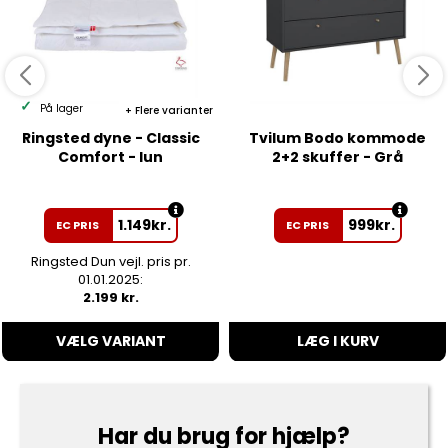
På lager
Flere varianter
Ringsted dyne - Classic
Tvilum Bodo kommode
Comfort - lun
2+2 skuffer - Grå
1.149
kr.
999
kr.
EC PRIS
EC PRIS
Ringsted Dun vejl. pris pr.
01.01.2025:
2.199 kr.
VÆLG VARIANT
LÆG I KURV
Har du brug for hjælp?