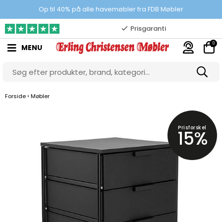
100% danskejet webshop
Op til 40% på alle havemøbler fra FDB Møbler
Prisgaranti
0
MENU
10.000 m2 showroom
Gratis & gode parkeringsforhold
›
Forside
Møbler
Prisforskel
15%