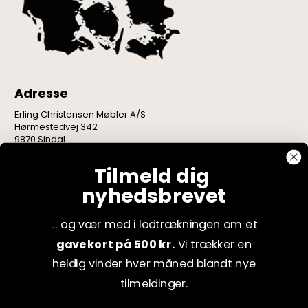
Adresse
Erling Christensen Møbler A/S
Hørmestedvej 342
9870 Sindal
CVR: 75082517
Tilmeld dig
nyhedsbrevet
... og vær med i lodtrækningen om et
gavekort på 500 kr.
Vi trækker en
heldig vinder hver måned blandt nye
tilmeldinger.