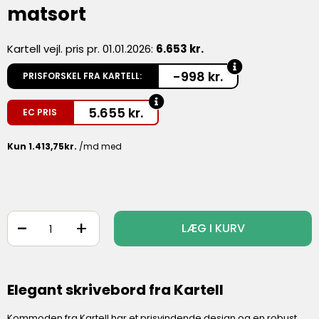
matsort
Kartell vejl. pris pr. 01.01.2026:
6.653 kr.
-998 kr.
PRISFORSKEL FRA KARTELL:
5.655
kr.
EC PRIS
-
+
LÆG I KURV
Elegant skrivebord fra Kartell
Kommoden fra Kartell har et prisvindende design og en robust