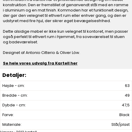
konstruktion. Den er fremstillet af genanvendt stål med en ramme
i aluminium og en mat finish. Kommoden har et funktionelt design,
der gør den velegnet til ethvert rum eller enhver gang, og den er
udstyret med fire hjul, der sikrer øget bevægelsesfrihed.
Dette alsidige møbel er ikke kun velegnet til kontoret, men passer
også perfekt til ethvert rum i hjemmet, fra soveværelset til stuen
og badeværelset.
Designet af Antonio Citterio & Oliver Löw.
Se hele vores udvalg fra Kartell her
Højde - cm:
63
Bredde - cm:
49
Dybde - cm:
47,5
Farve:
Black
Materiale:
Stål/plast