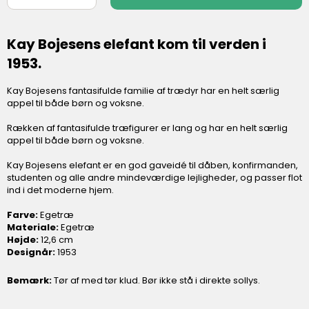
Kay Bojesens elefant
kom til verden i
1953.
Kay Bojesens fantasifulde familie af trædyr har en helt særlig
appel til både børn og voksne.
Rækken af fantasifulde træfigurer er lang og har en helt særlig
appel til både børn og voksne.
Kay Bojesens elefant er en god gaveidé til dåben, konfirmanden,
studenten og alle andre mindeværdige lejligheder, og passer flot
ind i det moderne hjem.
Farve:
Egetræ
Materiale:
Egetræ
Højde:
12,6 cm
Designår:
1953
Bemærk:
Tør af med tør klud. Bør ikke stå i direkte sollys.