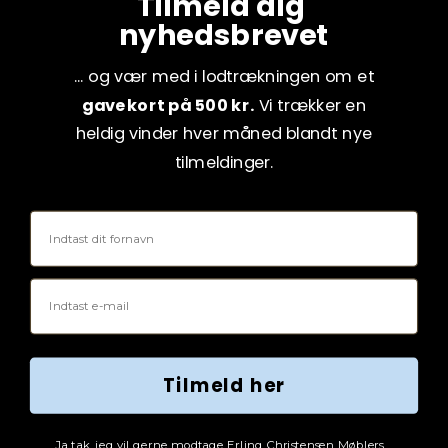
Tilmeld dig
nyhedsbrevet
... og vær med i lodtrækningen om et
gavekort på 500 kr.
Vi trækker en
heldig vinder hver måned blandt nye
tilmeldinger.
Fornavn
Email
Tilmeld her
Tjekboks samtykke
Ja tak, jeg vil gerne modtage Erling Christensen Møblers