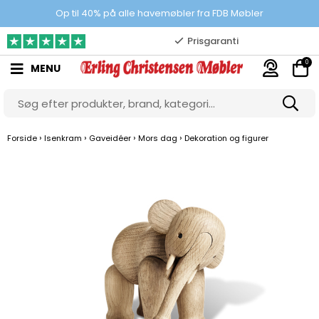
100% danskejet webshop
Op til 40% på alle havemøbler fra FDB Møbler
Prisgaranti
0
MENU
10.000 m2 showroom
Gratis & gode parkeringsforhold
›
›
›
›
Forside
Isenkram
Gaveidéer
Mors dag
Dekoration og figurer