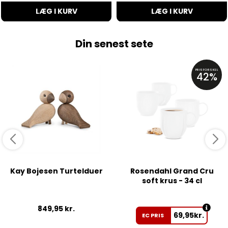
LÆG I KURV
LÆG I KURV
Din senest sete
PRISFORSKEL
42%
Kay Bojesen Turtelduer
Rosendahl Grand Cru
soft krus - 34 cl
849,95
kr.
69,95
kr.
EC PRIS