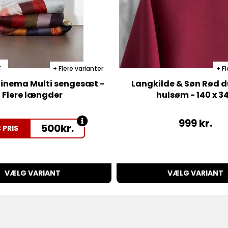
r
Flere varianter
Fl
inema Multi sengesæt -
Langkilde & Søn Rød 
Flere længder
hulsøm - 140 x 3
999
kr.
500
kr.
 PRIS
VÆLG VARIANT
VÆLG VARIANT