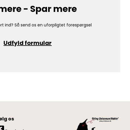
mere - Spar mere
rt ind? Så send os en uforpligtet forespørgsel
Udfyld formular
ølg os