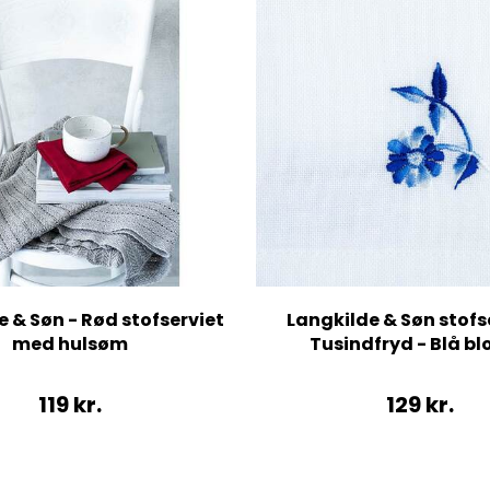
 & Søn - Rød stofserviet
Langkilde & Søn stofse
med hulsøm
Tusindfryd - Blå b
119
kr.
129
kr.