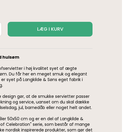
LÆG I KURV
d hulsøm
fservietter i høj kvalitet syet af ægte
øm. Du får her en meget smuk og elegant
m er syet på Langkilde & Søns eget fabrik i
g.
e design gør, at de smukke servietter passer
ækning og service, uanset om du skal dække
dselsdag, jul, barnedåb eller noget helt andet.
ler 50x50 cm og er en del af Langkilde &
of Celebration" serie, som består af mange
ke nordisk inspirerede produkter, som gør det