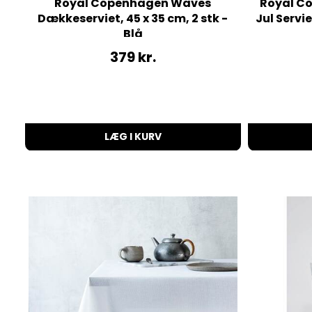
Royal Copenhagen Waves
Royal Co
Dækkeserviet, 45 x 35 cm, 2 stk -
Jul Servie
Blå
379
kr.
LÆG I KURV