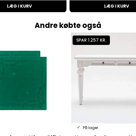
LÆG I KURV
LÆG I KURV
Andre købte også
SPAR 1.257 KR.
På lager