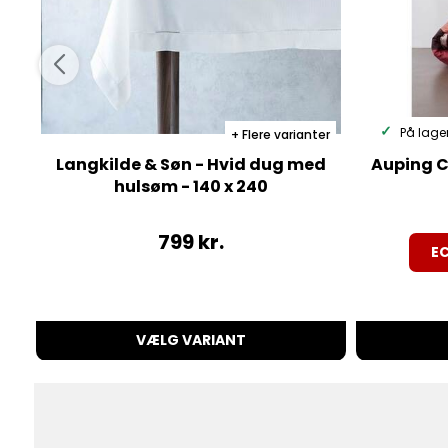
På lage
Flere varianter
Langkilde & Søn - Hvid dug med
Auping C
hulsøm - 140 x 240
799
kr.
EC
VÆLG VARIANT