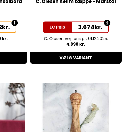
onsolbord
C. Olesen Kelim tæppe - Marstal
2
kr.
3.674
kr.
EC PRIS
 kr.
C. Olesen vejl. pris pr. 01.12.2025:
4.898 kr.
VÆLG VARIANT