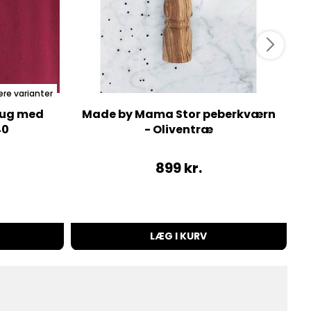
ere varianter
dug med
Made by Mama Stor peberkværn
40
- Oliventræ
899
kr.
LÆG I KURV