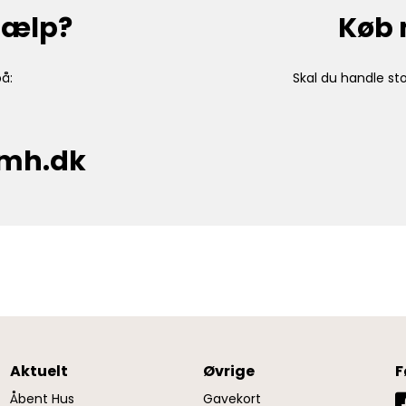
hjælp?
Køb 
å:
Skal du handle sto
cmh.dk
Aktuelt
Øvrige
F
Åbent Hus
Gavekort