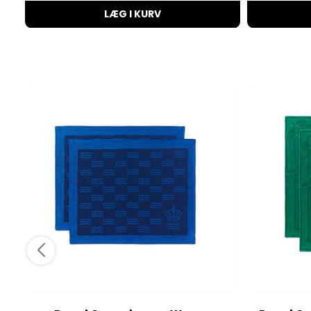
LÆG I KURV