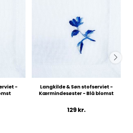
rviet -
Langkilde & Søn stofserviet -
lomst
Kærmindesøster - Blå blomst
129
kr.