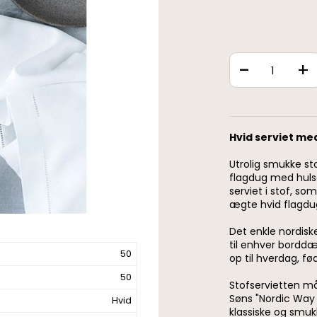
-
+
Hvid serviet me
Utrolig smukke sto
flagdug med huls
serviet i stof, so
ægte hvid flagdu
Det enkle nordisk
til enhver bordd
50
op til hverdag, fø
50
Stofservietten må
Søns "Nordic Way 
Hvid
klassiske og smuk