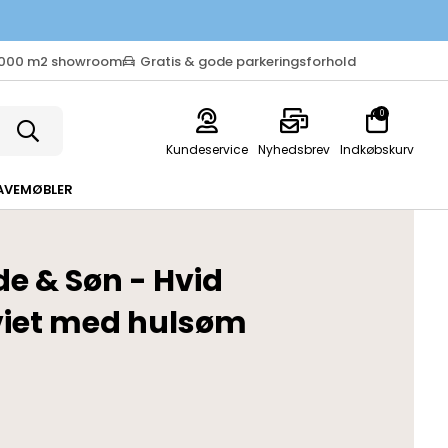
.000 m2 showroom
Gratis & gode parkeringsforhold
0
Kundeservice
Nyhedsbrev
Indkøbskurv
AVEMØBLER
de & Søn - Hvid
viet med hulsøm