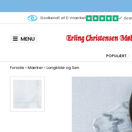
Godkendt af E-mærket
Grat
MENU
›
›
Forside
Mærker
Langkilde og Søn