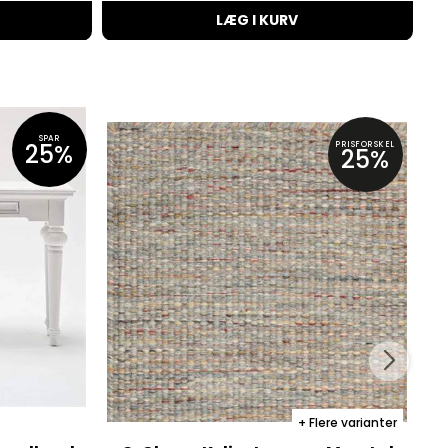
LÆG I KURV
SPAR
25%
PRISFORSKEL
25%
Flere varianter