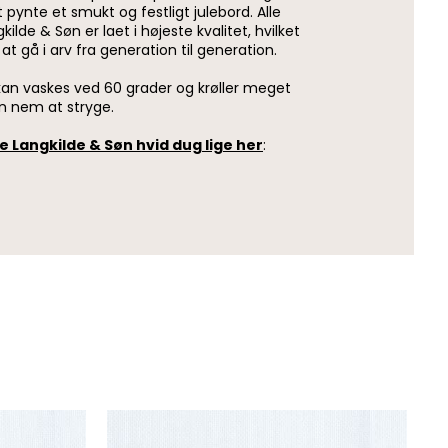
pynte et smukt og festligt julebord. Alle
ilde & Søn er laet i højeste kvalitet, hvilket
 at gå i arv fra generation til generation.
kan vaskes ved 60 grader og krøller meget
den nem at stryge.
Langkilde & Søn hvid dug lige her
: