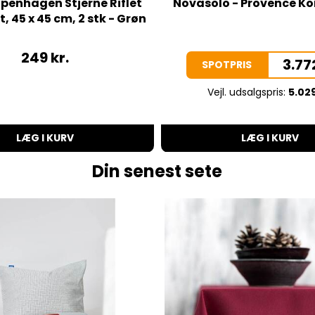
penhagen Stjerne Riflet
Novasolo - Provence K
t, 45 x 45 cm, 2 stk - Grøn
249
kr.
3.77
SPOTPRIS
Vejl. udsalgspris:
5.029
LÆG I KURV
LÆG I KURV
Din senest sete