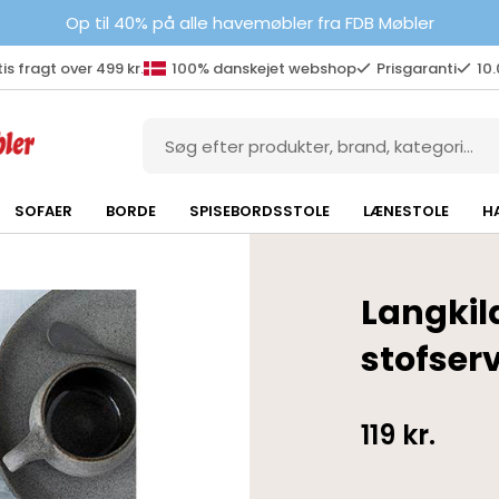
Op til 40% på alle havemøbler fra FDB Møbler
is fragt over 499 kr.
100% danskejet webshop
Prisgaranti
10
SOFAER
BORDE
SPISEBORDSSTOLE
LÆNESTOLE
H
Langkil
stofser
119
kr.