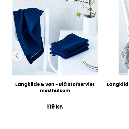
Langkilde & Søn - Blå stofserviet
Langkilde
med hulsøm
119
kr.