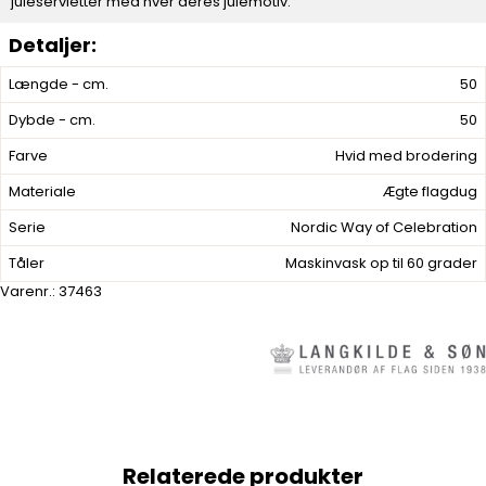
juleservietter med hver deres julemotiv.
Længde - cm.
50
Dybde - cm.
50
Farve
Hvid med brodering
Materiale
Ægte flagdug
Serie
Nordic Way of Celebration
Tåler
Maskinvask op til 60 grader
Varenr.:
37463
Relaterede produkter