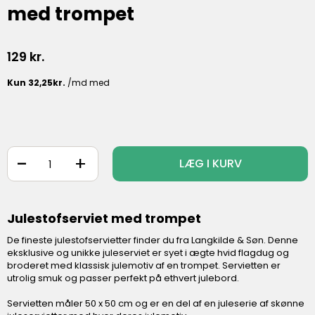
med trompet
129
kr.
-
+
LÆG I KURV
Julestofserviet med trompet
De fineste julestofservietter finder du fra Langkilde & Søn. Denne
eksklusive og unikke juleserviet er syet i ægte hvid flagdug og
broderet med klassisk julemotiv af en trompet. Servietten er
utrolig smuk og passer perfekt på ethvert julebord.
Servietten måler 50 x 50 cm og er en del af en juleserie af skønne