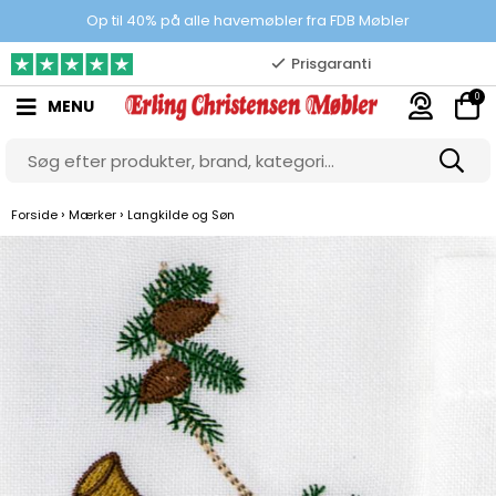
100% danskejet webshop
Op til 40% på alle havemøbler fra FDB Møbler
Prisgaranti
0
MENU
10.000 m2 showroom
Gratis & gode parkeringsforhold
›
›
Forside
Mærker
Langkilde og Søn