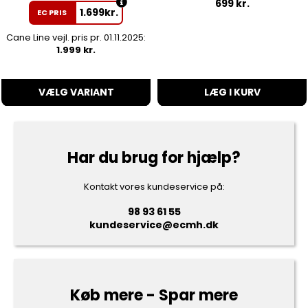
699
kr.
1.699
kr.
EC PRIS
Cane Line vejl. pris pr. 01.11.2025:
1.999 kr.
VÆLG VARIANT
LÆG I KURV
Har du brug for hjælp?
Kontakt vores kundeservice på:
98 93 61 55
kundeservice@ecmh.dk
Køb mere - Spar mere