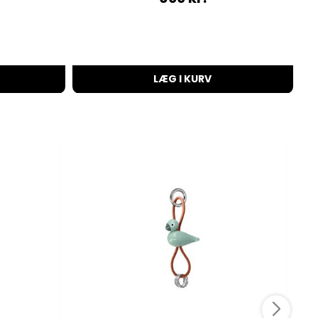
LÆG I KURV