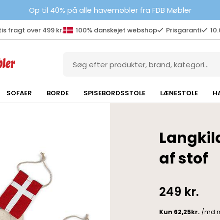
Op til 40% på alle havemøbler fra FDB Møbler
is fragt over 499 kr.
100% danskejet webshop
Prisgaranti
10
SOFAER
BORDE
SPISEBORDSSTOLE
LÆNESTOLE
H
Langkil
af stof
249
kr.