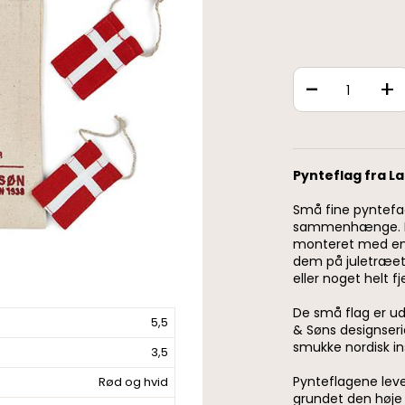
-
+
Pynteflag fra L
Små fine pyntefag
sammenhænge. Hve
monteret med en 
dem på juletræet
eller noget helt f
De små flag er ud
5,5
& Søns designseri
smukke nordisk in
3,5
Pynteflagene leve
Rød og hvid
grundet den høje 