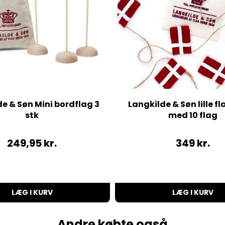
e & Søn Mini bordflag 3
Langkilde & Søn lille f
stk
med 10 flag
249,95
kr.
349
kr.
LÆG I KURV
LÆG I KURV
Andre købte også