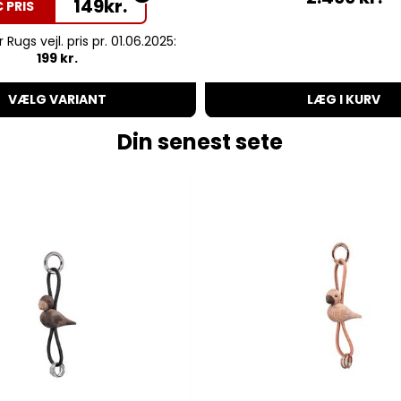
149
kr.
C PRIS
 Rugs vejl. pris pr. 01.06.2025:
199 kr.
VÆLG VARIANT
LÆG I KURV
Din senest sete