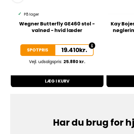
På lager
Wegner Butterfly GE460 stol -
Kay Boje
valnød - hvid læder
nøgleri
19.410
kr.
SPOTPRIS
Vejl. udsalgspris:
25.880 kr.
LÆG I KURV
Har du brug for 