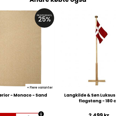
PRISFORSKEL
25%
Flere varianter
erior - Monaco - Sand
Langkilde & Søn Luksu
flagstang - 180 
2.499
kr.