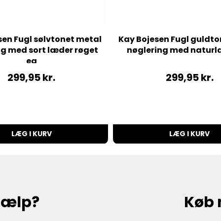
sen Fugl sølvtonet metal
Kay Bojesen Fugl guldto
ng med sort læder røget
nøglering med naturl
eg
299,95
kr.
299,95
kr.
LÆG I KURV
LÆG I KURV
hjælp?
Køb 