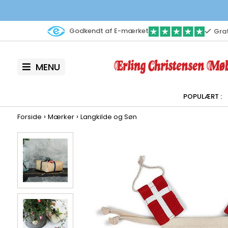
Godkendt af E-mærket
Grat
MENU
›
›
Forside
Mærker
Langkilde og Søn