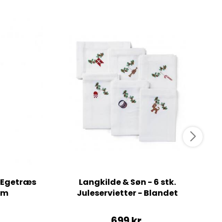
s Egetræs
Langkilde & Søn - 6 stk.
cm
Juleservietter - Blandet
699
kr.