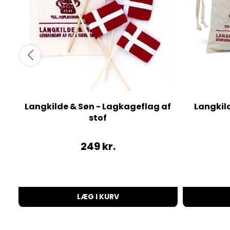
Langkilde & Søn - Lagkageflag af
Langkild
stof
249
kr.
LÆG I KURV