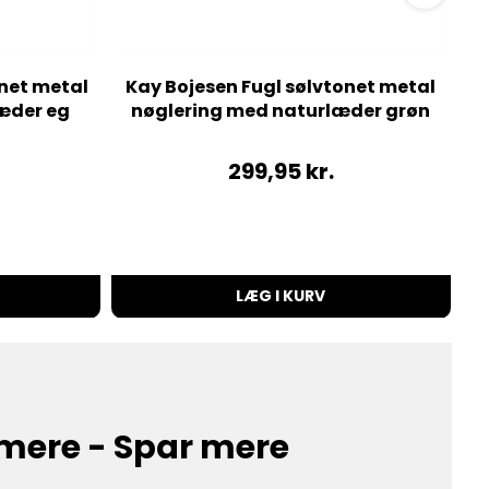
net metal
Kay Bojesen Fugl sølvtonet metal
æder eg
nøglering med naturlæder grøn
299,95
kr.
LÆG I KURV
mere - Spar mere