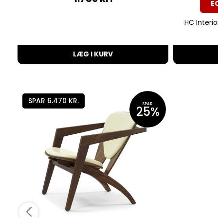
E
HC Interior
LÆG I KURV
SPAR 6.470 KR.
SPAR
25%