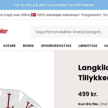
Op til 40% på alle havemøbler fra FDB Møbler
is fragt over 499 kr.
100% danskejet webshop
Prisgaranti
10
SOFAER
BORDE
SPISEBORDSSTOLE
LÆNESTOLE
H
Langkil
Tillykk
499
kr.