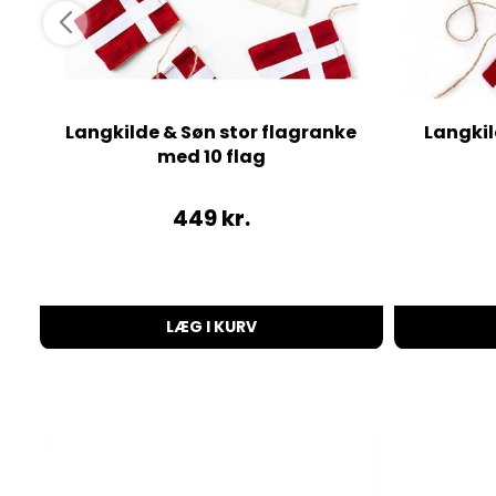
Langkilde & Søn stor flagranke
Langkil
med 10 flag
449
kr.
LÆG I KURV