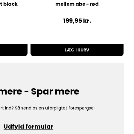
t black
mellem abe - rød
199,95
kr.
LÆG I KURV
mere - Spar mere
rt ind? Så send os en uforpligtet forespørgsel
Udfyld formular