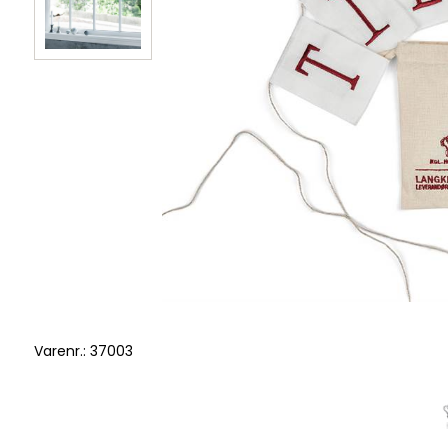
Varenr.:
37003