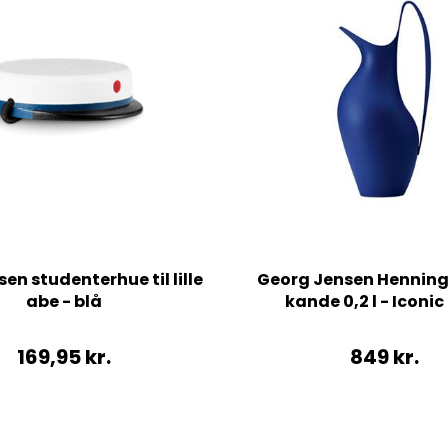
en studenterhue til lille
Georg Jensen Henning
abe - blå
kande 0,2 l - Iconic
169,95
kr.
849
kr.