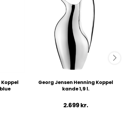
 Koppel
Georg Jensen Henning Koppel
 blue
kande 1,9 l.
2.699
kr.