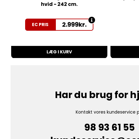
hvid - 242 cm.
2.999
kr.
EC PRIS
LÆG I KURV
Har du brug for 
Kontakt vores kundeservice p
98 93 61 55