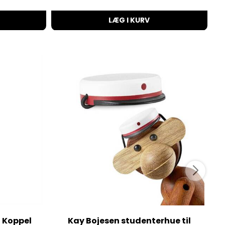
LÆG I KURV
 Koppel
Kay Bojesen studenterhue til