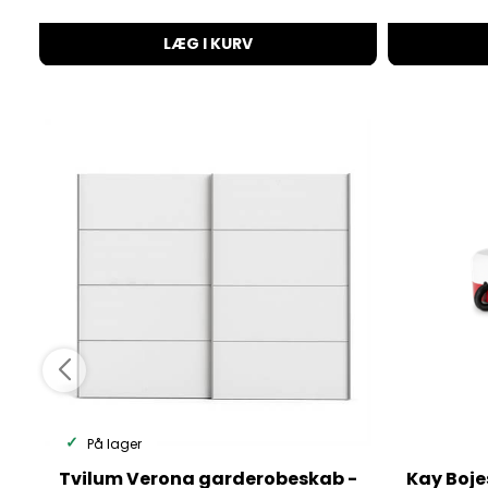
LÆG I KURV
På lager
Tvilum Verona garderobeskab -
Kay Bojes