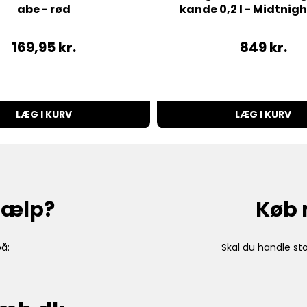
abe - rød
kande 0,2 l - Midtnigh
169,95
kr.
849
kr.
LÆG I KURV
LÆG I KURV
hjælp?
Køb 
å:
Skal du handle sto