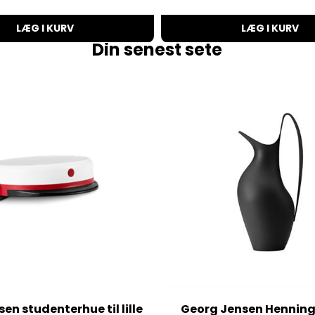
LÆG I KURV
LÆG I KURV
Din senest sete
en studenterhue til lille
Georg Jensen Henning