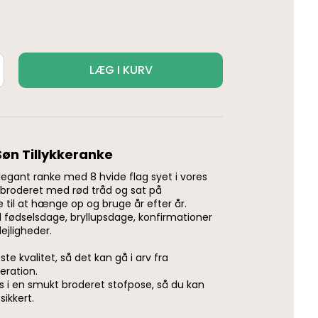
LÆG I KURV
Søn Tillykkeranke
egant ranke med 8 hvide flag syet i vores
, broderet med rød tråd og sat på
e til at hænge op og bruge år efter år.
il fødselsdage, bryllupsdage, konfirmationer
lejligheder.
este kvalitet, så det kan gå i arv fra
eration.
s i en smukt broderet stofpose, så du kan
ikkert.