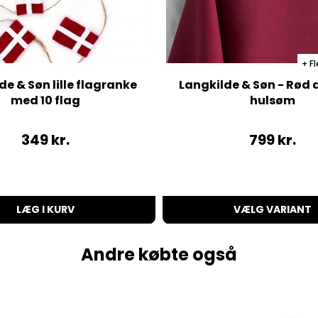
Fl
de & Søn lille flagranke
Langkilde & Søn - Rød
med 10 flag
hulsøm
349
kr.
799
kr.
LÆG I KURV
VÆLG VARIANT
Andre købte også