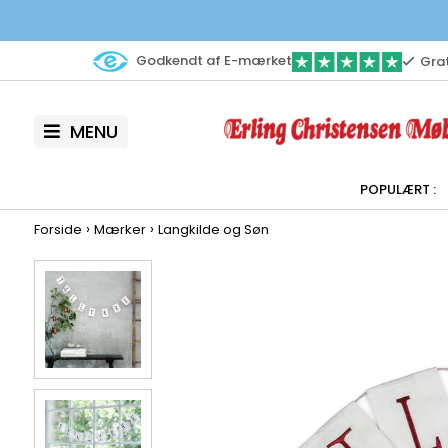
Godkendt af E-mærket
Grat
MENU
›
›
Forside
Mærker
Langkilde og Søn