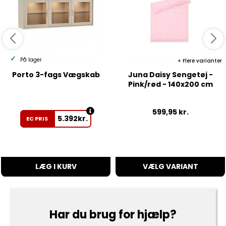
På lager
Flere varianter
Porto 3-fags Vægskab
Juna Daisy Sengetøj -
Pink/rød - 140x200 cm
599,95
kr.
5.392
kr.
EC PRIS
LÆG I KURV
VÆLG VARIANT
Har du brug for hjælp?