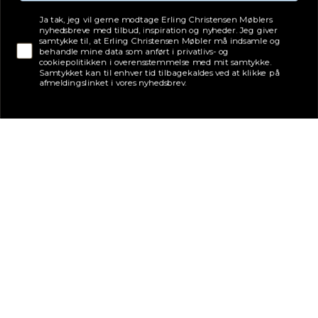
Tjekboks samtykke
Ja tak, jeg vil gerne modtage Erling Christensen Møblers
nyhedsbreve med tilbud, inspiration og nyheder. Jeg giver
samtykke til, at Erling Christensen Møbler må indsamle og
behandle mine data som anført i privatlivs- og
cookiepolitikken i overensstemmelse med mit samtykke.
Samtykket kan til enhver tid tilbagekaldes ved at klikke på
afmeldingslinket i vores nyhedsbrev.
Adresse
Erling Christensen Møbler A/S
Hørmestedvej 342
9870 Sindal
CVR: 75082517