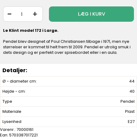
-
+
LÆG I KURV
Le Klint model 172 i Large.
Pendel blev designet af Poul Christiansen tilbage i 1971, men nye
størrelser er kommet til helt frem til 2009. Pendel er utrolig smuk i
dets design og er perfekt over spisebordet eller i en aula.
Ø - diameter cm:
44
Højde - cm:
40
Type
Pendel
Materiale
Plast
Lysenhed
E27
Varenr.:
70000161
Ean: 5703387017221