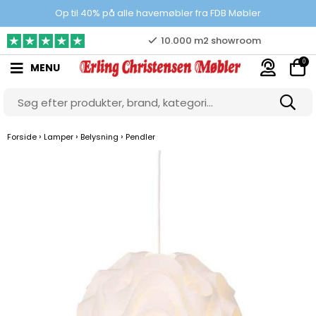
Prisgaranti
Op til 40% på alle havemøbler fra FDB Møbler
10.000 m2 showroom
0
MENU
Gratis & gode parkeringsforhold
›
›
›
Forside
Lamper
Belysning
Pendler