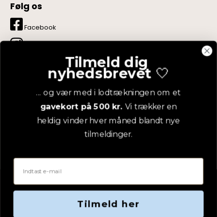
Følg os
Facebook
Instagram
Tilmeld dig
LinkedIn
nyhedsbrevet
🤍
YouTube
... og vær med i lodtrækningen om et
gavekort på 500 kr.
Vi trækker en
Pinterest
heldig vinder hver måned blandt nye
tilmeldinger.
Email
Tilmeld her