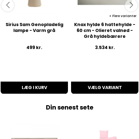
Flere varianter
Sirius Sam Genopladelig
Knax hylde 6 hattehylde -
lampe - Varm grå
60 cm - Olieret valnød -
Grå hyldebærere
499
kr.
3.534
kr.
LÆG I KURV
VÆLG VARIANT
Din senest sete