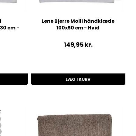
i
Lene Bjerre Molli håndklæde
30 cm -
100x50 cm - Hvid
u
149,95
kr.
LÆG I KURV