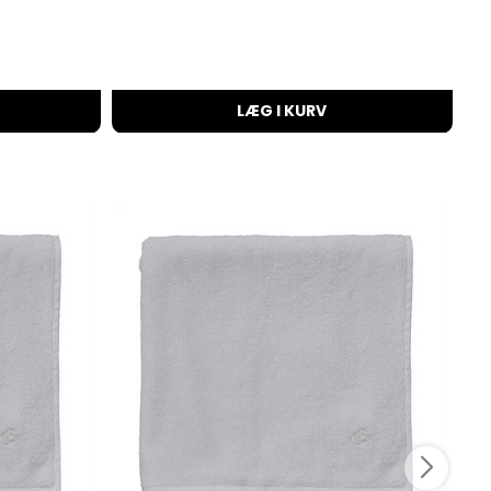
LÆG I KURV