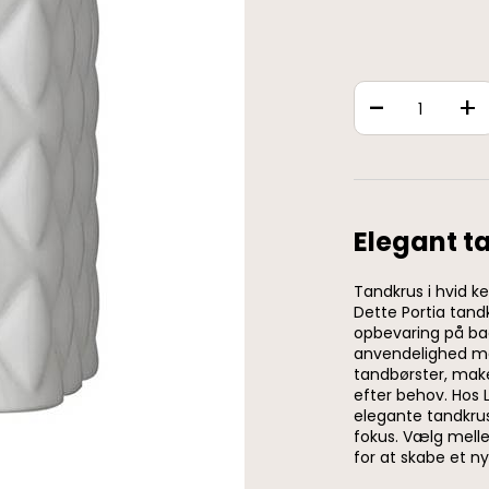
-
+
Elegant ta
Tandkrus i hvid k
Dette Portia tandk
opbevaring på bad
anvendelighed med
tandbørster, make
efter behov. Hos L
elegante tandkrus
fokus. Vælg melle
for at skabe et ny