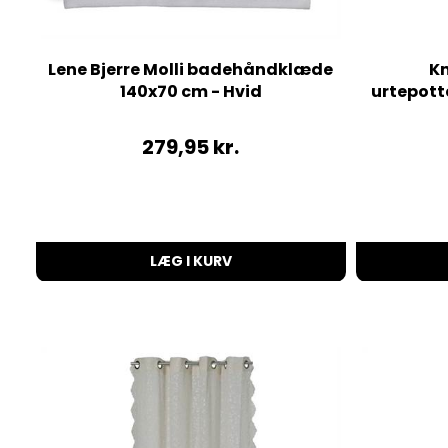
Lene Bjerre Molli badehåndklæde
K
140x70 cm - Hvid
urtepotte
279,95
kr.
LÆG I KURV