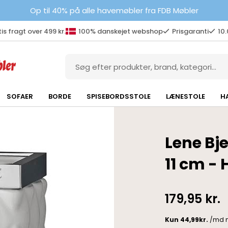
Op til 40% på alle havemøbler fra FDB Møbler
is fragt over 499 kr.
100% danskejet webshop
Prisgaranti
10
SOFAER
BORDE
SPISEBORDSSTOLE
LÆNESTOLE
H
Lene Bj
11 cm - 
179,95
kr.