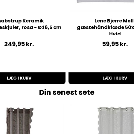
nabstrup Keramik
Lene Bjerre Moll
skjuler, rosa - Ø:16,5 cm
gæstehåndklæde 50x
Hvid
249,95
kr.
59,95
kr.
LÆG I KURV
LÆG I KURV
Din senest sete