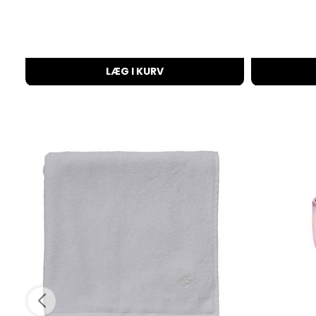
LÆG I KURV