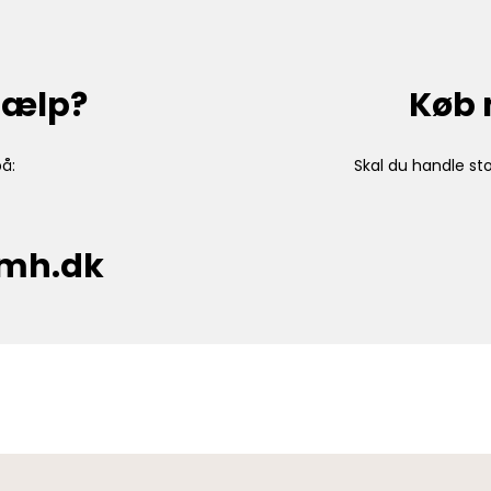
hjælp?
Køb 
å:
Skal du handle sto
cmh.dk