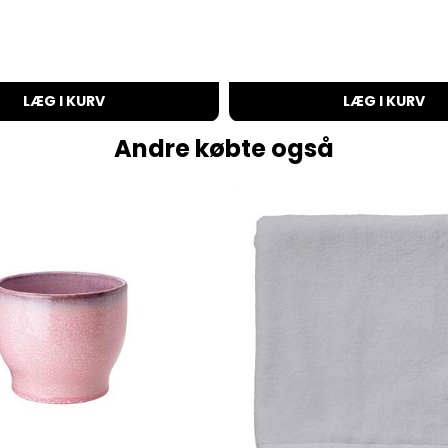
LÆG I KURV
LÆG I KURV
Andre købte også