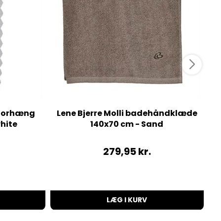
eforhæng
Lene Bjerre Molli badehåndklæde
hite
140x70 cm - Sand
279,95
kr.
LÆG I KURV