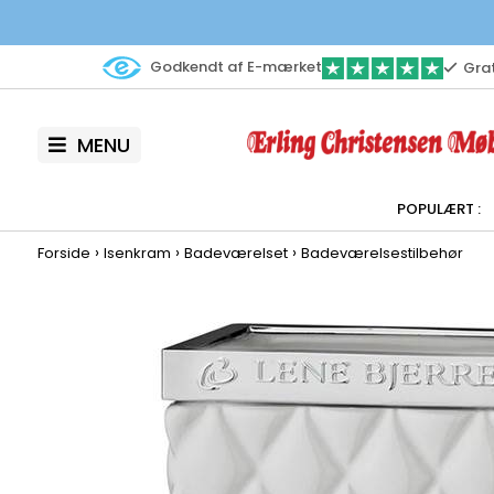
Godkendt af E-mærket
Grat
MENU
›
›
›
Forside
Isenkram
Badeværelset
Badeværelsestilbehør