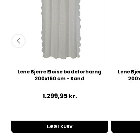
Lene Bjerre Eloise badeforhæng
Lene Bj
200x160 cm - Sand
200x
1.299,95
kr.
LÆG I KURV