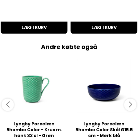
LÆG I KURV
LÆG I KURV
Andre købte også
Lyngby Porcelæn
Lyngby Porcelæn
Rhombe Color - Krus m.
Rhombe Color Skål Ø15.5
hank 33 cl - Grøn
cm - Mørk blå