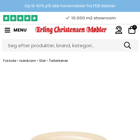
Prisgaranti
Op til 40% på alle havemøbler fra FDB Møbler
10.000 m2 showroom
0
MENU
Gratis & gode parkeringsforhold
›
›
›
Forside
Isenkram
Stel
Tallerkener