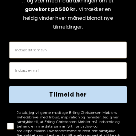
... og vær med i lodtrækningen om et
gavekort på 500 kr.
Vi trækker en
LinkedIn
heldig vinder hver måned blandt nye
YouTube
tilmeldinger.
Pinterest
Fornavn
Email
Tilmeld her
Tjekboks samtykke
Ja tak, jeg vil gerne modtage Erling Christensen Møblers
nyhedsbreve med tilbud, inspiration og nyheder. Jeg giver
samtykke til, at Erling Christensen Møbler må indsamle og
behandle mine data som anført i privatlivs- og
cookiepolitikken i overensstemmelse med mit samtykke.
Samtykket kan til enhver tid tilbagekaldes ved at klikke på