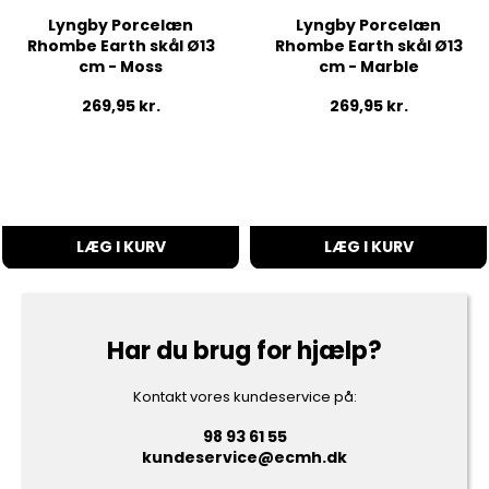
Lyngby Porcelæn
Lyngby Porcelæn
Rhombe Earth skål Ø13
Rhombe Earth skål Ø13
cm - Moss
cm - Marble
269,95
kr.
269,95
kr.
LÆG I KURV
LÆG I KURV
Har du brug for hjælp?
Kontakt vores kundeservice på:
98 93 61 55
kundeservice@ecmh.dk