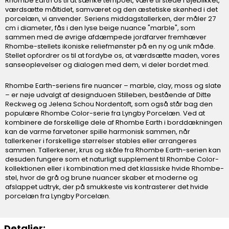
Rhombe Earth os til at sænke tempoet, være til stede i øjeblikket,
værdsætte måltidet, samværet og den æstetiske skønhed i det
porcelæn, vi anvender. Seriens middagstallerken, der måler 27
cm i diameter, fås i den lyse beige nuance "marble", som
sammen med de øvrige afdæmpede jordfarver fremhæver
Rhombe-stellets ikoniske reliefmønster på en ny og unik måde.
Stellet opfordrer os til at fordybe os, at værdsætte maden, vores
sanseoplevelser og dialogen med dem, vi deler bordet med.
Rhombe Earth-seriens fire nuancer – marble, clay, moss og slate
– er nøje udvalgt af designduoen Stilleben, bestående af Ditte
Reckweg og Jelena Schou Nordentoft, som også står bag den
populære Rhombe Color-serie fra Lyngby Porcelæn. Ved at
kombinere de forskellige dele af Rhombe Earth i borddækningen
kan de varme farvetoner spille harmonisk sammen, når
tallerkener i forskellige størrelser stables eller arrangeres
sammen. Tallerkener, krus og skåle fra Rhombe Earth-serien kan
desuden fungere som et naturligt supplement til Rhombe Color-
kollektionen eller i kombination med det klassiske hvide Rhombe-
stel, hvor de grå og brune nuancer skaber et moderne og
afslappet udtryk, der på smukkeste vis kontrasterer det hvide
porcelæn fra Lyngby Porcelæn.