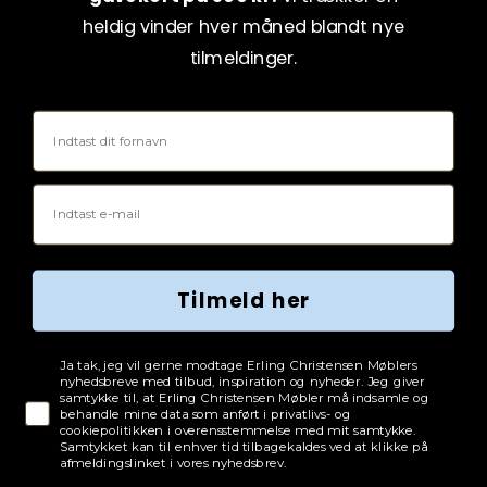
heldig vinder hver måned blandt nye
tilmeldinger.
Fornavn
Email
Tilmeld her
Tjekboks samtykke
Ja tak, jeg vil gerne modtage Erling Christensen Møblers
nyhedsbreve med tilbud, inspiration og nyheder. Jeg giver
samtykke til, at Erling Christensen Møbler må indsamle og
behandle mine data som anført i privatlivs- og
cookiepolitikken i overensstemmelse med mit samtykke.
Samtykket kan til enhver tid tilbagekaldes ved at klikke på
afmeldingslinket i vores nyhedsbrev.