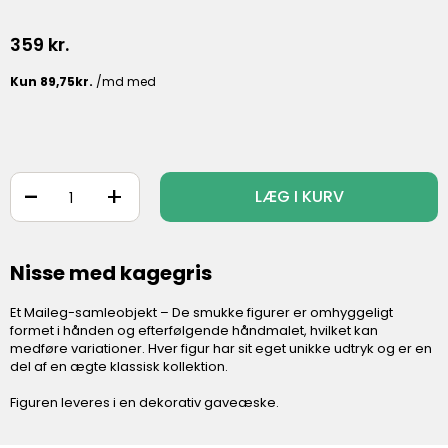
359
kr.
-
+
LÆG I KURV
Nisse med kagegris
Et Maileg-samleobjekt – De smukke figurer er omhyggeligt
formet i hånden og efterfølgende håndmalet, hvilket kan
medføre variationer. Hver figur har sit eget unikke udtryk og er en
del af en ægte klassisk kollektion.
Figuren leveres i en dekorativ gaveæske.