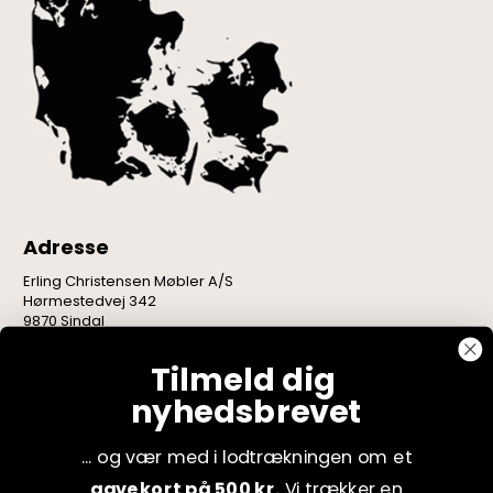
Adresse
Erling Christensen Møbler A/S
Hørmestedvej 342
9870 Sindal
CVR: 75082517
Tilmeld dig
nyhedsbrevet
... og vær med i lodtrækningen om et
gavekort på 500 kr.
Vi trækker en