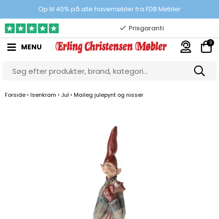
100% danskejet webshop
Op til 40% på alle havemøbler fra FDB Møbler
Prisgaranti
0
MENU
10.000 m2 showroom
Gratis & gode parkeringsforhold
›
›
›
Forside
Isenkram
Jul
Maileg julepynt og nisser