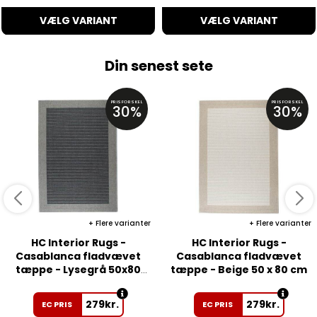
VÆLG VARIANT
VÆLG VARIANT
Din senest sete
PRISFORSKEL
PRISFORSKEL
30%
30%
Flere varianter
Flere varianter
HC Interior Rugs -
HC Interior Rugs -
Casablanca fladvævet
Casablanca fladvævet
tæppe - Lysegrå 50x80
tæppe - Beige 50 x 80 cm
cm
279
kr.
279
kr.
EC PRIS
EC PRIS