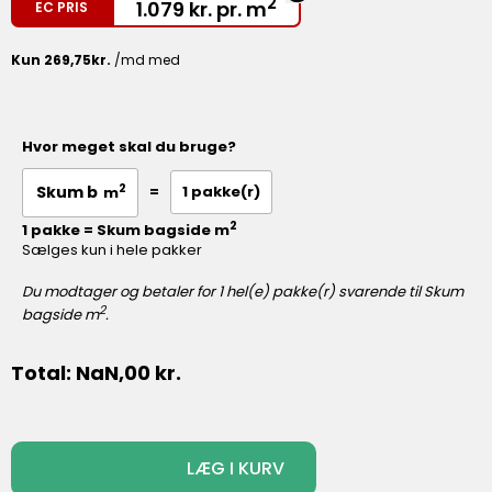
2
1.079
kr.
pr. m
EC PRIS
Hvor meget skal du bruge?
2
=
1
pakke(r)
m
2
1 pakke = Skum bagside m
Sælges kun i hele pakker
Du modtager og betaler for
1
hel(e) pakke(r) svarende til
Skum
2
bagside
m
.
Total:
NaN,00
kr.
-
+
LÆG I KURV