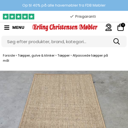
100% danskejet webshop
Op til 40% på alle havemøbler fra FDB Møbler
Prisgaranti
0
MENU
10.000 m2 showroom
Gratis & gode parkeringsforhold
›
›
›
Forside
Tæpper, gulve & klinker
Tæpper
Afpassede tæpper på
mål