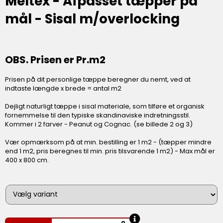
Meltex - Afpasset tæpper på
mål - Sisal m/overlocking
OBS. Prisen er Pr.m2
Prisen på dit personlige tæppe beregner du nemt, ved at
indtaste længde x brede = antal m2
Dejligt naturligt tæppe i sisal materiale, som tilføre et organisk
fornemmelse til den typiske skandinaviske indretningsstil.
Kommer i 2 farver - Peanut og Cognac. (se billede 2 og 3)
Vær opmærksom på at min. bestilling er 1 m2 - (tæpper mindre
end 1 m2, pris beregnes til min. pris tilsvarende 1 m2) - Max mål er
400 x 800 cm.