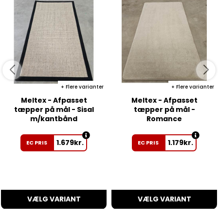
Flere varianter
Flere varianter
Meltex - Afpasset
Meltex - Afpasset
tæpper på mål - Sisal
tæpper på mål -
m/kantbånd
Romance
1.679
kr.
1.179
kr.
EC PRIS
EC PRIS
VÆLG VARIANT
VÆLG VARIANT