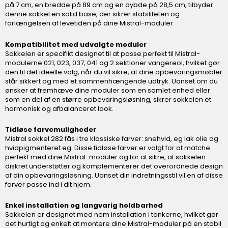
på 7 cm, en bredde på 89 cm og en dybde på 28,5 cm, tilbyder
denne sokkel en solid base, der sikrer stabiliteten og
forlængelsen af levetiden på dine Mistral-moduler.
Kompatibilitet med udvalgte moduler
Sokkelen er specifikt designet til at passe perfekt til Mistral-
modulerne 021, 023, 037, 041 og 2 sektioner vangereol, hvilket gør
den til det ideelle valg, når du vil sikre, at dine opbevaringsmøbler
står sikkert og med et sammenhængende udtryk. Uanset om du
ønsker at fremhæve dine moduler som en samlet enhed eller
som en del af en større opbevaringsløsning, sikrer sokkelen et
harmonisk og afbalanceret look.
Tidløse farvemuligheder
Mistral sokkel 282 fås i tre klassiske farver: snehvid, eg lak olie og
hvidpigmenteret eg. Disse tidløse farver er valgt for at matche
perfekt med dine Mistral-moduler og for at sikre, at sokkelen
diskret understøtter og komplementerer det overordnede design
af din opbevaringsløsning. Uanset din indretningsstil vil en af disse
farver passe ind i dit hjem.
Enkel installation og langvarig holdbarhed
Sokkelen er designet med nem installation i tankerne, hvilket gør
det hurtigt og enkelt at montere dine Mistral-moduler på en stabil