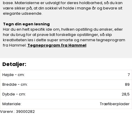
base. Materialerne er udvalgt for deres holdbarhed, så du kan
være sikker på, at din sokkel vil holde i mange år og bevare sit
elegante udseende.
Tegn din egen løsning
Har du en helt specifik ide om, hvilken opstilling du ønsker, eller
har du brug for at prøve lidt forskellige opstillinger, så slip
kreativiteten løs i dette super smarte og nemme tegneprogram
fra Hammel:
Tegneprogram fra Hammel
Højde - cm:
7
Bredde - cm:
89
Dybde - cm:
28,5
Materiale:
Træfiberplader
Varenr.:
39000282