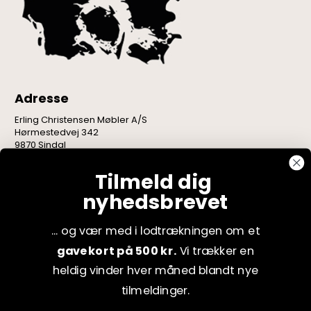
Adresse
Erling Christensen Møbler A/S
Hørmestedvej 342
9870 Sindal
CVR: 75082517
Tilmeld dig
nyhedsbrevet
... og vær med i lodtrækningen om et
gavekort på 500 kr.
Vi trækker en
heldig vinder hver måned blandt nye
tilmeldinger.