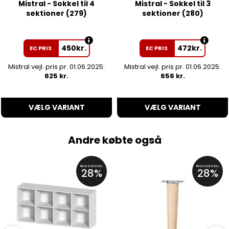
Mistral - Sokkel til 4
Mistral - Sokkel til 3
sektioner (279)
sektioner (280)
450
kr.
472
kr.
EC PRIS
EC PRIS
Mistral vejl. pris pr. 01.06.2025:
Mistral vejl. pris pr. 01.06.2025:
625 kr.
656 kr.
VÆLG VARIANT
VÆLG VARIANT
Andre købte også
PRISFORSKEL
PRISFORSKEL
28%
28%