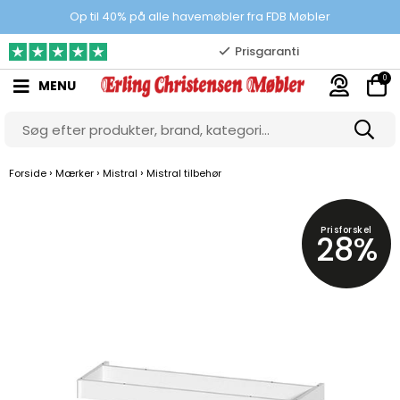
100% danskejet webshop
Op til 40% på alle havemøbler fra FDB Møbler
Prisgaranti
0
MENU
10.000 m2 showroom
Gratis & gode parkeringsforhold
›
›
›
Forside
Mærker
Mistral
Mistral tilbehør
Prisforskel
28%