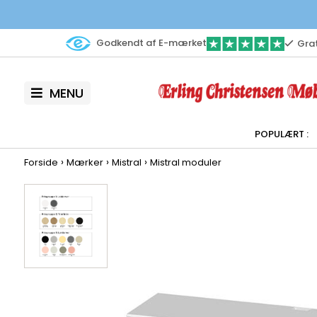
Godkendt af E-mærket
Grat
MENU
›
›
›
Forside
Mærker
Mistral
Mistral moduler