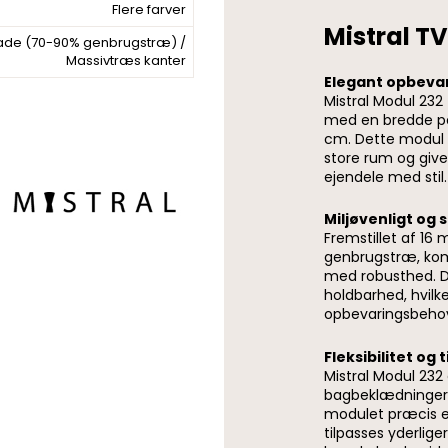
Flere farver
Mistral T
ade (70-90% genbrugstræ) /
Massivtræs kanter
Elegant opbeva
Mistral Modul 232
med en bredde på
cm. Dette modul e
store rum og give
ejendele med stil.
Miljøvenligt og 
Fremstillet af 16
genbrugstræ, kom
med robusthed. De
holdbarhed, hvilke
opbevaringsbeho
Fleksibilitet og 
Mistral Modul 232 
bagbeklædninger, 
modulet præcis e
tilpasses yderlige