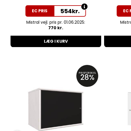
554
kr.
EC PRIS
EC 
Mistral vejl. pris pr. 01.06.2025:
Mistra
770 kr.
LÆG I KURV
PRISFORSKEL
28%