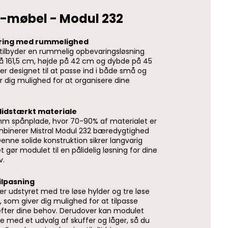
V-møbel - Modul 232
ring med rummelighed
 tilbyder en rummelig opbevaringsløsning
 161,5 cm, højde på 42 cm og dybde på 45
r designet til at passe ind i både små og
r dig mulighed for at organisere dine
slidstærkt materiale
 mm spånplade, hvor 70-90% af materialet er
binerer Mistral Modul 232 bæredygtighed
nne solide konstruktion sikrer langvarig
t gør modulet til en pålidelig løsning for dine
v.
tilpasning
er udstyret med tre løse hylder og tre løse
som giver dig mulighed for at tilpasse
fter dine behov. Derudover kan modulet
re med et udvalg af skuffer og låger, så du