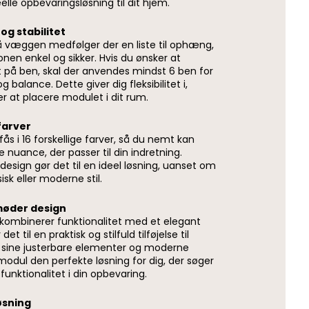
lle opbevaringsløsning til dit hjem.
g stabilitet
 væggen medfølger der en liste til ophæng,
onen enkel og sikker. Hvis du ønsker at
på ben, skal der anvendes mindst 6 ben for
og balance. Dette giver dig fleksibilitet i,
 at placere modulet i dit rum.
farver
fås i 16 forskellige farver, så du nemt kan
 nuance, der passer til din indretning.
design gør det til en ideel løsning, uanset om
isk eller moderne stil.
møder design
 kombinerer funktionalitet med et elegant
det til en praktisk og stilfuld tilføjelse til
 sine justerbare elementer og moderne
modul den perfekte løsning for dig, der søger
unktionalitet i din opbevaring.
øsning