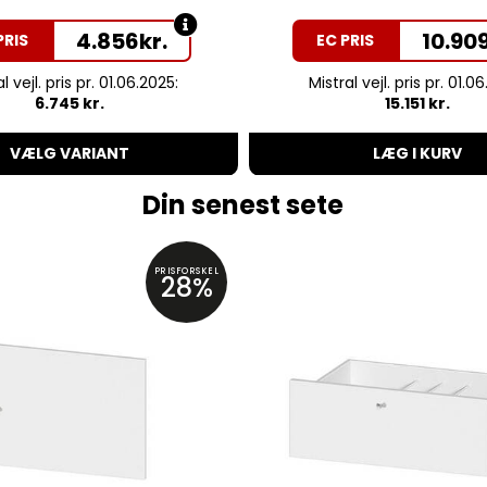
4.856
kr.
10.90
PRIS
EC PRIS
l vejl. pris pr. 01.06.2025:
Mistral vejl. pris pr. 01.0
6.745 kr.
15.151 kr.
VÆLG VARIANT
LÆG I KURV
Din senest sete
PRISFORSKEL
28%