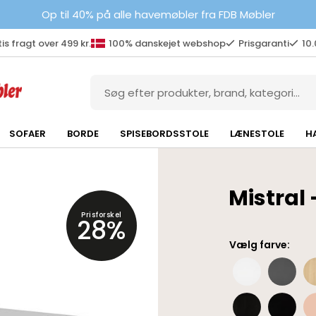
Op til 40% på alle havemøbler fra FDB Møbler
is fragt over 499 kr.
100% danskejet webshop
Prisgaranti
10
SOFAER
BORDE
SPISEBORDSSTOLE
LÆNESTOLE
H
Mistral
Prisforskel
28%
Vælg farve: