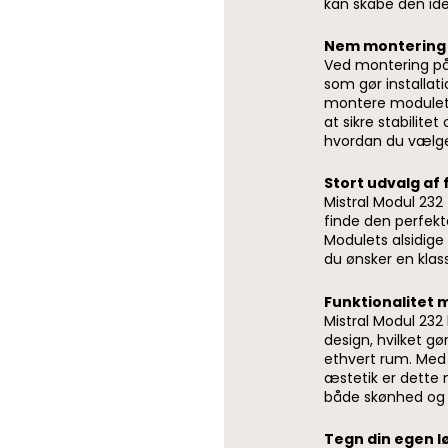
kan skabe den idee
Nem montering o
Ved montering på
som gør installati
montere modulet 
at sikre stabilitet 
hvordan du vælger
Stort udvalg af 
Mistral Modul 232 
finde den perfekte
Modulets alsidige 
du ønsker en klass
Funktionalitet 
Mistral Modul 232
design, hvilket gør 
ethvert rum. Med
æstetik er dette 
både skønhed og f
Tegn din egen l