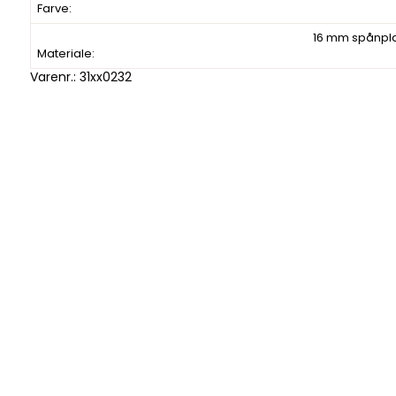
Farve:
16 mm spånpl
Materiale:
Varenr.:
31xx0232