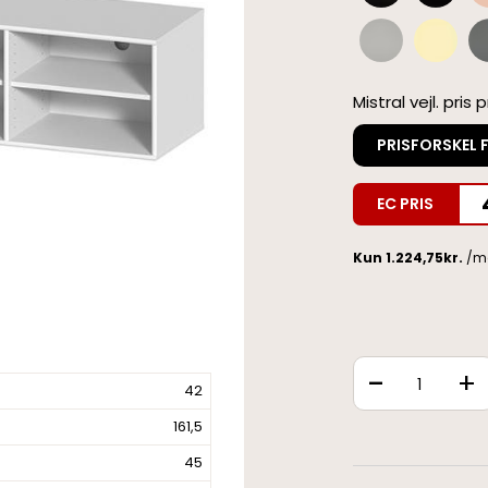
Mistral vejl. pris 
PRISFORSKEL 
EC PRIS
-
+
42
161,5
45