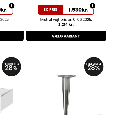
9
kr.
1.530
kr.
EC PRIS
6.2025:
Mistral vejl. pris pr. 01.06.2025:
2.214 kr.
VÆLG VARIANT
PRISFORSKEL
PRISFORSKEL
28%
28%