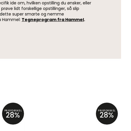
ifik ide om, hvilken opstilling du ønsker, eller
prøve lidt forskellige opstillinger, så slip
s i dette super smarte og nemme
a Hammel:
Tegneprogram fra Hammel
.
PRISFORSKEL
PRISFORSKEL
28%
28%