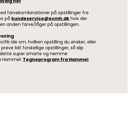
dvalg her
ed farvekombinationer på opstillinger fra
 os på
kundeservice@ecmh.dk
hvis der
 en anden farve/låger på opstillingen.
øsning
ifik ide om, hvilken opstilling du ønsker, eller
prøve lidt forskellige opstillinger, så slip
s i dette super smarte og nemme
a Hammel:
Tegneprogram fra Hammel