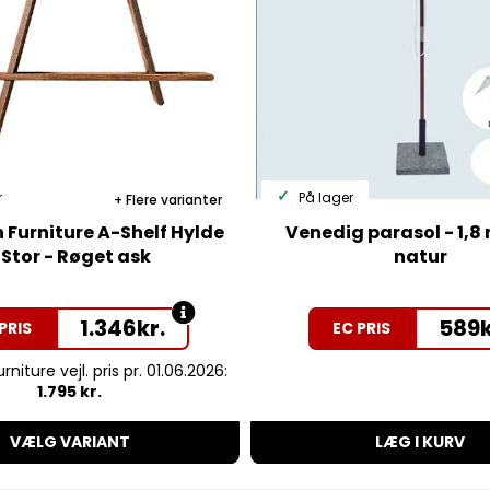
r
På lager
Flere varianter
 Furniture A-Shelf Hylde
Venedig parasol - 1,8
 Stor - Røget ask
natur
1.346
kr.
589
k
PRIS
EC PRIS
niture vejl. pris pr. 01.06.2026:
1.795 kr.
VÆLG VARIANT
LÆG I KURV