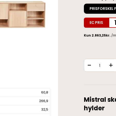
PRISFORSKEL 
EC PRIS
-
+
60,8
Mistral s
266,9
hylder
32,5