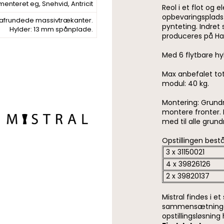
enteret eg, Snehvid, Antricit
Reol i et flot og 
opbevaringsplads
afrundede massivtrækanter.
pynteting. Indret
Hylder: 13 mm spånplade.
produceres på Ha
Med 6 flytbare hyl
Max anbefalet to
modul: 40 kg.
Montering: Grundm
montere fronter.
med til alle grun
Opstillingen best
3 x 31150021
4 x 39826126
2 x 39820137
Mistral findes i e
sammensætninger.
opstillingsløsning 