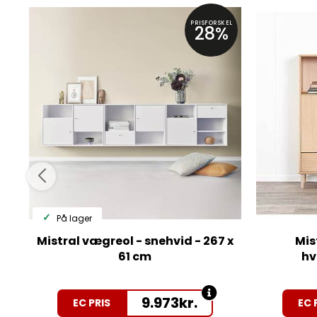
PRISFORSKEL
28%
På lager
Mistral vægreol - snehvid - 267 x
Mist
61 cm
hv
9.973
kr.
EC PRIS
EC 