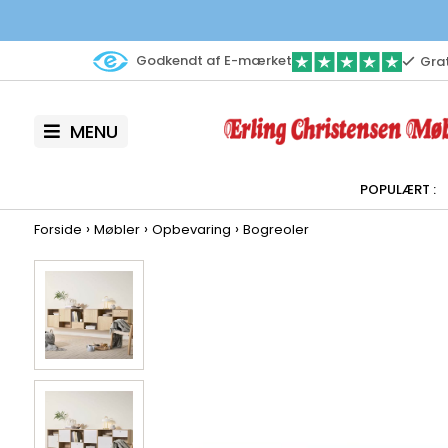
Godkendt af E-mærket
Grat
MENU
›
›
›
Forside
Møbler
Opbevaring
Bogreoler