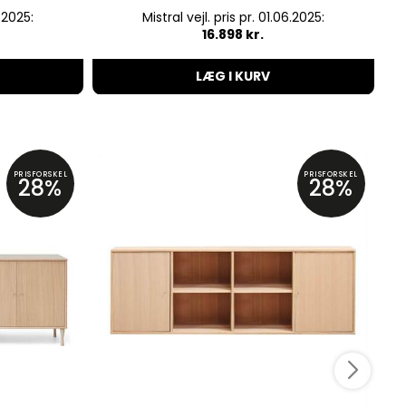
6.2025:
Mistral vejl. pris pr. 01.06.2025:
P
16.898 kr.
LÆG I KURV
PRISFORSKEL
PRISFORSKEL
28%
28%