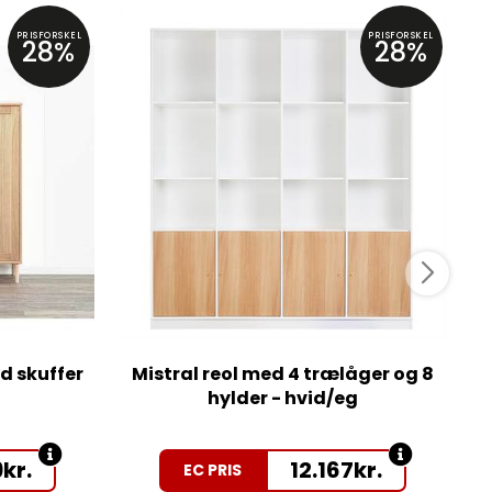
PRISFORSKEL
PRISFORSKEL
28%
28%
d skuffer
Mistral reol med 4 trælåger og 8
hylder - hvid/eg
9
kr.
12.167
kr.
EC PRIS