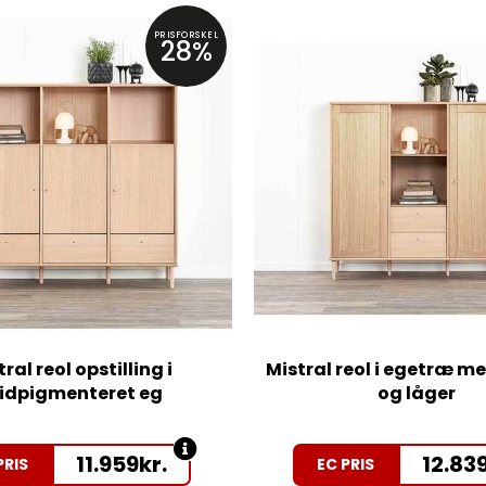
PRISFORSKEL
28%
ral reol opstilling i
Mistral reol i egetræ me
idpigmenteret eg
og låger
11.959
kr.
12.83
PRIS
EC PRIS