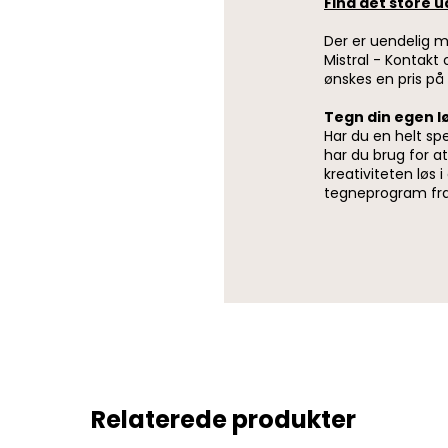
Find det store u
Der er uendelig m
Mistral - Kontakt
ønskes en pris på
Tegn din egen l
Har du en helt spec
har du brug for at 
kreativiteten lø
tegneprogram fr
Relaterede produkter