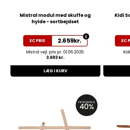
Mistral modul med skuffe og
Kidi S
hylde - sortbejdset
2.659
kr.
EC PRIS
EC 
Mistral vejl. pris pr. 01.06.2025:
Kidi
3.693 kr.
LÆG I KURV
PRISFORSKEL
40%