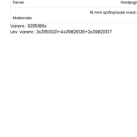
Farve:
Hvidpigm
16 mm spånplade med 
Materiale:
Varenr.:
93115186x
Lev. varenr.:
3x31150021+4x39826126+2x39820137