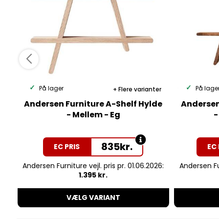
På lager
På lage
Flere varianter
Andersen Furniture A-Shelf Hylde
Andersen
- Mellem - Eg
-
835
kr.
EC PRIS
EC 
Andersen Furniture vejl. pris pr. 01.06.2026:
Andersen Fur
1.395 kr.
VÆLG VARIANT