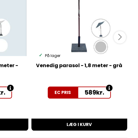
På lager
 meter -
Venedig parasol - 1,8 meter - grå
A
r.
589
kr.
EC PRIS
An
LÆG I KURV