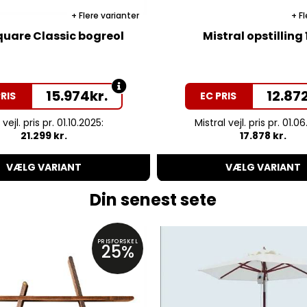
Flere varianter
Fl
quare Classic bogreol
Mistral opstilling
15.974
kr.
12.87
PRIS
EC PRIS
 vejl. pris pr. 01.10.2025:
Mistral vejl. pris pr. 01.0
21.299 kr.
17.878 kr.
VÆLG VARIANT
VÆLG VARIANT
Din senest sete
PRISFORSKEL
25%