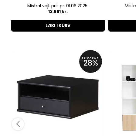
Mistral vejl. pris pr. 01.06.2025:
Mistra
13.851 kr.
LÆG I KURV
PRISFORSKEL
28%