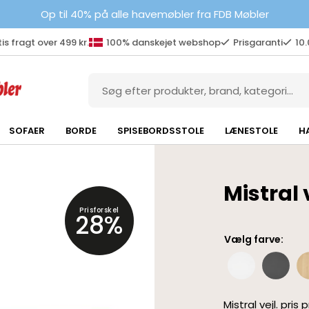
Op til 40% på alle havemøbler fra FDB Møbler
is fragt over 499 kr.
100% danskejet webshop
Prisgaranti
10
SOFAER
BORDE
SPISEBORDSSTOLE
LÆNESTOLE
H
Mistral
Prisforskel
28%
Vælg farve:
Mistral vejl. pris 