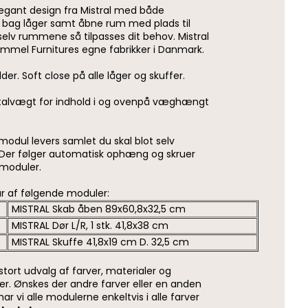
elegant design fra Mistral med både
 bag låger samt åbne rum med plads til
 selv rummene så tilpasses dit behov. Mistral
mmel Furnitures egne fabrikker i Danmark.
der. Soft close på alle låger og skuffer.
talvægt for indhold i og ovenpå væghængt
odul levers samlet du skal blot selv
 Der følger automatisk ophæng og skruer
dmoduler.
år af følgende moduler:
MISTRAL Skab åben 89x60,8x32,5 cm
MISTRAL Dør L/R, 1 stk. 41,8x38 cm
MISTRAL Skuffe 41,8x19 cm D. 32,5 cm
t stort udvalg af farver, materialer og
 Ønskes der andre farver eller en anden
har vi alle modulerne enkeltvis i alle farver