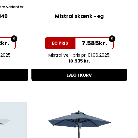
ere varianter
 140
Mistral skænk - eg
M
2
kr.
7.585
kr.
EC PRIS
6.2025:
Mistral vejl. pris pr. 01.06.2025:
10.535 kr.
LÆG I KURV