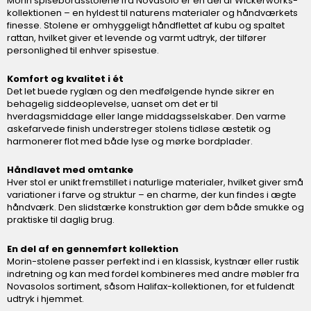
Morin spisebordsstolene fra Novasolo er en del af Wickerworks-
kollektionen – en hyldest til naturens materialer og håndværkets
finesse. Stolene er omhyggeligt håndflettet af kubu og spaltet
rattan, hvilket giver et levende og varmt udtryk, der tilfører
personlighed til enhver spisestue.
Komfort og kvalitet i ét
Det let buede ryglæn og den medfølgende hynde sikrer en
behagelig siddeoplevelse, uanset om det er til
hverdagsmiddage eller lange middagsselskaber. Den varme
askefarvede finish understreger stolens tidløse æstetik og
harmonerer flot med både lyse og mørke bordplader.
Håndlavet med omtanke
Hver stol er unikt fremstillet i naturlige materialer, hvilket giver små
variationer i farve og struktur – en charme, der kun findes i ægte
håndværk. Den slidstærke konstruktion gør dem både smukke og
praktiske til daglig brug.
En del af en gennemført kollektion
Morin-stolene passer perfekt ind i en klassisk, kystnær eller rustik
indretning og kan med fordel kombineres med andre møbler fra
Novasolos sortiment, såsom Halifax-kollektionen, for et fuldendt
udtryk i hjemmet.