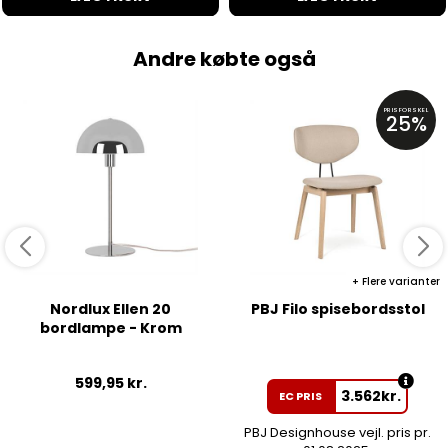
Andre købte også
PRISFORSKEL
25%
Flere varianter
Nordlux Ellen 20
PBJ Filo spisebordsstol
bordlampe - Krom
599,95
kr.
3.562
kr.
EC PRIS
PBJ Designhouse vejl. pris pr.