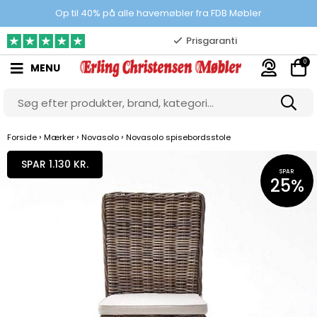
100% danskejet webshop
Op til 40% på alle havemøbler fra FDB Møbler
Prisgaranti
0
MENU
10.000 m2 showroom
Gratis & gode parkeringsforhold
›
›
›
Forside
Mærker
Novasolo
Novasolo spisebordsstole
SPAR 1.130 KR.
SPAR
25%