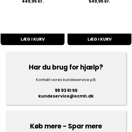
449,95
kr.
549,95
kr.
LÆG I KURV
LÆG I KURV
Har du brug for hjælp?
Kontakt vores kundeservice på:
98 93 61 55
kundeservice@ecmh.dk
Køb mere - Spar mere