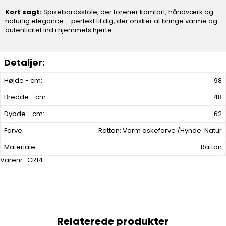
Kort sagt:
Spisebordsstole, der forener komfort, håndværk og
naturlig elegance – perfekt til dig, der ønsker at bringe varme og
autenticitet ind i hjemmets hjerte.
Højde - cm:
98
Bredde - cm:
48
Dybde - cm:
62
Farve:
Rattan: Varm askefarve /Hynde: Natur
Materiale:
Rattan
Varenr.:
CR14
Relaterede produkter