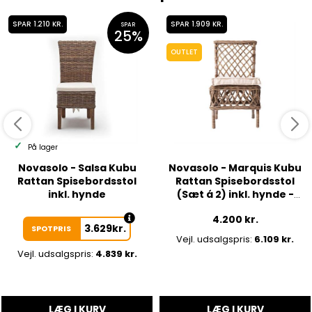
SPAR 1.210 KR.
SPAR 1.909 KR.
SPAR
25%
OUTLET
På lager
Novasolo - Salsa Kubu
Novasolo - Marquis Kubu
Rattan Spisebordsstol
Rattan Spisebordsstol
inkl. hynde
(Sæt á 2) inkl. hynde -
UDSTILLINGSMODEL
4.200
kr.
3.629
kr.
SPOTPRIS
Vejl. udsalgspris:
6.109 kr.
Vejl. udsalgspris:
4.839 kr.
LÆG I KURV
LÆG I KURV