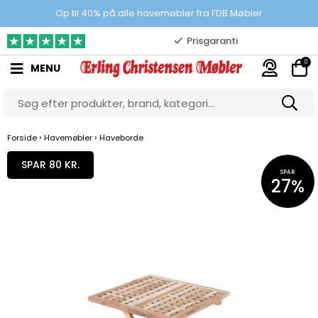
100% danskejet webshop
Op til 40% på alle havemøbler fra FDB Møbler
Prisgaranti
0
MENU
10.000 m2 showroom
Gratis & gode parkeringsforhold
›
›
Forside
Havemøbler
Haveborde
SPAR 80 KR.
SPAR
27%