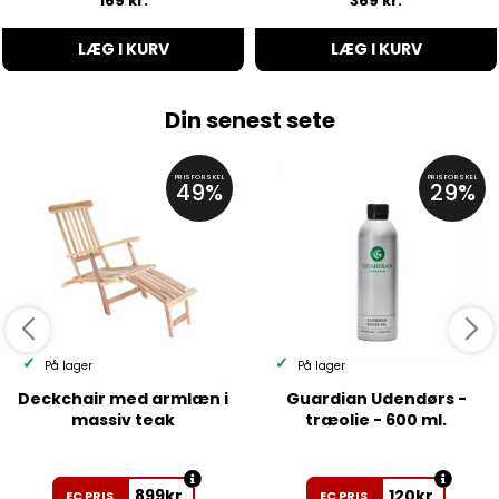
169 kr.
369 kr.
LÆG I KURV
LÆG I KURV
Din senest sete
PRISFORSKEL
PRISFORSKEL
49%
29%
På lager
På lager
Deckchair med armlæn i
Guardian Udendørs -
massiv teak
træolie - 600 ml.
899
kr.
120
kr.
EC PRIS
EC PRIS