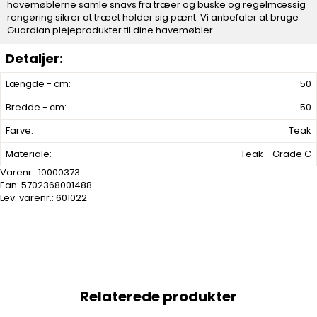
havemøblerne samle snavs fra træer og buske og regelmæssig
rengøring sikrer at træet holder sig pænt. Vi anbefaler at bruge
Guardian plejeprodukter til dine havemøbler.
Længde - cm:
50
Bredde - cm:
50
Farve:
Teak
Materiale:
Teak - Grade C
Varenr.:
10000373
Ean: 5702368001488
Lev. varenr.:
601022
Relaterede produkter