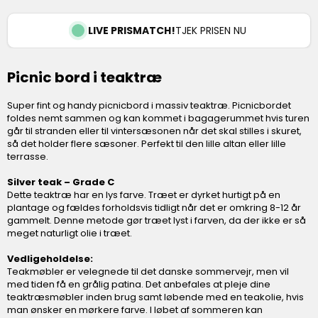
LIVE PRISMATCH!
TJEK PRISEN NU
Picnic bord i teaktræ
Super fint og handy picnicbord i massiv teaktræ. Picnicbordet
foldes nemt sammen og kan kommet i bagagerummet hvis turen
går til stranden eller til vintersæsonen når det skal stilles i skuret,
så det holder flere sæsoner. Perfekt til den lille altan eller lille
terrasse.
Silver teak – Grade C
Dette teaktræ har en lys farve. Træet er dyrket hurtigt på en
plantage og fældes forholdsvis tidligt når det er omkring 8-12 år
gammelt. Denne metode gør træet lyst i farven, da der ikke er så
meget naturligt olie i træet.
Vedligeholdelse:
Teakmøbler er velegnede til det danske sommervejr, men vil
med tiden få en grålig patina. Det anbefales at pleje dine
teaktræsmøbler inden brug samt løbende med en teakolie, hvis
man ønsker en mørkere farve. I løbet af sommeren kan