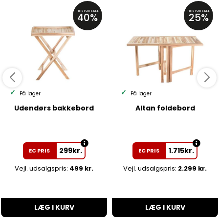
PRISFORSKEL
PRISFORSKEL
40%
25%
På lager
På lager
Udendørs bakkebord
Altan foldebord
299
kr.
1.715
kr.
EC PRIS
EC PRIS
Vejl. udsalgspris:
499 kr.
Vejl. udsalgspris:
2.299 kr.
LÆG I KURV
LÆG I KURV