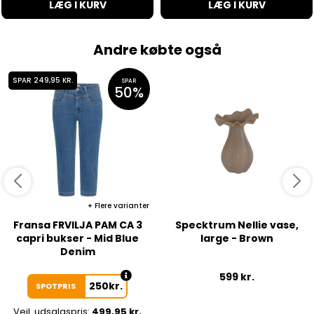
LÆG I KURV
LÆG I KURV
Andre købte også
SPAR 249,95 KR.
SPAR
50%
Flere varianter
Fransa FRVILJA PAM CA 3
Specktrum Nellie vase,
capri bukser - Mid Blue
large - Brown
Denim
599
kr.
250
kr.
SPOTPRIS
Vejl. udsalgspris:
499,95 kr.