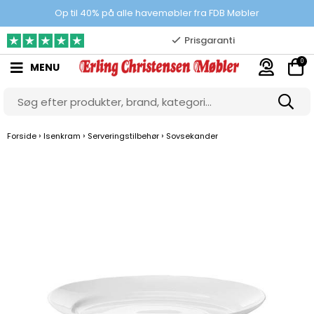
100% danskejet webshop
Op til 40% på alle havemøbler fra FDB Møbler
Prisgaranti
0
MENU
10.000 m2 showroom
Gratis & gode parkeringsforhold
›
›
›
Forside
Isenkram
Serveringstilbehør
Sovsekander