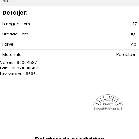
vis.
Længde - cm.
17
Bredde - cm.
11,5
Farve
Hvid
Materiale
Porcelæn
Varenr.:
90004587
Ean: 3050910006071
Lev. varenr.:
18666