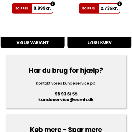
9.999
kr.
2.735
kr.
EC PRIS
EC PRIS
VÆLG VARIANT
LÆG I KURV
Har du brug for hjælp?
Kontakt vores kundeservice på:
98 93 61 55
kundeservice@ecmh.dk
Køb mere - Spar mere