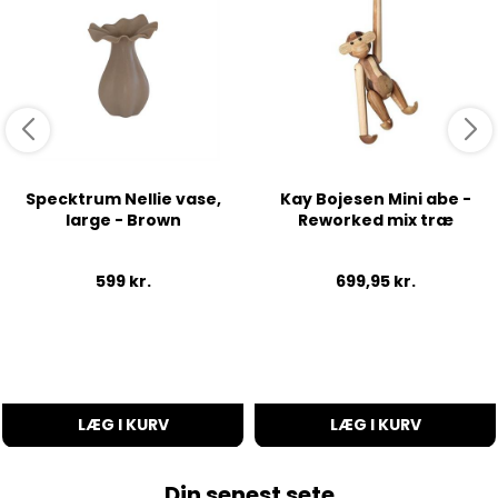
Specktrum Nellie vase,
Kay Bojesen Mini abe -
large - Brown
Reworked mix træ
599
kr.
699,95
kr.
LÆG I KURV
LÆG I KURV
Din senest sete