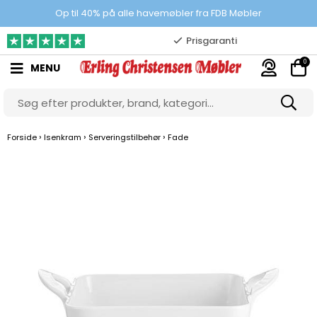
100% danskejet webshop
Op til 40% på alle havemøbler fra FDB Møbler
Prisgaranti
0
MENU
10.000 m2 showroom
Gratis & gode parkeringsforhold
›
›
›
Forside
Isenkram
Serveringstilbehør
Fade