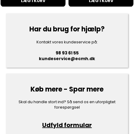
LÆG I KURV
LÆG I KURV
Har du brug for hjælp?
Kontakt vores kundeservice på:
98 93 61 55
kundeservice@ecmh.dk
Køb mere - Spar mere
Skal du handle stort ind? Så send os en uforpligtet
forespørgsel
Udfyld formular