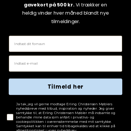
gavekort på 500 kr.
Vi trækker en
heldig vinder hver måned blandt nye
tilmeldinger.
Fornavn
Email
Tilmeld her
Tjekboks samtykke
Ja tak, jeg vil gerne modtage Erling Christensen Møblers
nyhedsbreve med tilbud, inspiration og nyheder. Jeg giver
samtykke til, at Erling Christensen Møbler må indsamle og
behandle mine data som anført i privatlivs- og
cookiepolitikken i overensstemmelse med mit samtykke.
Samtykket kan til enhver tid tilbagekaldes ved at klikke på
afmeldingslinket i vores nyhedsbrev.