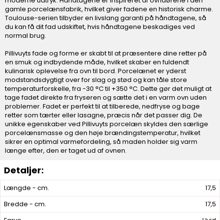
moderne udtryk. Håndtagene er inspireret af ovndørene i den
gamle porcelænsfabrik, hvilket giver fadene en historisk charme.
Toulouse-serien tilbyder en livslang garanti på håndtagene, så
du kan få dit fad udskiftet, hvis håndtagene beskadiges ved
normal brug.
Pillivuyts fade og forme er skabt til at præsentere dine retter på
en smuk og indbydende måde, hvilket skaber en fuldendt
kulinarisk oplevelse fra ovn til bord. Porcelænet er yderst
modstandsdygtigt over for slag og stød og kan tåle store
temperaturforskelle, fra -30 °C til +350 °C. Dette gør det muligt at
tage fadet direkte fra fryseren og sætte det i en varm ovn uden
problemer. Fadet er perfekt til at tilberede, nedfryse og bage
retter som tærter eller lasagne, præcis når det passer dig. De
unikke egenskaber ved Pillivuyts porcelæn skyldes den særlige
porcelænsmasse og den høje brændingstemperatur, hvilket
sikrer en optimal varmefordeling, så maden holder sig varm
længe efter, den er taget ud af ovnen.
Længde - cm.
17,5
Bredde - cm.
17,5