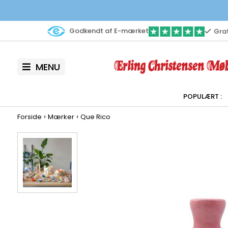
Godkendt af E-mærket
Grat
MENU
›
›
Forside
Mærker
Que Rico