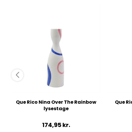
Que Rico Nina Over The Rainbow
Que Ri
lysestage
174,95
kr.