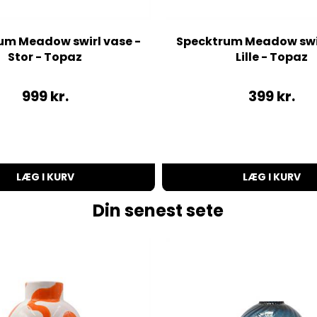
um Meadow swirl vase -
Specktrum Meadow swir
Stor - Topaz
Lille - Topaz
999
kr.
399
kr.
LÆG I KURV
LÆG I KURV
Din senest sete