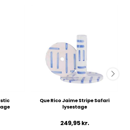
stic
Que Rico Jaime Stripe Safari
tage
lysestage
249,95
kr.