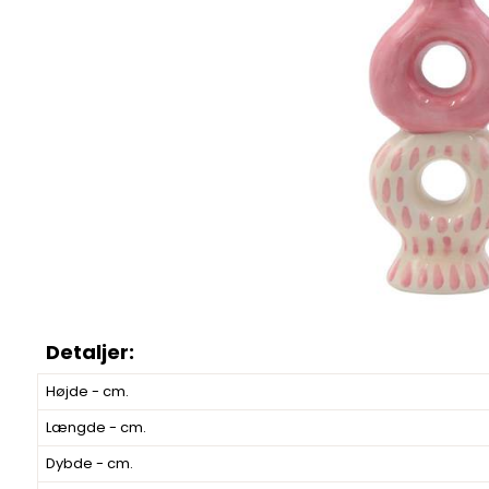
Højde - cm.
Længde - cm.
Dybde - cm.