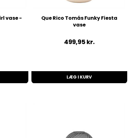
l vase -
Que Rico Tomás Funky Fiesta
vase
499,95
kr.
LÆG I KURV