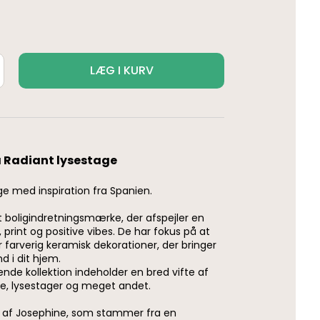
LÆG I KURV
a Radiant lysestage
ge med inspiration fra Spanien.
t boligindretningsmærke, der afspejler en
, print og positive vibes. De har fokus på at
 farverig keramisk dekorationer, der bringer
nd i dit hjem.
ende kollektion indeholder en bred vifte af
pe, lysestager og meget andet.
t af Josephine, som stammer fra en