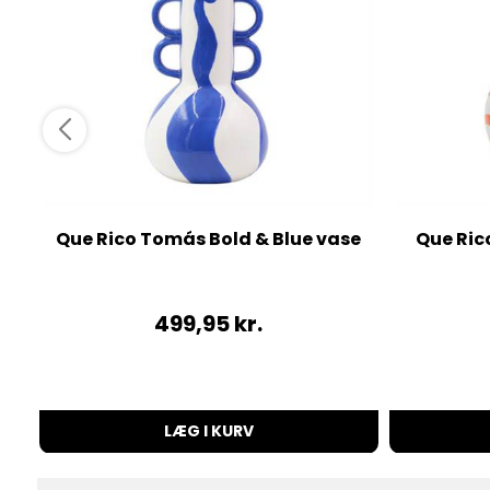
Que Rico Tomás Bold & Blue vase
Que Rico
499,95
kr.
LÆG I KURV