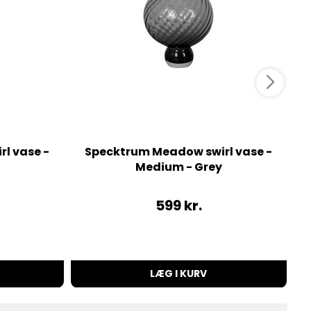
l vase -
Specktrum Meadow swirl vase -
Medium - Grey
599
kr.
LÆG I KURV