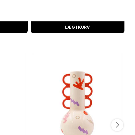
LÆG I KURV