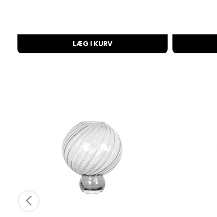
LÆG I KURV