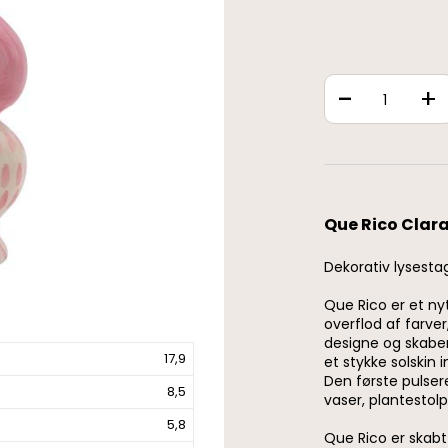
-
+
Que Rico Clar
Dekorativ lysesta
Que Rico er et ny
overflod af farver
designe og skaber
17,9
et stykke solskin i
Den første pulser
8,5
vaser, plantestol
5,8
Que Rico er skab