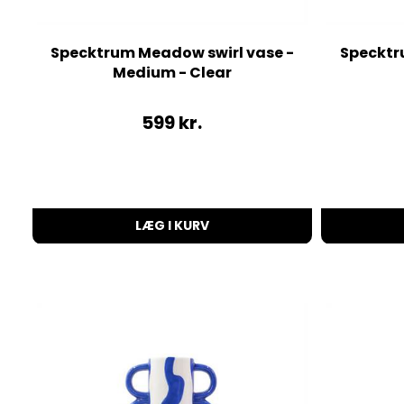
Specktrum Meadow swirl vase -
Specktr
Medium - Clear
599
kr.
LÆG I KURV