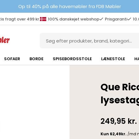
Op til 40% på alle havemøbler fra FDB Møbler
is fragt over 499 kr.
100% danskejet webshop
Prisgaranti
10
SOFAER
BORDE
SPISEBORDSSTOLE
LÆNESTOLE
H
Que Ric
lysesta
249,95
kr.