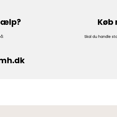
hjælp?
Køb 
å:
Skal du handle sto
cmh.dk