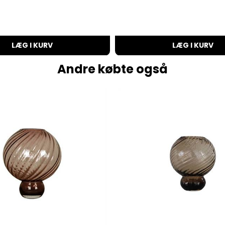
LÆG I KURV
LÆG I KURV
Andre købte også