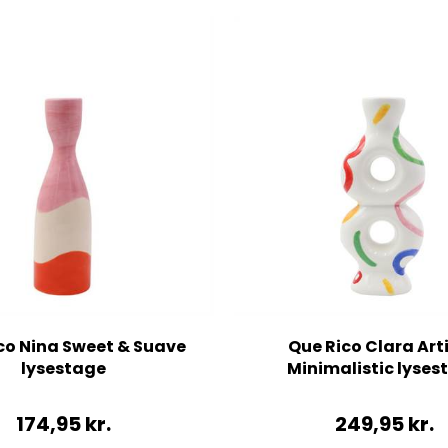
co Nina Sweet & Suave
Que Rico Clara Arti
lysestage
Minimalistic lyses
174,95
kr.
249,95
kr.