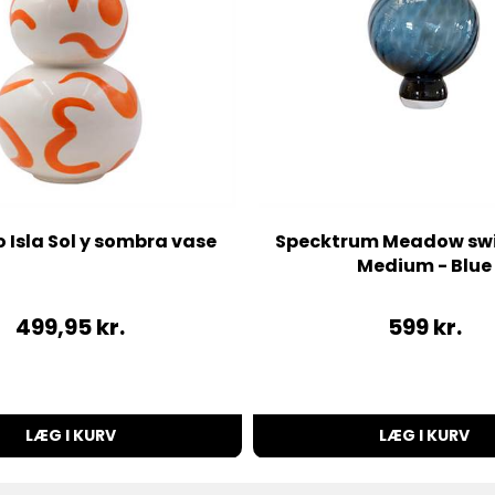
 Isla Sol y sombra vase
Specktrum Meadow swir
Medium - Blue
499,95
kr.
599
kr.
LÆG I KURV
LÆG I KURV