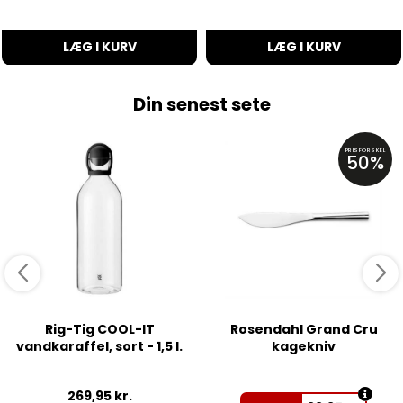
LÆG I KURV
LÆG I KURV
Din senest sete
PRISFORSKEL
50%
Rig-Tig COOL-IT
Rosendahl Grand Cru
vandkaraffel, sort - 1,5 l.
kagekniv
269,95
kr.