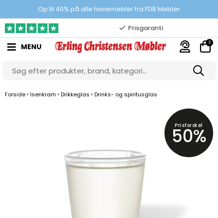
100% danskejet webshop
Op til 40% på alle havemøbler fra FDB Møbler
Prisgaranti
0
MENU
10.000 m2 showroom
Gratis & gode parkeringsforhold
›
›
›
Forside
Isenkram
Drikkeglas
Drinks- og spiritusglas
Prisforskel
50%