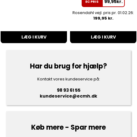
99,95
kr.
EC PRIS
Rosendahl vejl. pris pr. 01.02.26:
199,95 kr.
LÆG I KURV
LÆG I KURV
Har du brug for hjælp?
Kontakt vores kundeservice på:
98 93 61 55
kundeservice@ecmh.dk
Køb mere - Spar mere