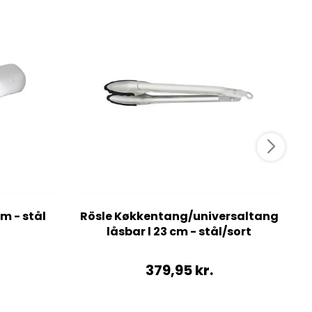
m - stål
Rösle Køkkentang/universaltang
låsbar l 23 cm - stål/sort
379,95
kr.