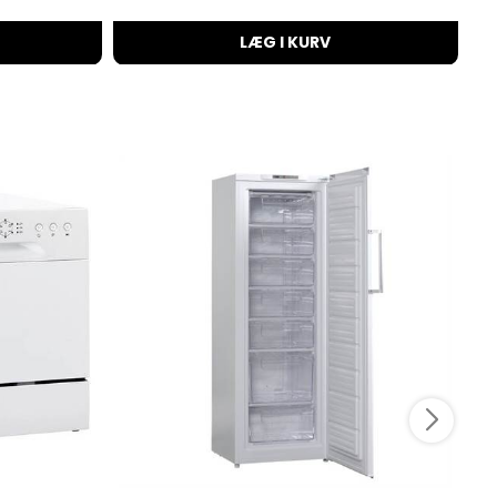
LÆG I KURV