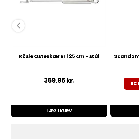
Rösle Osteskærer l 25 cm - stål
Scandome
369,95
kr.
EC 
LÆG I KURV