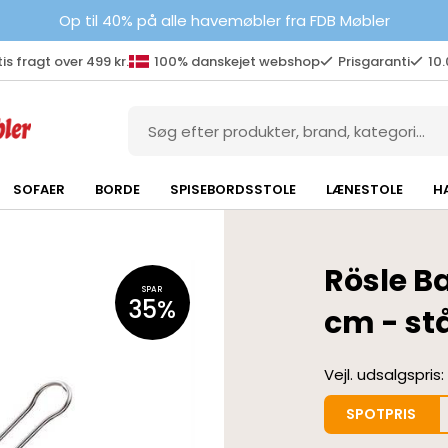
Op til 40% på alle havemøbler fra FDB Møbler
is fragt over 499 kr.
100% danskejet webshop
Prisgaranti
10
SOFAER
BORDE
SPISEBORDSSTOLE
LÆNESTOLE
H
Rösle Ba
SPAR
35%
cm - st
Vejl. udsalgspris:
SPOTPRIS