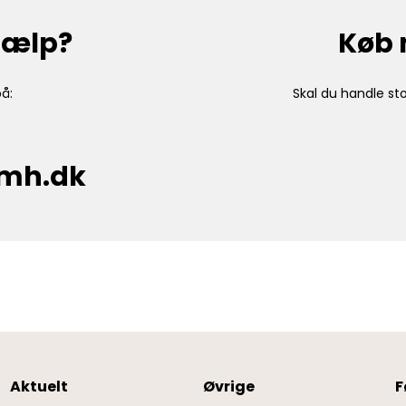
hjælp?
Køb 
å:
Skal du handle sto
cmh.dk
Aktuelt
Øvrige
F