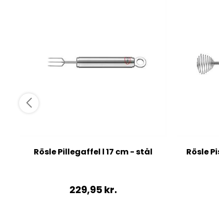
Rösle Pillegaffel l 17 cm - stål
Rösle Pi
229,95
kr.