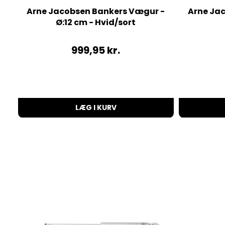
Arne Jacobsen Bankers Vægur -
Arne Ja
Ø:12 cm - Hvid/sort
999,95
kr.
LÆG I KURV