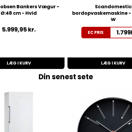
cobsen Bankers Vægur -
Scandomestic
Ø:48 cm - Hvid
bordopvaskemaskine - 
W
5.999,95
kr.
1.799
EC PRIS
LÆG I KURV
LÆG I KURV
Din senest sete