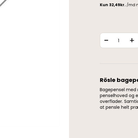
-
+
Rösle bagepen
Bagepensel med n
penselhoved og er 
overflader. Samti
at pensle helt pr