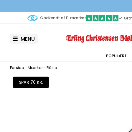
Godkendt af E-mærket
Grat
MENU
›
›
Forside
Mærker
Rösle
SPAR 70 KR.