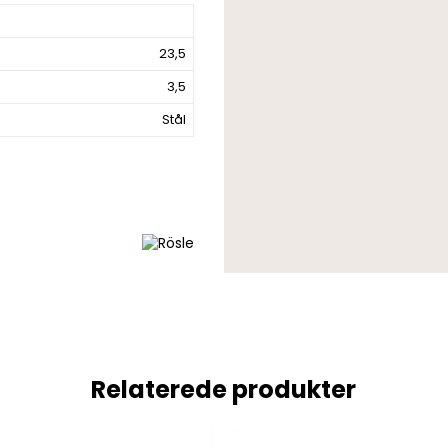
23,5
3,5
Stål
Relaterede produkter