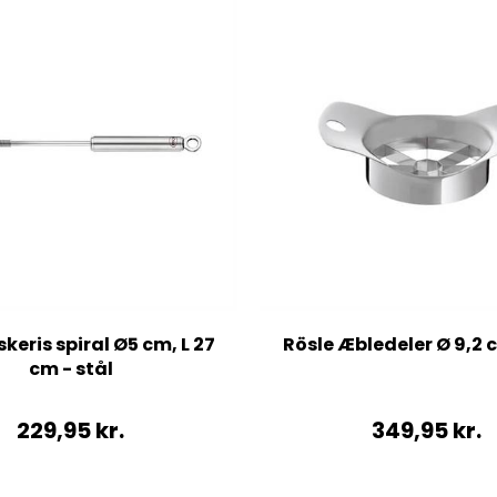
skeris spiral Ø5 cm, L 27
Rösle Æbledeler Ø 9,2 c
cm - stål
229,95
kr.
349,95
kr.