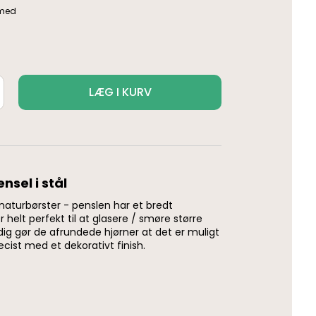
LÆG I KURV
sel i stål
aturbørster - penslen har et bredt
helt perfekt til at glasere / smøre større
dig gør de afrundede hjørner at det er muligt
æcist med et dekorativt finish.