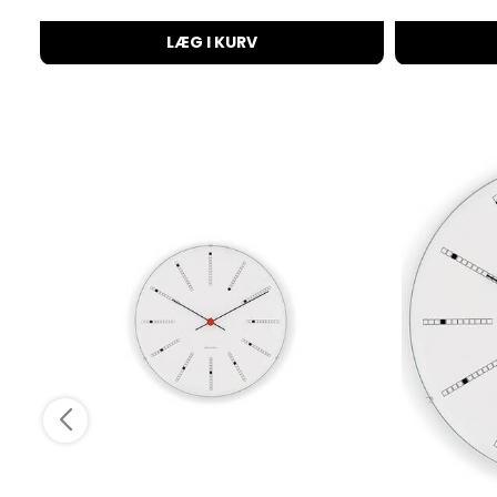
LÆG I KURV