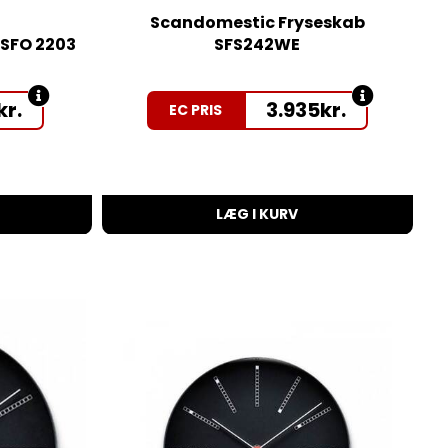
Scandomestic Fryseskab
SFO 2203
SFS242WE
kr.
3.935
kr.
EC PRIS
LÆG I KURV