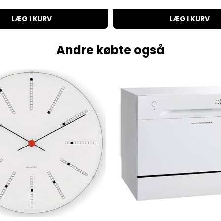
LÆG I KURV
LÆG I KURV
Andre købte også