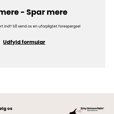
mere - Spar mere
rt ind? Så send os en uforpligtet forespørgsel
Udfyld formular
ølg os