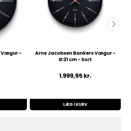
 Vægur -
Arne Jacobsen Bankers Vægur -
Ø:21 cm - Sort
1.999,95
kr.
LÆG I KURV