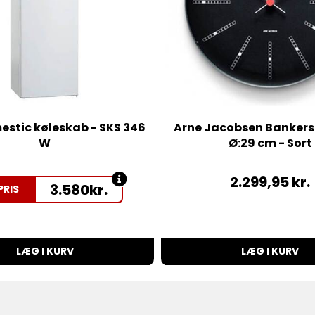
stic køleskab - SKS 346
Arne Jacobsen Bankers
W
Ø:29 cm - Sort
2.299,95
kr.
3.580
kr.
PRIS
LÆG I KURV
LÆG I KURV