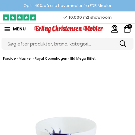
Prisgaranti
Op til 40% på alle havemøbler fra FDB Møbler
10.000 m2 showroom
0
MENU
Gratis & gode parkeringsforhold
›
›
›
Forside
Mærker
Royal Copenhagen
Blå Mega Riflet