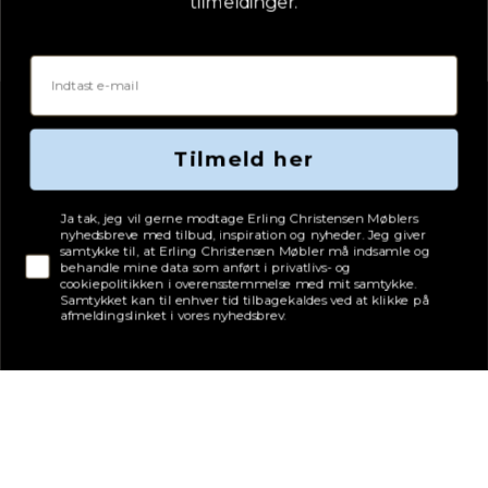
tilmeldinger.
Email
Tilmeld her
Tjekboks samtykke
Ja tak, jeg vil gerne modtage Erling Christensen Møblers
nyhedsbreve med tilbud, inspiration og nyheder. Jeg giver
samtykke til, at Erling Christensen Møbler må indsamle og
behandle mine data som anført i privatlivs- og
cookiepolitikken i overensstemmelse med mit samtykke.
Samtykket kan til enhver tid tilbagekaldes ved at klikke på
afmeldingslinket i vores nyhedsbrev.
Adresse
Erling Christensen Møbler A/S
Hørmestedvej 342
9870 Sindal
CVR: 75082517