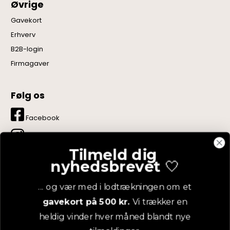
Øvrige
Gavekort
Erhverv
B2B-login
Firmagaver
Følg os
Facebook
Instagram
Tilmeld dig
LinkedIn
nyhedsbrevet
🤍
YouTube
... og vær med i lodtrækningen om et
gavekort på 500 kr.
Vi trækker en
Pinterest
heldig vinder hver måned blandt nye