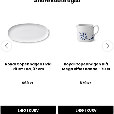
Andre købte også
Royal Copenhagen Hvid
Royal Copenhagen Blå
Riflet Fad, 37 cm
Mega Riflet kande - 70 cl
569
kr.
879
kr.
LÆG I KURV
LÆG I KURV