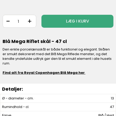
-
+
LÆG I KURV
Blå Mega Riflet skål - 47 cl
Den enkle porcelænsskål er både funktionel og elegant. Skålen
er smukt dekoreret med det Blå Mega Riflede mønster, og det
kendte yndefulde udtryk gør den til et smukt element i alle husets
rum.
Find alt fra Royal Copenhagen Blå Mega her
Ø - diameter - cm.
13
Rumindhold - cl.
47
Farve
Blå / Hvid