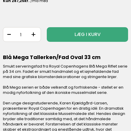
-
+
LÆG I KURV
Blå Mega Tallerken/Fad Oval 33 cm
Smukt serveringsfad fra Royal Copenhagens Blå Mega Riflet serie
på 34 cm. Fadet er smukt handmalet og et iøjnefaldende fad
med sine grafiske blomsterdekorationer og stringente linjer.
Blå Mega serien er både velkendt og forfriskende - stellet er en
modig nyfortolkning af den ikoniske musselmalet serie.
Den unge designstuderende, Karen Kjældgård-Larsen,
præsenterer Royal Copenhagen for en dristig idé: En dramatisk
nyfortolkning af det klassiske Musselmalede stel. Hendes design
bryder alle traditioner samtidig med, at det håndmalede
håndværk er bevaret. Forstørrelsen af det klassiske mønster
skaber et ekstraordinært og enestående udtryk, hvor det