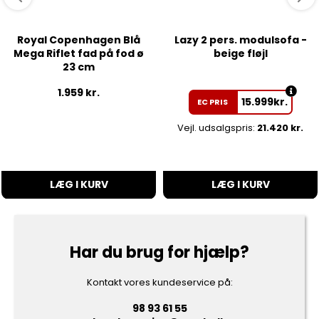
Royal Copenhagen Blå
Lazy 2 pers. modulsofa -
Mega Riflet fad på fod ø
beige fløjl
23 cm
1.959
kr.
15.999
kr.
EC PRIS
Vejl. udsalgspris:
21.420 kr.
LÆG I KURV
LÆG I KURV
Har du brug for hjælp?
Kontakt vores kundeservice på:
98 93 61 55