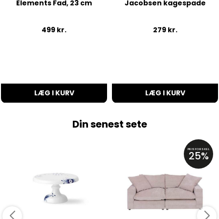
Elements Fad, 23 cm
Jacobsen kagespade
499
kr.
279
kr.
LÆG I KURV
LÆG I KURV
Din senest sete
PRISFORSKEL
25%