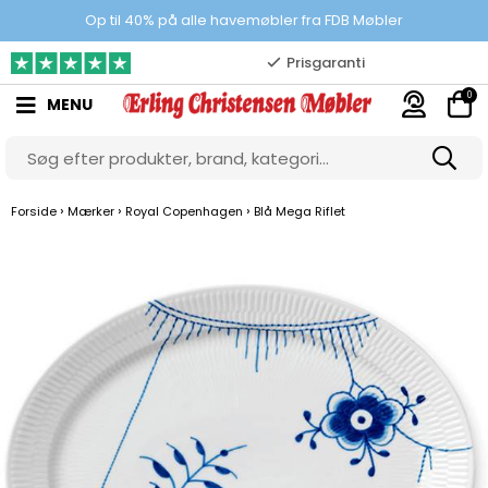
100% danskejet webshop
Op til 40% på alle havemøbler fra FDB Møbler
Prisgaranti
0
MENU
10.000 m2 showroom
Gratis & gode parkeringsforhold
›
›
›
Forside
Mærker
Royal Copenhagen
Blå Mega Riflet