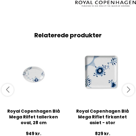
Relaterede produkter
Royal Copenhagen Blå
Royal Copenhagen Blå
Mega Rilfet tallerken
Mega Riflet firkantet
oval, 28 cm
asiet - stor
949
kr.
829
kr.