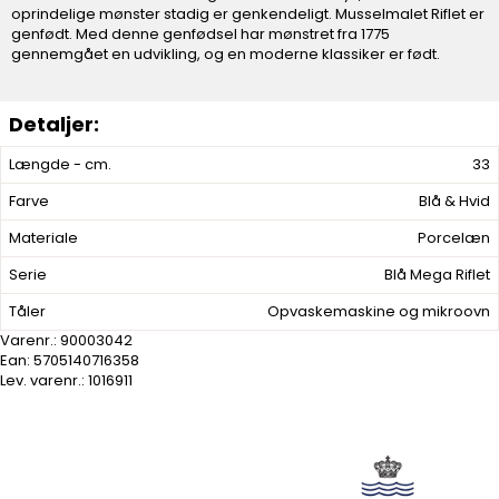
oprindelige mønster stadig er genkendeligt. Musselmalet Riflet er
genfødt. Med denne genfødsel har mønstret fra 1775
gennemgået en udvikling, og en moderne klassiker er født.
Længde - cm.
33
Farve
Blå & Hvid
Materiale
Porcelæn
Serie
Blå Mega Riflet
Tåler
Opvaskemaskine og mikroovn
Varenr.:
90003042
Ean: 5705140716358
Lev. varenr.:
1016911