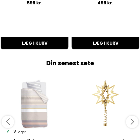
599
kr.
499
kr.
LÆG I KURV
LÆG I KURV
Din senest sete
På lager