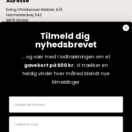
Adresse
Erling Christensen Møbler A/S
Hørmestedvej 342
9870 Sindal
CVR: 75082517
Tilmeld dig
nyhedsbrevet
... og vær med i lodtrækningen om et
gavekort på 500 kr.
Vi trækker en
heldig vinder hver måned blandt nye
tilmeldinger.
Fornavn
Email