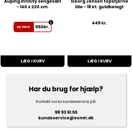
Auping Infinity sengesæt
Georg Jensen topstjerne
- 140 x 220 cm.
lille - 18 kt. guldbelagt
449
kr.
550
kr.
EC PRIS
LÆG I KURV
LÆG I KURV
Har du brug for hjælp?
Kontakt vores kundeservice på:
98 93 61 55
kundeservice@ecmh.dk