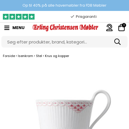
100% danskejet webshop
Op til 40% på alle havemøbler fra FDB Møbler
Prisgaranti
0
MENU
10.000 m2 showroom
Gratis & gode parkeringsforhold
›
›
›
Forside
Isenkram
Stel
Krus og kopper