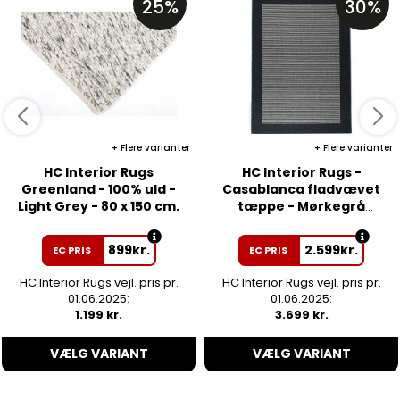
25%
30%
Flere varianter
Flere varianter
HC Interior Rugs
HC Interior Rugs -
Greenland - 100% uld -
Casablanca fladvævet
Light Grey - 80 x 150 cm.
tæppe - Mørkegrå
160x240 cm
899
kr.
2.599
kr.
EC PRIS
EC PRIS
HC Interior Rugs vejl. pris pr.
HC Interior Rugs vejl. pris pr.
01.06.2025:
01.06.2025:
1.199 kr.
3.699 kr.
VÆLG VARIANT
VÆLG VARIANT