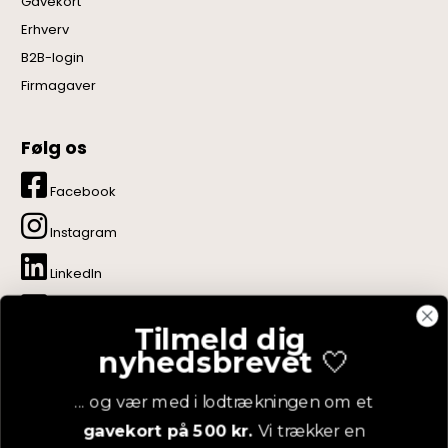
Gavekort
Erhverv
B2B-login
Firmagaver
Følg os
Facebook
Instagram
LinkedIn
YouTube
Tilmeld dig
nyhedsbrevet
🤍
Pinterest
... og vær med i lodtrækningen om et
gavekort på 500 kr.
Vi trækker en