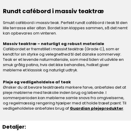
Rundt cafébord i massiv teaktræ
Smukt cafébord i massiv teak. Perfekt rundt cafébord i teak til den
lille terrasse eller altan. Bordet kan klappes sammen, så det nemt
kan opbevares om vinteren.
Massiv teaktræ – naturligt og robust materiale
Cafébordet er fremstillet i massivt teaktræ (Grade C), som er
kendt for sin styrke og velegnethed til det danske sommervejr.
Teak er et levende naturmateriale, som med tiden vil udvikle en
smuk grålig patina, hvis det ikke behandles, hvilket giver
møblerne et klassisk og naturligt udtryk.
Pleje og vedligeholdelse af teak
Ønsker du at bevare teaktræets mørkere farve, anbefales det at
pleje møblerne med teakolie inden brug og løbende. I
sommerperioden kan møblerne samle snavs fra omgivelserne,
og regelmæssig rengøring hjælper med at holde træet pænt. Til
vedligeholdelse anbefales brug af
Guardian plejeprodukter
.