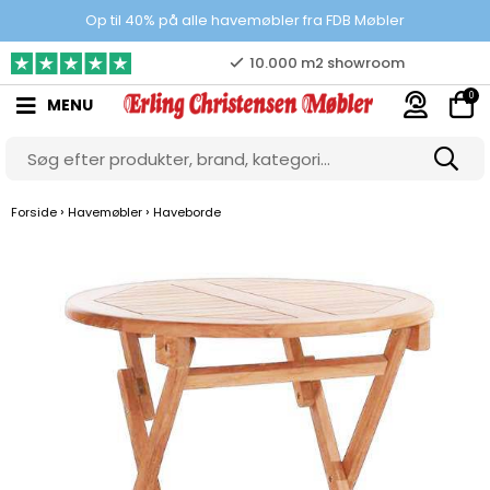
Prisgaranti
Op til 40% på alle havemøbler fra FDB Møbler
10.000 m2 showroom
0
MENU
Gratis & gode parkeringsforhold
›
›
Forside
Havemøbler
Haveborde