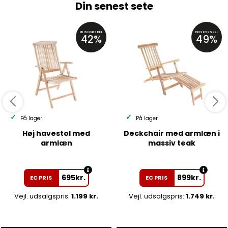
Din senest sete
PRISFORSKEL
PRISFORSKEL
42%
49%
På lager
På lager
Høj havestol med
Deckchair med armlæn i
armlæn
massiv teak
695
kr.
899
kr.
EC PRIS
EC PRIS
Vejl. udsalgspris:
1.199 kr.
Vejl. udsalgspris:
1.749 kr.