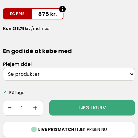
875
kr.
EC PRIS
En god idé at købe med
Plejemiddel
Se produkter
På lager
-
+
LÆG I KURV
LIVE PRISMATCH!
TJEK PRISEN NU