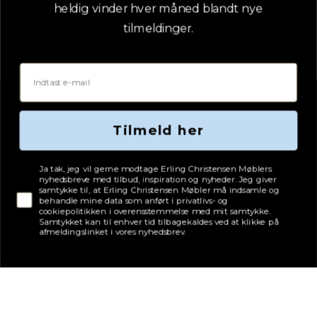
heldig vinder hver måned blandt nye
tilmeldinger.
Email
Tilmeld her
Tjekboks samtykke
Ja tak, jeg vil gerne modtage Erling Christensen Møblers
nyhedsbreve med tilbud, inspiration og nyheder. Jeg giver
Adresse
samtykke til, at Erling Christensen Møbler må indsamle og
behandle mine data som anført i privatlivs- og
Erling Christensen Møbler A/S
cookiepolitikken i overensstemmelse med mit samtykke.
Hørmestedvej 342
Samtykket kan til enhver tid tilbagekaldes ved at klikke på
9870 Sindal
afmeldingslinket i vores nyhedsbrev.
CVR: 75082517