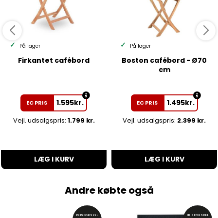
På lager
På lager
Firkantet cafébord
Boston cafébord - Ø70
cm
1.595
kr.
1.495
kr.
EC PRIS
EC PRIS
Vejl. udsalgspris:
1.799 kr.
Vejl. udsalgspris:
2.399 kr.
LÆG I KURV
LÆG I KURV
Andre købte også
PRISFORSKEL
PRISFORSKEL