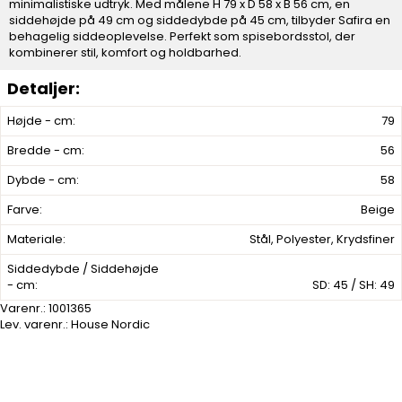
minimalistiske udtryk. Med målene H 79 x D 58 x B 56 cm, en
siddehøjde på 49 cm og siddedybde på 45 cm, tilbyder Safira en
behagelig siddeoplevelse. Perfekt som spisebordsstol, der
kombinerer stil, komfort og holdbarhed.
Højde - cm:
79
Bredde - cm:
56
Dybde - cm:
58
Farve:
Beige
Materiale:
Stål, Polyester, Krydsfiner
Siddedybde / Siddehøjde
- cm:
SD: 45 / SH: 49
Varenr.:
1001365
Lev. varenr.:
House Nordic