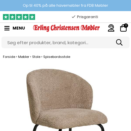
100% danskejet webshop
Op til 40% på alle havemøbler fra FDB Møbler
Prisgaranti
0
MENU
10.000 m2 showroom
Gratis & gode parkeringsforhold
›
›
›
Forside
Møbler
Stole
Spisebordsstole