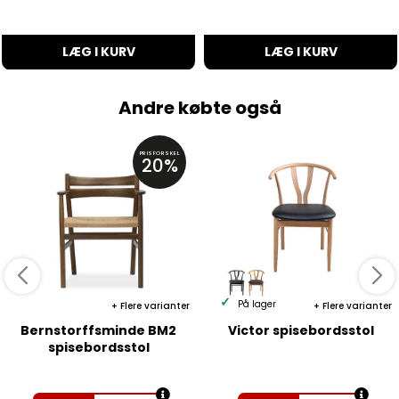
LÆG I KURV
LÆG I KURV
Andre købte også
PRISFORSKEL
20%
På lager
Flere varianter
Flere varianter
Bernstorffsminde BM2
Victor spisebordsstol
spisebordsstol