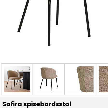
Safira spisebordsstol