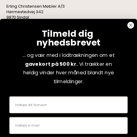
Erling Christensen Møbler A/S
Hørmestedvej 342
9870 Sindal
CVR: 75082517
Tilmeld dig
nyhedsbrevet
... og vær med i lodtrækningen om et
gavekort på 500 kr.
Vi trækker en
heldig vinder hver måned blandt nye
tilmeldinger.
Fornavn
Email