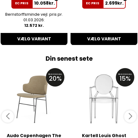
10.058
kr.
2.699
kr.
EC PRIS
EC PRIS
Bernstorffsminde vejl. pris pr.
01.03.2026:
12.572 kr.
VÆLG VARIANT
VÆLG VARIANT
Din senest sete
PRISFORSKEL
PRISFORSKEL
20%
15%
Audo Copenhagen The
Kartell Louis Ghost