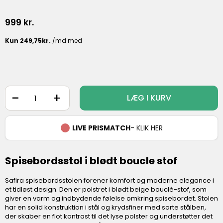
999
kr.
-
+
LÆG I KURV
LIVE PRISMATCH
- KLIK HER
Spisebordsstol i blødt boucle stof
Safira spisebordsstolen forener komfort og moderne elegance i
et tidløst design. Den er polstret i blødt beige bouclé-stof, som
giver en varm og indbydende følelse omkring spisebordet. Stolen
har en solid konstruktion i stål og krydsfiner med sorte stålben,
der skaber en flot kontrast til det lyse polster og understøtter det