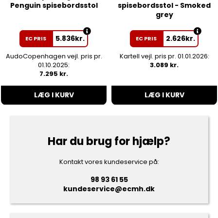
Penguin spisebordsstol
spisebordsstol - Smoked
grey
5.836
kr.
2.626
kr.
EC PRIS
EC PRIS
AudoCopenhagen vejl. pris pr.
Kartell vejl. pris pr. 01.01.2026:
01.10.2025:
3.089 kr.
7.295 kr.
LÆG I KURV
LÆG I KURV
Har du brug for hjælp?
Kontakt vores kundeservice på:
98 93 61 55
kundeservice@ecmh.dk