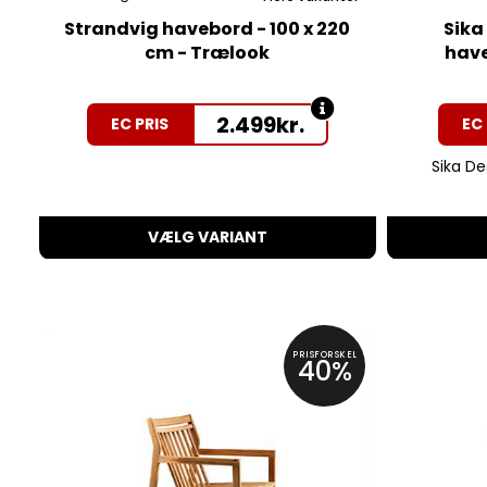
Strandvig havebord - 100 x 220
Sika
cm - Trælook
have
2.499
kr.
EC PRIS
EC 
Sika Des
VÆLG VARIANT
PRISFORSKEL
40%