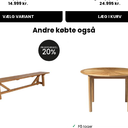
14.999 kr.
24.995 kr.
VÆLG VARIANT
LÆG I KURV
Andre købte også
PRISFORSKEL
20%
På lager