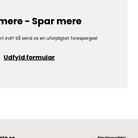
mere - Spar mere
rt ind? Så send os en uforpligtet forespørgsel
Udfyld formular
ølg os