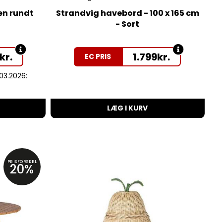
en rundt
Strandvig havebord - 100 x 165 cm
- Sort
kr.
1.799
kr.
EC PRIS
.03.2026:
LÆG I KURV
PRISFORSKEL
20%