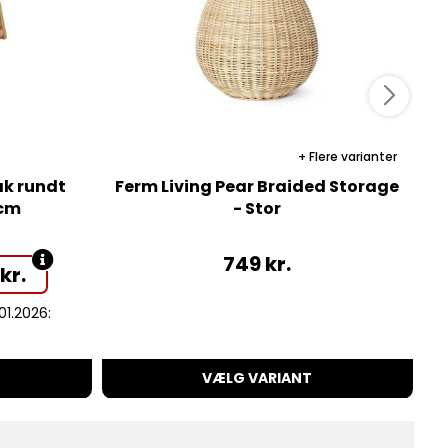
Flere varianter
ak rundt
Ferm Living Pear Braided Storage
 cm
- Stor
749
kr.
2
kr.
.01.2026:
VÆLG VARIANT