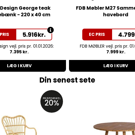
 Design George teak
FDB Møbler M27 Samm
bænk - 220 x 40 cm
havebord
5.916
kr.
4.799
PRIS
EC PRIS
ign vejl. pris pr. 01.01.2026:
FDB MØBLER vejl. pris pr. 01
7.395 kr.
7.999 kr.
LÆG I KURV
LÆG I KURV
Din senest sete
PRISFORSKEL
20%