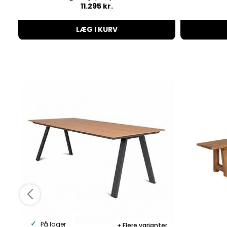
11.295 kr.
LÆG I KURV
På lager
Flere varianter