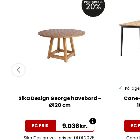
PRISFORSKEL
20%
På lage
Sika Design George havebord -
Cane-
Ø120 cm
1
9.036
kr.
EC PRIS
EC 
Sika Design vejl. pris pr. 01.01.2026:
Cane Li