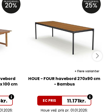
PRISFORSKEL
PRISFORSKEL
20%
25%
Flere varianter
avebord
HOUE - FOUR havebord 270x90 cm
x 100 cm
- Bambus
6
kr.
11.171
kr.
EC PRIS
.01.2026:
Houe vejl. pris pr. 01.01.2026: