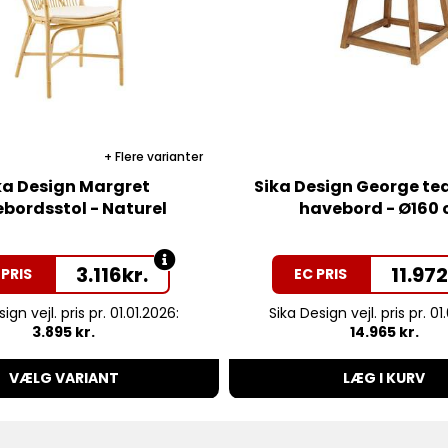
Flere varianter
ka Design Margret
Sika Design George te
ebordsstol - Naturel
havebord - Ø160
3.116
kr.
11.97
 PRIS
EC PRIS
ign vejl. pris pr. 01.01.2026:
Sika Design vejl. pris pr. 01
3.895 kr.
14.965 kr.
VÆLG VARIANT
LÆG I KURV