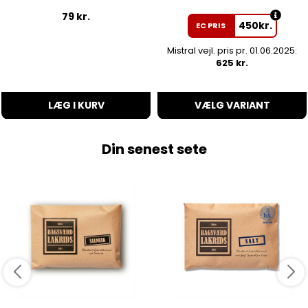
79
kr.
450
kr.
EC PRIS
Mistral vejl. pris pr. 01.06.2025:
625 kr.
LÆG I KURV
VÆLG VARIANT
Din senest sete