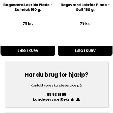
Bagsværd Lakrids Plade -
Bagsværd Lakrids Plade -
Salmiak 160 g.
Salt 160 g.
79
kr.
79
kr.
LÆG I KURV
LÆG I KURV
Har du brug for hjælp?
Kontakt vores kundeservice på:
98 93 61 55
kundeservice@ecmh.dk