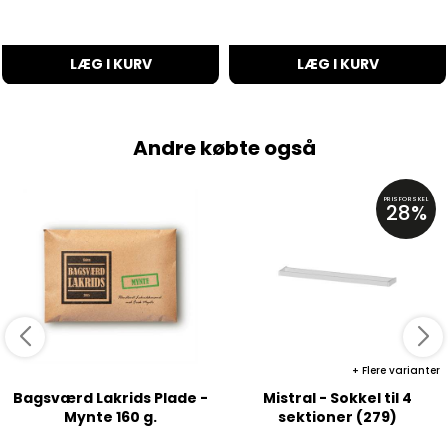
LÆG I KURV
LÆG I KURV
Andre købte også
PRISFORSKEL
28%
Flere varianter
Bagsværd Lakrids Plade -
Mistral - Sokkel til 4
Mynte 160 g.
sektioner (279)