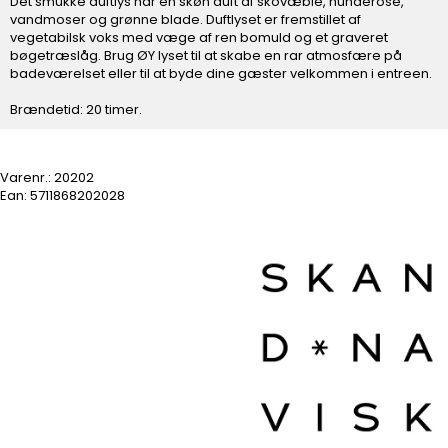
Det smukke duftlys har en skøn duft af skovæble, hunderose,
vandmoser og grønne blade. Duftlyset er fremstillet af
vegetabilsk voks med væge af ren bomuld og et graveret
bøgetræslåg. Brug ØY lyset til at skabe en rar atmosfære på
badeværelset eller til at byde dine gæster velkommen i entreen.
Brændetid: 20 timer.
Varenr.:
20202
Ean: 5711868202028