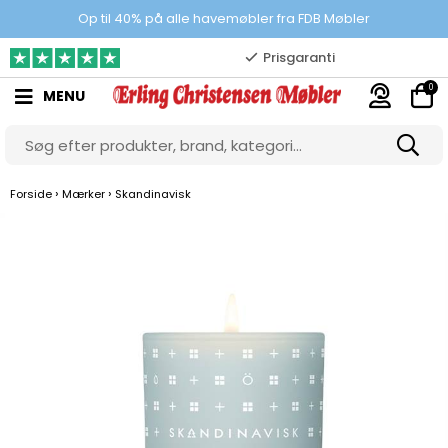
100% danskejet webshop
Op til 40% på alle havemøbler fra FDB Møbler
Prisgaranti
0
MENU
10.000 m2 showroom
Gratis & gode parkeringsforhold
›
›
Forside
Mærker
Skandinavisk