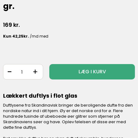
gr.
169
kr.
-
+
LÆG I KURV
Lækkert duftlys i flot glas
Duftlysene fra Skandinavisk bringer de beroligende dufte fra den
nordiske natur ind i dit hjem. Øy er det norske ord for ø. Flere
hundrede tusinde af ubeboede øer glitrer som stjerner på
Skandinaviens søer og have. Oplev følelsen af disse øer med
dette fine duftlys.