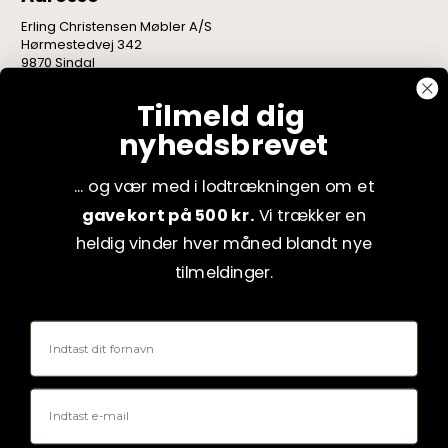
Erling Christensen Møbler A/S
Hørmestedvej 342
9870 Sindal
CVR: 75082517
Tilmeld dig
nyhedsbrevet
... og vær med i lodtrækningen om et
gavekort på 500 kr.
Vi trækker en
heldig vinder hver måned blandt nye
tilmeldinger.
Fornavn
Email