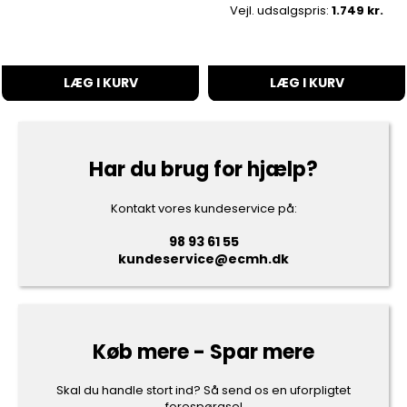
Vejl. udsalgspris:
1.749 kr.
LÆG I KURV
LÆG I KURV
Har du brug for hjælp?
Kontakt vores kundeservice på:
98 93 61 55
kundeservice@ecmh.dk
Køb mere - Spar mere
Skal du handle stort ind? Så send os en uforpligtet
forespørgsel