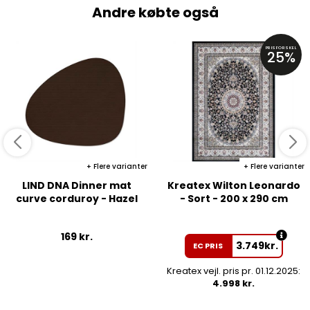
Andre købte også
PRISFORSKEL
25%
Flere varianter
Flere varianter
LIND DNA Dinner mat
Kreatex Wilton Leonardo
curve corduroy - Hazel
- Sort - 200 x 290 cm
169
kr.
3.749
kr.
EC PRIS
Kreatex vejl. pris pr. 01.12.2025:
4.998 kr.