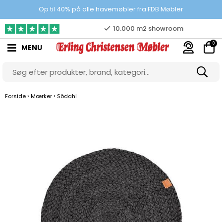
Prisgaranti
Op til 40% på alle havemøbler fra FDB Møbler
10.000 m2 showroom
0
MENU
Gratis & gode parkeringsforhold
›
›
Forside
Mærker
Södahl