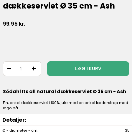
dækkeserviet Ø 35 cm - Ash
99,95
kr.
-
+
LÆG I KURV
Södahl Its all natural dækkeserviet Ø 35 cm - Ash
Fin, enkel dækkeserviet i 100% jute med en enkel læderstrop med
logo på.
Ø - diameter - cm.
35