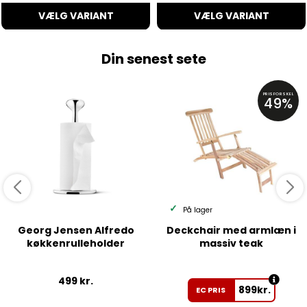
VÆLG VARIANT
VÆLG VARIANT
Din senest sete
PRISFORSKEL
49%
På lager
Georg Jensen Alfredo
Deckchair med armlæn i
køkkenrulleholder
massiv teak
499
kr.
899
kr.
EC PRIS