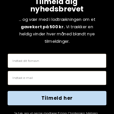
Tilmeld dig
nyhedsbrevet
... og vær med i lodtrækningen om et
gavekort på 500 kr.
Vi trækker en
heldig vinder hver måned blandt nye
tilmeldinger.
Fornavn
Email
Tilmeld her
Tjekboks samtykke
Ja tak, jeg vil gerne modtage Erling Christensen Møblers