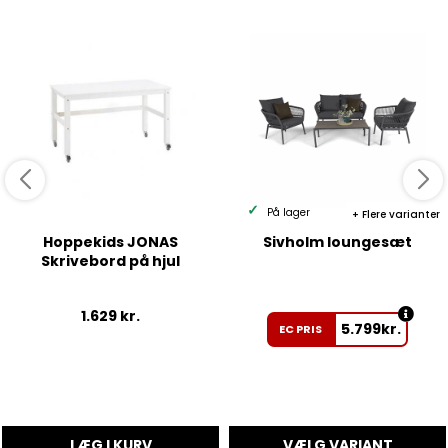
På lager
Flere varianter
Hoppekids JONAS
Sivholm loungesæt
Skrivebord på hjul
1.629
kr.
5.799
kr.
EC PRIS
LÆG I KURV
VÆLG VARIANT