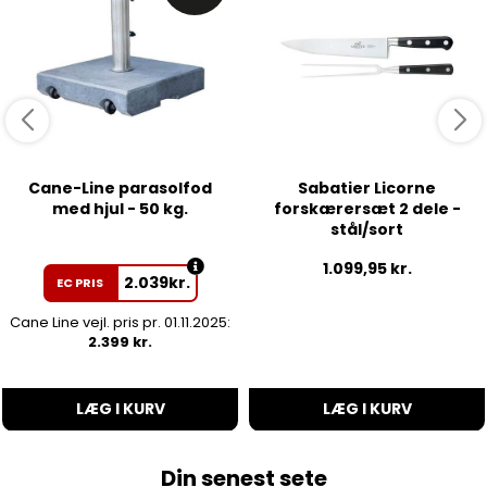
Cane-Line parasolfod
Sabatier Licorne
med hjul - 50 kg.
forskærersæt 2 dele -
stål/sort
1.099,95
kr.
2.039
kr.
EC PRIS
Cane Line vejl. pris pr. 01.11.2025:
2.399 kr.
LÆG I KURV
LÆG I KURV
Din senest sete