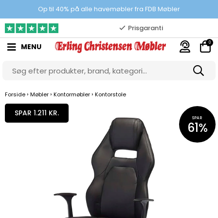
100% danskejet webshop
Op til 40% på alle havemøbler fra FDB Møbler
Prisgaranti
0
MENU
10.000 m2 showroom
Gratis & gode parkeringsforhold
›
›
›
Forside
Møbler
Kontormøbler
Kontorstole
SPAR 1.211 KR.
SPAR
61%