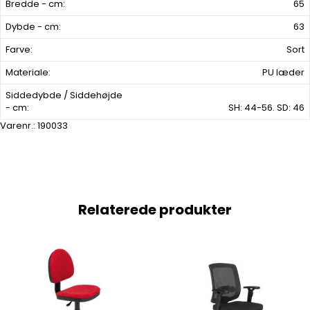
Bredde - cm:
65
Dybde - cm:
63
Farve:
Sort
Materiale:
PU læder
Siddedybde / Siddehøjde
- cm:
SH: 44-56. SD: 46
Varenr.:
190033
Relaterede produkter