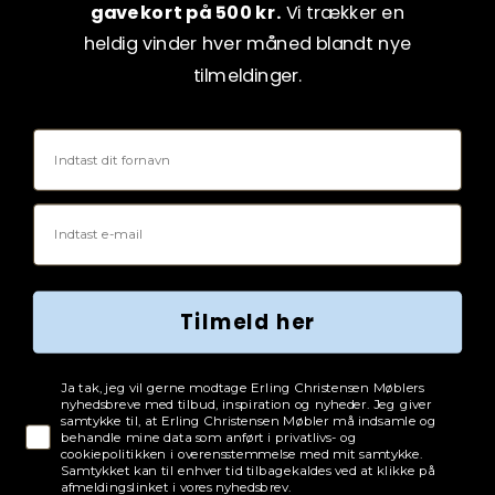
gavekort på 500 kr.
Vi trækker en
heldig vinder hver måned blandt nye
tilmeldinger.
Fornavn
Email
Tilmeld her
Tjekboks samtykke
Ja tak, jeg vil gerne modtage Erling Christensen Møblers
nyhedsbreve med tilbud, inspiration og nyheder. Jeg giver
samtykke til, at Erling Christensen Møbler må indsamle og
behandle mine data som anført i privatlivs- og
cookiepolitikken i overensstemmelse med mit samtykke.
Samtykket kan til enhver tid tilbagekaldes ved at klikke på
afmeldingslinket i vores nyhedsbrev.