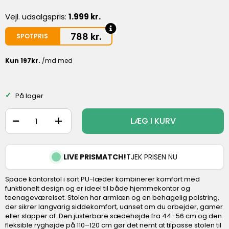
Vejl. udsalgspris:
1.999 kr.
788
kr.
SPOTPRIS
På lager
-
+
LÆG I KURV
LIVE PRISMATCH!
TJEK PRISEN NU
Space kontorstol i sort PU-læder kombinerer komfort med
funktionelt design og er ideel til både hjemmekontor og
teenageværelset. Stolen har armlæn og en behagelig polstring,
der sikrer langvarig siddekomfort, uanset om du arbejder, gamer
eller slapper af. Den justerbare sædehøjde fra 44–56 cm og den
fleksible ryghøjde på 110–120 cm gør det nemt at tilpasse stolen til