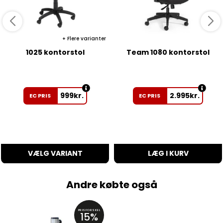
Flere varianter
1025 kontorstol
Team 1080 kontorstol
999
kr.
2.995
kr.
EC PRIS
EC PRIS
VÆLG VARIANT
LÆG I KURV
Andre købte også
PRISFORSKEL
15%