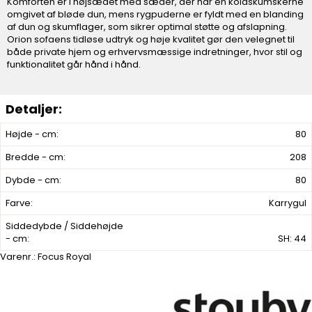
Komforten er i højsædet med sæder, der har en koldskumskerne
omgivet af bløde dun, mens rygpuderne er fyldt med en blanding
af dun og skumflager, som sikrer optimal støtte og afslapning.
Orion sofaens tidløse udtryk og høje kvalitet gør den velegnet til
både private hjem og erhvervsmæssige indretninger, hvor stil og
funktionalitet går hånd i hånd.
Højde - cm:
80
Bredde - cm:
208
Dybde - cm:
80
Farve:
Karrygul
Siddedybde / Siddehøjde
- cm:
SH: 44
Varenr.:
Focus Royal