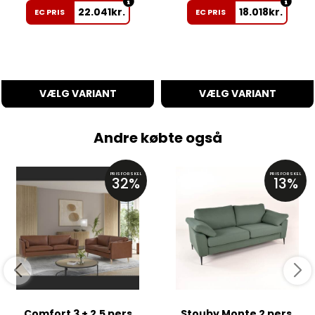
22.041
kr.
18.018
kr.
EC PRIS
EC PRIS
VÆLG VARIANT
VÆLG VARIANT
Andre købte også
PRISFORSKEL
PRISFORSKEL
32%
13%
Comfort 3 + 2,5 pers
Stouby Monte 2 pers.