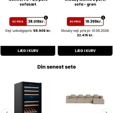
sofasæt
sofa - grøn
38.015
kr.
19.399
kr.
EC PRIS
EC PRIS
Vejl. udsalgspris:
55.905 kr.
Stouby vejl. pris pr. 01.06.2026:
22.415 kr.
LÆG I KURV
LÆG I KURV
Din senest sete