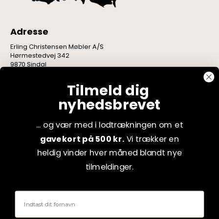
Adresse
Erling Christensen Møbler A/S
Hørmestedvej 342
9870 Sindal
CVR: 75082517
Tilmeld dig
nyhedsbrevet
... og vær med i lodtrækningen om et
gavekort på 500 kr.
Vi trækker en
heldig vinder hver måned blandt nye
tilmeldinger.
Fornavn