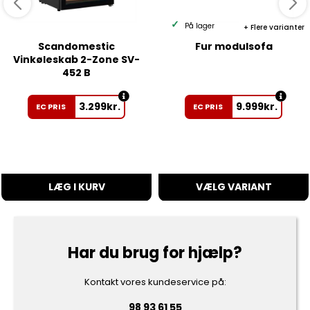
På lager
Flere varianter
Scandomestic
Fur modulsofa
Vinkøleskab 2-Zone SV-
452 B
3.299
kr.
9.999
kr.
EC PRIS
EC PRIS
LÆG I KURV
VÆLG VARIANT
Har du brug for hjælp?
Kontakt vores kundeservice på:
98 93 61 55