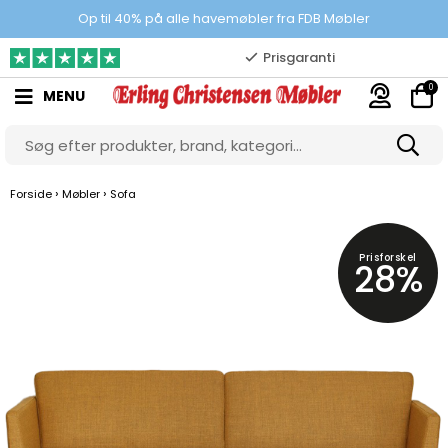
100% danskejet webshop
Op til 40% på alle havemøbler fra FDB Møbler
Prisgaranti
0
MENU
10.000 m2 showroom
Gratis & gode parkeringsforhold
›
›
Forside
Møbler
Sofa
Prisforskel
28%