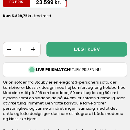
23.599
kr.
EC PRIS
-
+
LÆG I KURV
LIVE PRISMATCH!
TJEK PRISEN NU
Orion sofaen fra Stouby er en elegant 3-personers sofa, der
kombinerer klassisk design med høj komfort og lang holdbarhed.
Med sine mål på 208 cm i bredden, 80 cm i højden og 80 cm i
dybden samt en siddehøjde på 44 cm, er sofaen rummelig uden
at virke tung i rummet. Den flotte karrygule farve tilfører
personlighed og varme til indretningen, samtidig med at det
enkle og lette design gør den nem at integrere i både moderne
og klassiske hjem.