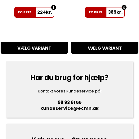
Grege
224
kr.
389
kr.
EC PRIS
EC PRIS
VÆLG VARIANT
VÆLG VARIANT
Har du brug for hjælp?
Kontakt vores kundeservice på:
98 93 61 55
kundeservice@ecmh.dk