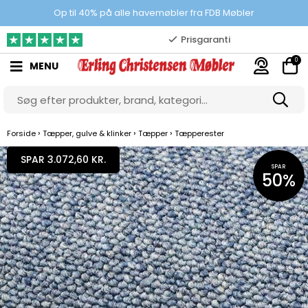
100% danskejet webshop
Op til 40% på alle havemøbler fra FDB Møbler
Prisgaranti
0
MENU
10.000 m2 showroom
Gratis & gode parkeringsforhold
›
›
›
Forside
Tæpper, gulve & klinker
Tæpper
Tæpperester
SPAR 3.072,60 KR.
SPAR
50%