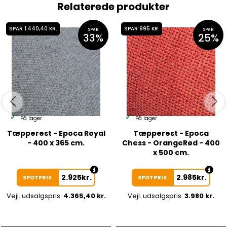
Relaterede produkter
SPAR 1.440,40 KR.
SPAR 995 KR.
SPAR
SPAR
33%
25%
På lager
På lager
Tæpperest - Epoca Royal
Tæpperest - Epoca
- 400 x 365 cm.
Chess - OrangeRød - 400
x 500 cm.
2.925
kr.
2.985
kr.
SPOTPRIS
SPOTPRIS
Vejl. udsalgspris:
4.365,40 kr.
Vejl. udsalgspris:
3.980 kr.