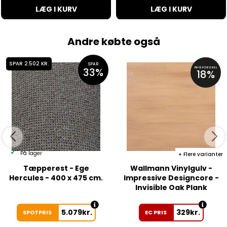
LÆG I KURV
LÆG I KURV
Andre købte også
SPAR 2.502 KR.
SPAR
PRISFORSKEL
33%
18%
På lager
Flere varianter
Tæpperest - Ege
Wallmann Vinylgulv -
Hercules - 400 x 475 cm.
Impressive Designcore -
Invisible Oak Plank
5.079
kr.
329
kr.
SPOTPRIS
EC PRIS