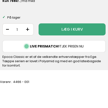
På lager
-
+
LÆG I KURV
LIVE PRISMATCH!
TJEK PRISEN NU
Epoca Classic er et af de velkendte erhvervstæpper fra Ege.
Tæppe serien er lavet i Polyamid og med en god latexbagside
for komfort.
Varenr.:
4466 - 001