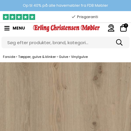
100% danskejet webshop
Op til 40% på alle havemøbler fra FDB Møbler
Prisgaranti
0
MENU
10.000 m2 showroom
Gratis & gode parkeringsforhold
›
›
›
Forside
Tæpper, gulve & klinker
Gulve
Vinylgulve