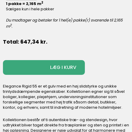
2
1 pakke = 2,165 m
Sælges kun i hele pakker
Du modtager og betaler for
1
hel(e) pakke(r) svarende til
2,165
2
m
.
Total:
647,34
kr.
-
+
LÆG I KURV
Elegance Rigid 55 er et gulv med en høj slidstyrke og unikke
trinlydsdæmpende egenskaber. Kollektionen egner sig til såvel
boliger, kollegier, plejehjem, undervisningsinstitutioner som
forskellige segmenter med høj trafik såsom detail, butikker,
kontor, og erhverv, samt til indretning af moderne hotelmiljøer.
Kollektionen består af ti autentiske træ- og stendesign, hvor
udtrykket bliver taget direkte fra træplanker og sten og printet i en
høj opløsning. Designene er nøje udvalgt for at harmonere med