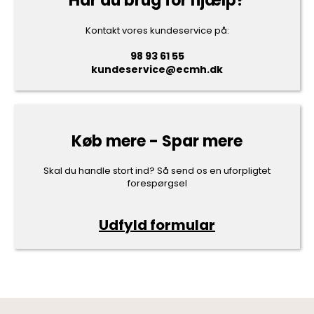
Har du brug for hjælp?
Kontakt vores kundeservice på:
98 93 61 55
kundeservice@ecmh.dk
Køb mere - Spar mere
Skal du handle stort ind? Så send os en uforpligtet
forespørgsel
Udfyld formular