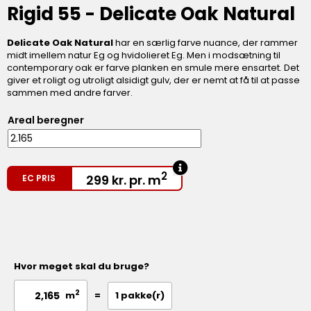
Rigid 55 - Delicate Oak Natural
Delicate Oak Natural
har en særlig farve nuance, der rammer
midt imellem natur Eg og hvidolieret Eg. Men i modsætning til
contemporary oak er farve planken en smule mere ensartet. Det
giver et roligt og utroligt alsidigt gulv, der er nemt at få til at passe
sammen med andre farver.
Areal beregner
2
299
kr.
pr. m
EC PRIS
Hvor meget skal du bruge?
2
=
1
pakke(r)
m