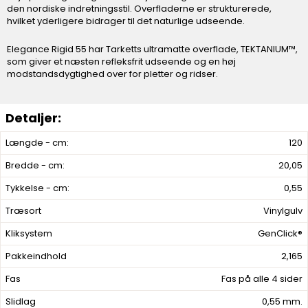
den nordiske indretningsstil. Overfladerne er strukturerede,
hvilket yderligere bidrager til det naturlige udseende.
Elegance Rigid 55 har Tarketts ultramatte overflade, TEKTANIUM™,
som giver et næsten refleksfrit udseende og en høj
modstandsdygtighed over for pletter og ridser.
Længde - cm:
120
Bredde - cm:
20,05
Tykkelse - cm:
0,55
Træsort
Vinylgulv
Kliksystem
GenClick®
Pakkeindhold
2,165
Fas
Fas på alle 4 sider
Slidlag
0,55 mm.