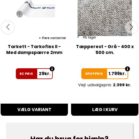
På lager
Flere varianter
Tarkett - Tarkoflex II -
Tæpperest - Grå - 400 x
Med dampspærre 2mm
500 cm.
29
kr.
1.799
kr.
EC PRIS
SPOTPRIS
Vejl. udsalgspris:
2.399 kr.
VÆLG VARIANT
LÆG I KURV