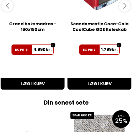
Grand boksmadras -
Scandomestic Coca-Cola
160x190cm
CoolCube GDE Køleskab
4.990
kr.
1.799
kr.
EC PRIS
EC PRIS
LÆG I KURV
LÆG I KURV
Din senest sete
SPAR 600 KR.
SPAR
25%