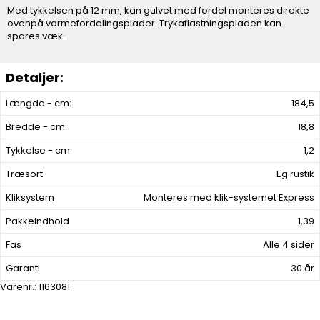
Med tykkelsen på 12 mm, kan gulvet med fordel monteres direkte
ovenpå varmefordelingsplader. Trykaflastningspladen kan
spares væk.
Længde - cm:
184,5
Bredde - cm:
18,8
Tykkelse - cm:
1,2
Træsort
Eg rustik
Kliksystem
Monteres med klik-systemet Express
Pakkeindhold
1,39
Fas
Alle 4 sider
Garanti
30 år
Varenr.:
1163081