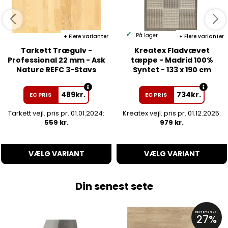
På lager
Flere varianter
Flere varianter
Tarkett Trægulv -
Kreatex Fladvævet
Professional 22 mm - Ask
tæppe - Madrid 100%
Nature REFC 3-Stavs
Syntet - 133 x 190 cm
Parket - Matlak
489
kr.
734
kr.
EC PRIS
EC PRIS
Tarkett vejl. pris pr. 01.01.2024:
Kreatex vejl. pris pr. 01.12.2025:
559 kr.
979 kr.
VÆLG VARIANT
VÆLG VARIANT
Din senest sete
PRISFORSKEL
27%