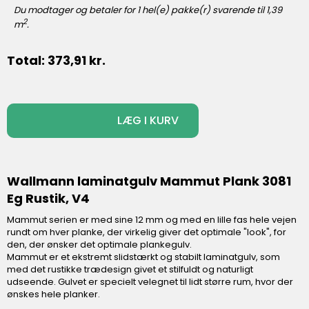
Du modtager og betaler for
1
hel(e) pakke(r) svarende til
1,39
2
m
.
Total:
373,91
kr.
-
+
LÆG I KURV
Wallmann laminatgulv Mammut Plank 3081
Eg Rustik, V4
Mammut serien er med sine 12 mm og med en lille fas hele vejen
rundt om hver planke, der virkelig giver det optimale "look", for
den, der ønsker det optimale plankegulv.
Mammut er et ekstremt slidstærkt og stabilt laminatgulv, som
med det rustikke trædesign givet et stilfuldt og naturligt
udseende. Gulvet er specielt velegnet til lidt større rum, hvor der
ønskes hele planker.