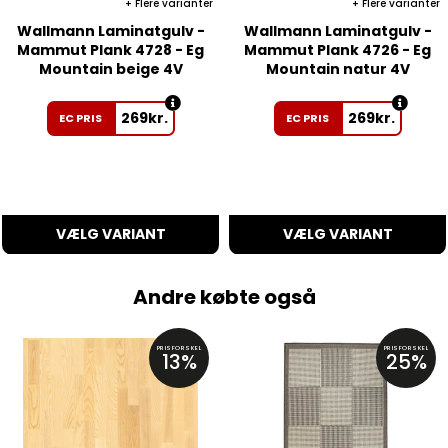
Flere varianter
Flere varianter
Wallmann Laminatgulv -
Wallmann Laminatgulv -
Mammut Plank 4728 - Eg
Mammut Plank 4726 - Eg
Mountain beige 4V
Mountain natur 4V
269
kr.
269
kr.
EC PRIS
EC PRIS
VÆLG VARIANT
VÆLG VARIANT
Andre købte også
PRISFORSKEL
PRISFORSKEL
13%
25%