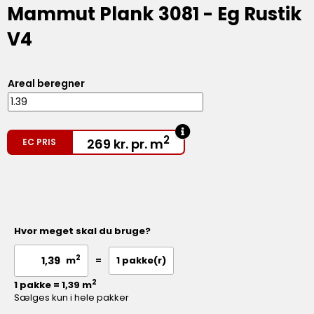
Mammut Plank 3081 - Eg Rustik
V4
Areal beregner
2
269
kr.
pr. m
EC PRIS
Hvor meget skal du bruge?
2
=
1
pakke(r)
m
2
1 pakke = 1,39 m
Sælges kun i hele pakker