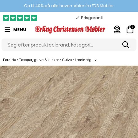
100% danskejet webshop
Op til 40% på alle havemøbler fra FDB Møbler
Prisgaranti
0
MENU
10.000 m2 showroom
Gratis & gode parkeringsforhold
›
›
›
Forside
Tæpper, gulve & klinker
Gulve
Laminatgulv