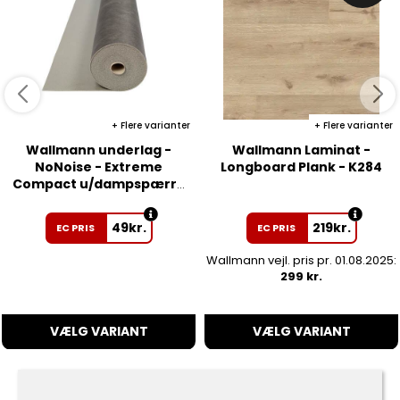
Flere varianter
Flere varianter
Wallmann underlag -
Wallmann Laminat -
NoNoise - Extreme
Longboard Plank - K284
Compact u/dampspærre
- 2 mm
49
kr.
219
kr.
EC PRIS
EC PRIS
Wallmann vejl. pris pr. 01.08.2025:
299 kr.
VÆLG VARIANT
VÆLG VARIANT