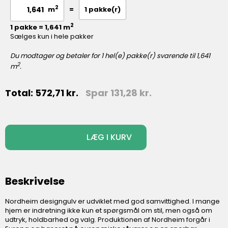
2
=
1
pakke(r)
m
2
1 pakke = 1,641 m
Sælges kun i hele pakker
Du modtager og betaler for
1
hel(e) pakke(r) svarende til
1,641
2
m
.
Total:
572,71
kr.
Spar
131,28
kr.
-
+
LÆG I KURV
Beskrivelse
Nordheim designgulv er udviklet med god samvittighed. I mange
hjem er indretning ikke kun et spørgsmål om stil, men også om
udtryk, holdbarhed og valg. Produktionen af Nordheim forgår i