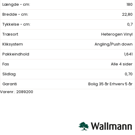
Længde - cm:
180
Bredde - cm:
22,80
Tykkelse - cm:
0,7
Træsort
Heterogen Vinyl
Kliksystem
Angling/Push down
Pakkeindhold
1,641
Fas
Alle 4 sider
Slidlag
0,70
Garanti
Bolig 35 år Erhverv 5 år
Varenr.:
2089200