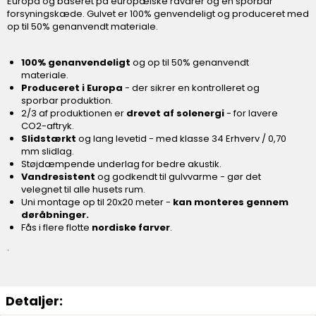
Europa og baseret på europæiske råvarer og en sporbar
forsyningskæde. Gulvet er 100% genvendeligt og produceret med
op til 50% genanvendt materiale.
100% genanvendeligt
og op til 50% genanvendt
materiale.
Produceret i Europa
- der sikrer en kontrolleret og
sporbar produktion.
2/3 af produktionen er
drevet af solenergi
- for lavere
CO2-aftryk.
Slidstærkt
og lang levetid - med klasse 34 Erhverv / 0,70
mm slidlag.
Støjdæmpende underlag for bedre akustik.
Vandresistent
og godkendt til gulvvarme - gør det
velegnet til alle husets rum.
Uni montage op til 20x20 meter -
kan monteres gennem
døråbninger.
Fås i flere flotte
nordiske farver
.
.