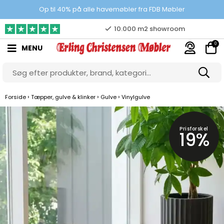
Prisgaranti
Op til 40% på alle havemøbler fra FDB Møbler
10.000 m2 showroom
0
MENU
Gratis & gode parkeringsforhold
›
›
›
Forside
Tæpper, gulve & klinker
Gulve
Vinylgulve
Prisforskel
19%