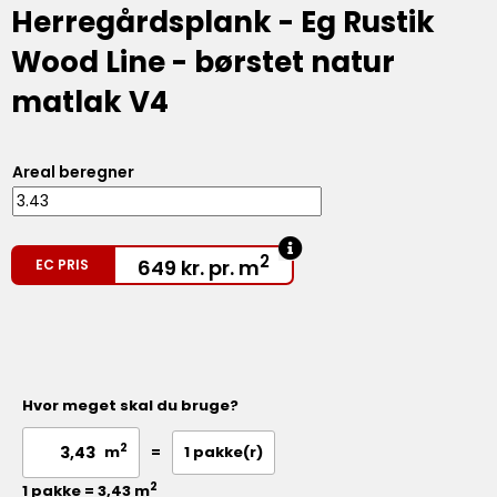
Herregårdsplank - Eg Rustik
Wood Line - børstet natur
matlak V4
Areal beregner
2
649
kr.
pr. m
EC PRIS
Hvor meget skal du bruge?
2
=
1
pakke(r)
m
2
1 pakke = 3,43 m