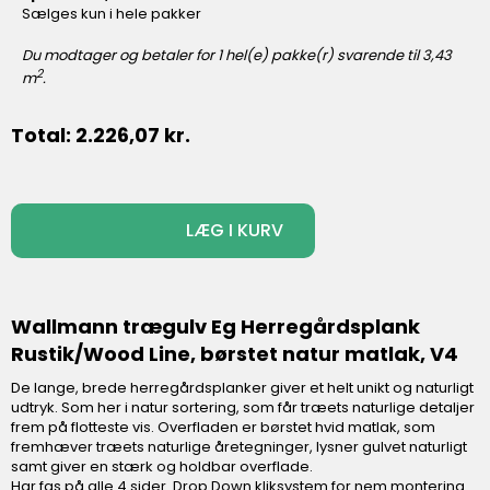
Sælges kun i hele pakker
Du modtager og betaler for
1
hel(e) pakke(r) svarende til
3,43
2
m
.
Total:
2.226,07
kr.
-
+
LÆG I KURV
Wallmann trægulv Eg Herregårdsplank
Rustik/Wood Line, børstet natur matlak, V4
De lange, brede herregårdsplanker giver et helt unikt og naturligt
udtryk. Som her i natur sortering, som får træets naturlige detaljer
frem på flotteste vis. Overfladen er børstet hvid matlak, som
fremhæver træets naturlige åretegninger, lysner gulvet naturligt
samt giver en stærk og holdbar overflade.
Har fas på alle 4 sider. Drop Down kliksystem for nem montering.