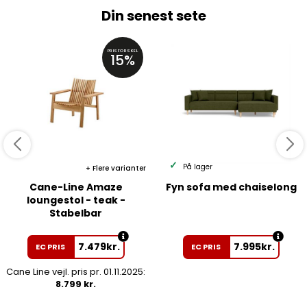
Din senest sete
PRISFORSKEL
15%
På lager
Flere varianter
Cane-Line Amaze
Fyn sofa med chaiselong
loungestol - teak -
Stabelbar
7.479
kr.
7.995
kr.
EC PRIS
EC PRIS
Cane Line vejl. pris pr. 01.11.2025:
8.799 kr.