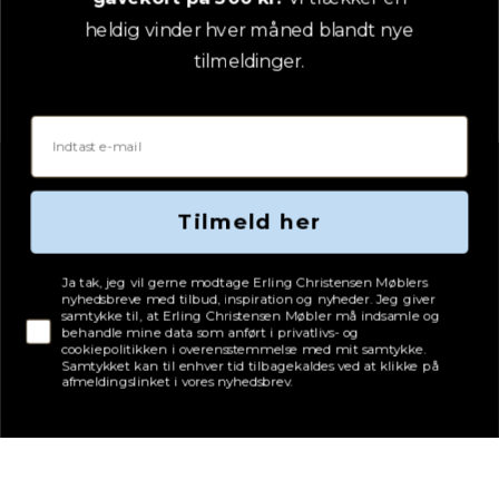
heldig vinder hver måned blandt nye
tilmeldinger.
Email
Tilmeld her
Tjekboks samtykke
Ja tak, jeg vil gerne modtage Erling Christensen Møblers
Adresse
nyhedsbreve med tilbud, inspiration og nyheder. Jeg giver
samtykke til, at Erling Christensen Møbler må indsamle og
behandle mine data som anført i privatlivs- og
Erling Christensen Møbler A/S
cookiepolitikken i overensstemmelse med mit samtykke.
Hørmestedvej 342
Samtykket kan til enhver tid tilbagekaldes ved at klikke på
9870 Sindal
afmeldingslinket i vores nyhedsbrev.
CVR: 75082517