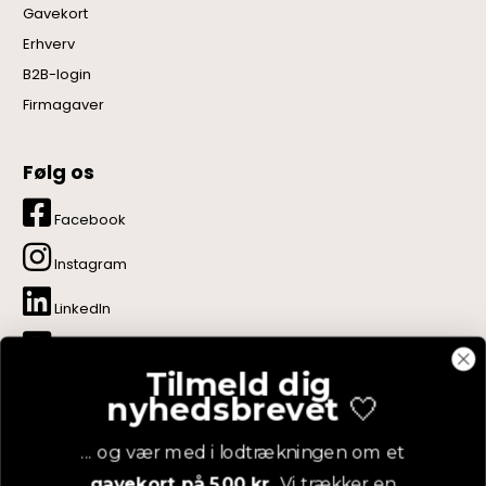
Gavekort
Erhverv
B2B-login
Firmagaver
Følg os
Facebook
Instagram
LinkedIn
YouTube
Tilmeld dig
Pinterest
nyhedsbrevet
🤍
... og vær med i lodtrækningen om et
gavekort på 500 kr.
Vi trækker en