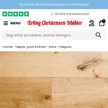
Prisgaranti
Op til 40% på alle havemøbler fra FDB Møbler
10.000 m2 showroom
0
MENU
Gratis & gode parkeringsforhold
›
›
›
Forside
Tæpper, gulve & klinker
Gulve
Trægulve