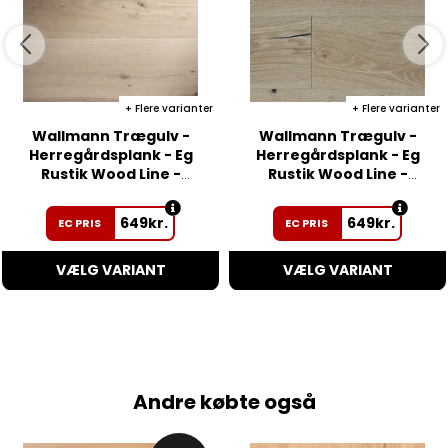
Flere varianter
Flere varianter
Wallmann Trægulv -
Wallmann Trægulv -
Herregårdsplank - Eg
Herregårdsplank - Eg
Rustik Wood Line -
Rustik Wood Line -
børstet invisible matlak
børstet hvid matlak V4
V4
649
kr.
649
kr.
EC PRIS
EC PRIS
VÆLG VARIANT
VÆLG VARIANT
Andre købte også