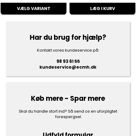
VÆLG VARIANT
LÆG I KURV
Har du brug for hjælp?
Kontakt vores kundeservice på:
98 93 61 55
kundeservice@ecmh.dk
Køb mere - Spar mere
Skal du handle stort ind? Så send os en uforpligtet
forespørgsel
Udfyld formular