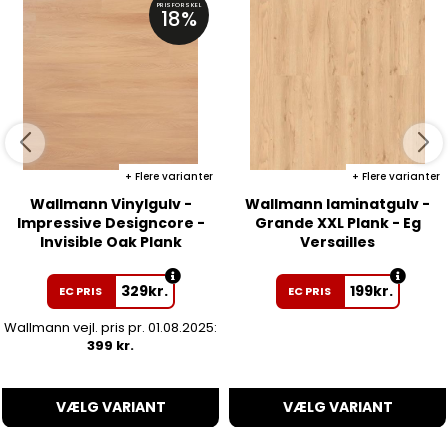
PRISFORSKEL
18%
Flere varianter
Flere varianter
Wallmann Vinylgulv -
Wallmann laminatgulv -
Impressive Designcore -
Grande XXL Plank - Eg
Invisible Oak Plank
Versailles
329
kr.
199
kr.
EC PRIS
EC PRIS
Wallmann vejl. pris pr. 01.08.2025:
399 kr.
VÆLG VARIANT
VÆLG VARIANT