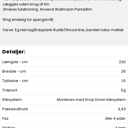
Lægges uden brug af lim.
Ønskes fuldlimning: Anvend Wallmann Parketlim.
Ring endelig for spørgsmål.
Farve: Eg Herregårdsplank Rustik/Wood line, børstet natur matlak
Længde - cm:
220
Bredde - cm:
26
Tykkelse - cm:
1,5
Træsort
Eg
Kliksystem
Monteres med Drop Down kliksystem
Pakkeindhold
3,43
Fas
Alle 4 sider
Slidlag
4 mm