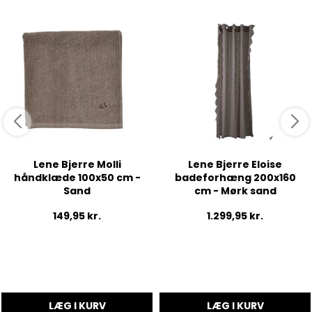
Lene Bjerre Molli
Lene Bjerre Eloise
håndklæde 100x50 cm -
badeforhæng 200x160
Sand
cm - Mørk sand
149,95
kr.
1.299,95
kr.
LÆG I KURV
LÆG I KURV