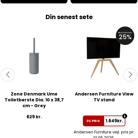
Din senest sete
PRISFORSKEL
25%
Zone Denmark Ume
Andersen Furniture View
Toiletbørste Dia. 10 x 38,7
TV stand
cm - Grey
629
kr.
1.649
kr.
EC PRIS
Andersen Furniture vejl. pris pr.
01.06.2026: