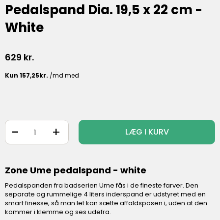
Pedalspand Dia. 19,5 x 22 cm -
White
629
kr.
-
+
LÆG I KURV
Zone Ume pedalspand - white
Pedalspanden fra badserien Ume fås i de fineste farver. Den
separate og rummelige 4 liters inderspand er udstyret med en
smart finesse, så man let kan sætte affaldsposen i, uden at den
kommer i klemme og ses udefra.