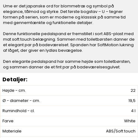
Ume er det japanske ord for blommetræ og symbol på
elegance, tålmod og styrke. Det første bogstav – U – tegner
formen på serien, som er moderne og klassisk på samme tid
med gennemtænkte og funktionelle detaljer.
Denne funktionelle pedalspand er fremstillet i sort ABS-plast med
mat soft touch belægning. Sammen med toiletbørsten danner de
et elegant par på badeværelset. Spanden har SoftMotion lukning
af låget, der giver en lydløs bevægelse.
Den elegante pedalspand har samme højde som toiletbørsten,
og sammen danner de et fint par på badeværelsesgulvet.
Højde - cm.
22
Ø - diameter - cm.
19,5
Rumindhold - cl.
4 l
Farve
White
Materiale
ABS/Soft touch