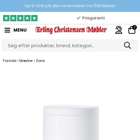
100% danskejet webshop
Op til 40% på alle havemøbler fra FDB Møbler
Prisgaranti
0
MENU
10.000 m2 showroom
Gratis & gode parkeringsforhold
›
›
Forside
Mærker
Zone