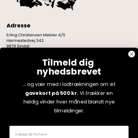
Adresse
Erling Christensen Møbler A/S
Hørmestedvej 342
9870 Sindal
CVR: 75082517
Tilmeld dig
nyhedsbrevet
... og vær med i lodtrækningen om et
gavekort på 500 kr.
Vi trækker en
heldig vinder hver måned blandt nye
tilmeldinger.
Fornavn