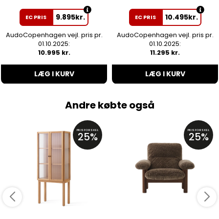
9.895
kr.
10.495
kr.
EC PRIS
EC PRIS
AudoCopenhagen vejl. pris pr.
AudoCopenhagen vejl. pris pr.
01.10.2025:
01.10.2025:
10.995 kr.
11.295 kr.
LÆG I KURV
LÆG I KURV
Andre købte også
PRISFORSKEL
PRISFORSKEL
25%
25%