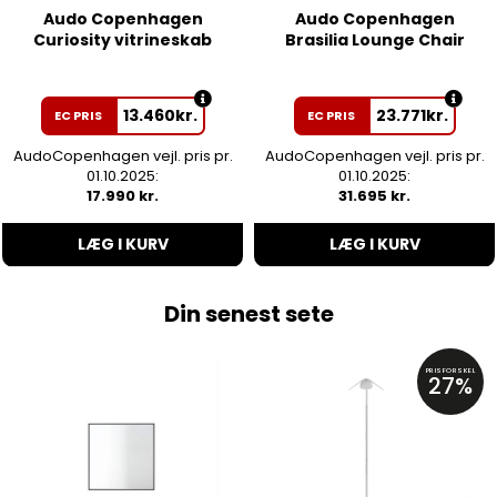
Audo Copenhagen
Audo Copenhagen
Curiosity vitrineskab
Brasilia Lounge Chair
13.460
kr.
23.771
kr.
EC PRIS
EC PRIS
AudoCopenhagen vejl. pris pr.
AudoCopenhagen vejl. pris pr.
01.10.2025:
01.10.2025:
17.990 kr.
31.695 kr.
LÆG I KURV
LÆG I KURV
Din senest sete
PRISFORSKEL
27%