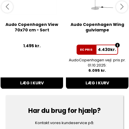
Audo Copenhagen View
Audo Copenhagen Wing
70x70 cm - Sort
gulvlampe
1.495
kr.
4.430
kr.
EC PRIS
AudoCopenhagen vejl. pris pr.
01.10.2025:
6.095 kr.
LÆG I KURV
LÆG I KURV
Har du brug for hjælp?
Kontakt vores kundeservice på: