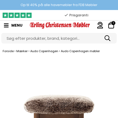
100% danskejet webshop
Op til 40% på alle havemøbler fra FDB Møbler
Prisgaranti
0
MENU
10.000 m2 showroom
Gratis & gode parkeringsforhold
›
›
›
Forside
Mærker
Audo Copenhagen
Audo Copenhagen møbler