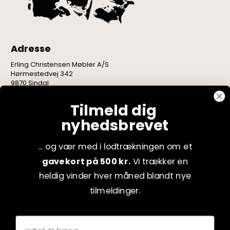
Adresse
Erling Christensen Møbler A/S
Hørmestedvej 342
9870 Sindal
CVR: 75082517
Tilmeld dig
nyhedsbrevet
... og vær med i lodtrækningen om et
gavekort på 500 kr.
Vi trækker en
heldig vinder hver måned blandt nye
tilmeldinger.
Fornavn