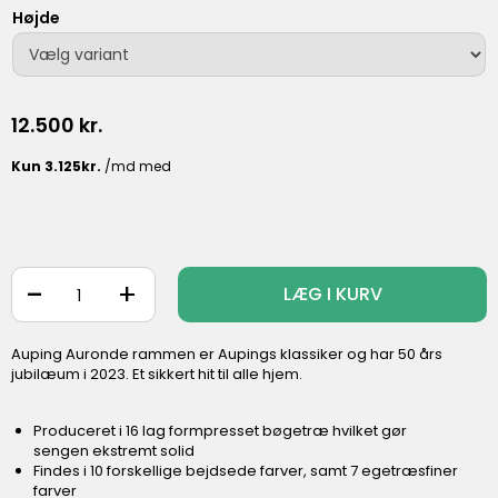
Højde
12.500
kr.
-
+
LÆG I KURV
Auping Auronde rammen er Aupings klassiker og har 50 års
jubilæum i 2023. Et sikkert hit til alle hjem.
Produceret i 16 lag formpresset bøgetræ hvilket gør
sengen ekstremt solid
Findes i 10 forskellige bejdsede farver, samt 7 egetræsfiner
farver