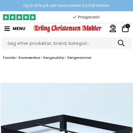
100% danskejet webshop
Op til 40% på alle havemøbler fra FDB Møbler
Prisgaranti
0
MENU
10.000 m2 showroom
Gratis & gode parkeringsforhold
›
›
›
Forside
Soveværelse
Sengeudstyr
Sengerammer