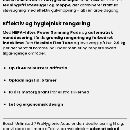
ledningsfri støvsuger og moppe
, der kombinerer kraftfuld
støvsugning med effektiv gulvmopning – alt i én arbejdsgang.
Effektiv og hygiejnisk rengøring
Med
HEPA-filter
,
Power Spinning Pads
og
automatisk
vanddosering
, får du
grundig rengøring og forbedret
indeklima
. Den
fleksible Flex Tube
og lave vægt på kun
2,9 kg
gør det nemt at komme ind under møbler og rengøre svært
tilgængelige områder.
Op til 40 minutters driftstid
Opladningstid: 5 timer
10 års motorgaranti
for ekstra sikkerhed
Let og ergonomisk design
Bosch Unlimited 7 ProHygienic Aqua er den ideelle løsning til dig,
der vil gøre rent mere effektivt og hygiejnisk –
uden at gå på