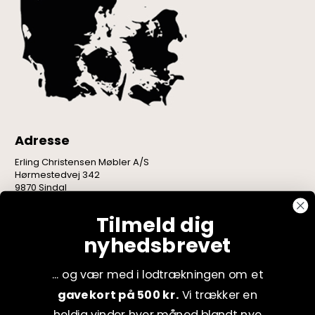
Adresse
Erling Christensen Møbler A/S
Hørmestedvej 342
9870 Sindal
CVR: 75082517
Tilmeld dig
nyhedsbrevet
... og vær med i lodtrækningen om et
gavekort på 500 kr.
Vi trækker en
heldig vinder hver måned blandt nye