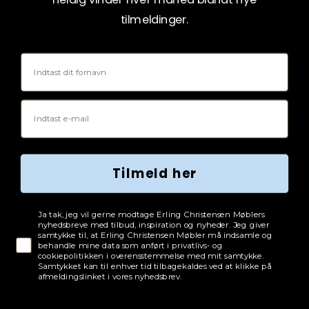
tilmeldinger.
Fornavn
Email
Tilmeld her
Tjekboks samtykke
Ja tak, jeg vil gerne modtage Erling Christensen Møblers
nyhedsbreve med tilbud, inspiration og nyheder. Jeg giver
samtykke til, at Erling Christensen Møbler må indsamle og
behandle mine data som anført i privatlivs- og
cookiepolitikken i overensstemmelse med mit samtykke.
Samtykket kan til enhver tid tilbagekaldes ved at klikke på
afmeldingslinket i vores nyhedsbrev.