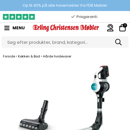
100% danskejet webshop
Op til 40% på alle havemøbler fra FDB Møbler
Prisgaranti
0
MENU
10.000 m2 showroom
Gratis & gode parkeringsforhold
›
›
Forside
Køkken & Bad
Hårde hvidevarer