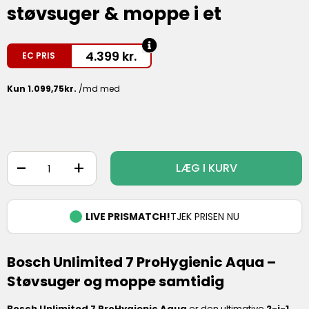
støvsuger & moppe i et
4.399
kr.
EC PRIS
-
+
LÆG I KURV
LIVE PRISMATCH!
TJEK PRISEN NU
Bosch Unlimited 7 ProHygienic Aqua –
Støvsuger og moppe samtidig
Bosch Unlimited 7 ProHygienic Aqua
er den ultimative
2-i-1