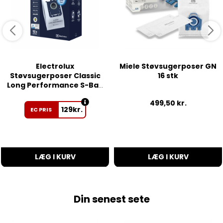
Electrolux
Miele Støvsugerposer GN
Støvsugerposer Classic
16 stk
Long Performance S-Bag
12 stk
499,50
kr.
129
kr.
EC PRIS
LÆG I KURV
LÆG I KURV
Din senest sete