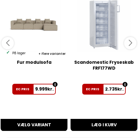
På lager
Flere varianter
Fur modulsofa
Scandomestic Fryseskab
FRF177WD
9.999
kr.
2.735
kr.
EC PRIS
EC PRIS
VÆLG VARIANT
LÆG I KURV