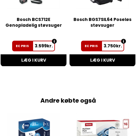
Bosch BCS712E
Bosch BGS7SIL64 Poseløs
Genopladelig støvsuger
støvsuger
3.599
kr.
3.750
kr.
EC PRIS
EC PRIS
LÆG I KURV
LÆG I KURV
Andre købte også