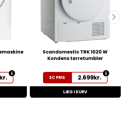
kemaskine
Scandomestic TRK 1020 W
Kondens tørretumbler
kr.
2.699
kr.
EC PRIS
LÆG I KURV