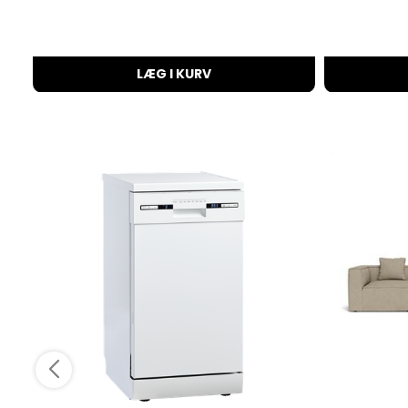
LÆG I KURV