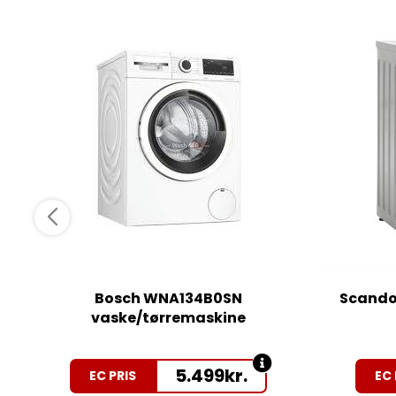
Bosch WNA134B0SN
Scando
vaske/tørremaskine
5.499
kr.
EC PRIS
EC 