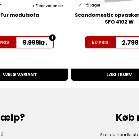
r
På lager
Flere varianter
Fur modulsofa
Scandomestic opvaske
SFO 4102 W
9.999
kr.
2.798
PRIS
EC PRIS
VÆLG VARIANT
LÆG I KURV
hjælp?
Køb 
å:
Skal du handle sto