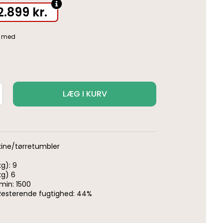
2.899
kr.
LÆG I KURV
ine/tørretumbler
g): 9
kg) 6
min: 1500
 Resterende fugtighed: 44%