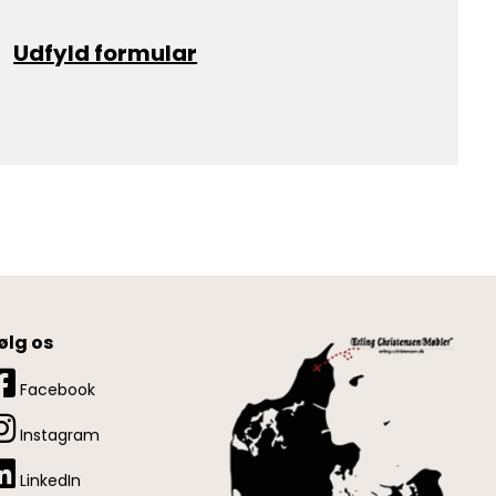
Udfyld formular
ølg os
Facebook
Instagram
LinkedIn