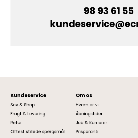
98 93 61 55
kundeservice@e
Kundeservice
Om os
Sov & Shop
Hvem er vi
Fragt & Levering
Åbningstider
Retur
Job & Karrierer
Oftest stillede spørgsmål
Prisgaranti