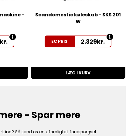
maskine -
Scandomestic køleskab - SKS 201
W
kr.
2.329
kr.
EC PRIS
LÆG I KURV
mere - Spar mere
rt ind? Så send os en uforpligtet forespørgsel