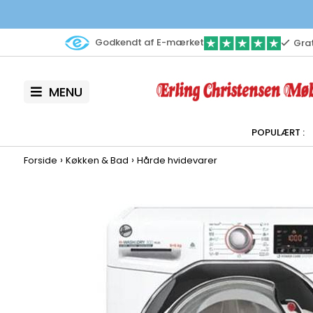
Godkendt af E-mærket
Grat
MENU
›
›
Forside
Køkken & Bad
Hårde hvidevarer