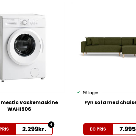
På lager
mestic Vaskemaskine
Fyn sofa med chais
WAH1506
2.299
kr.
7.995
PRIS
EC PRIS