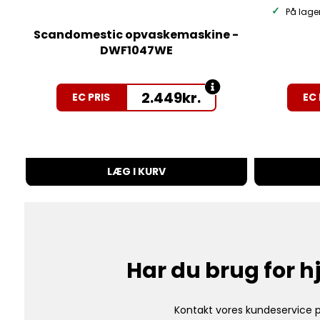
På lage
Scandomestic opvaskemaskine -
DWF1047WE
2.449
kr.
EC PRIS
EC 
LÆG I KURV
Har du brug for 
Kontakt vores kundeservice p