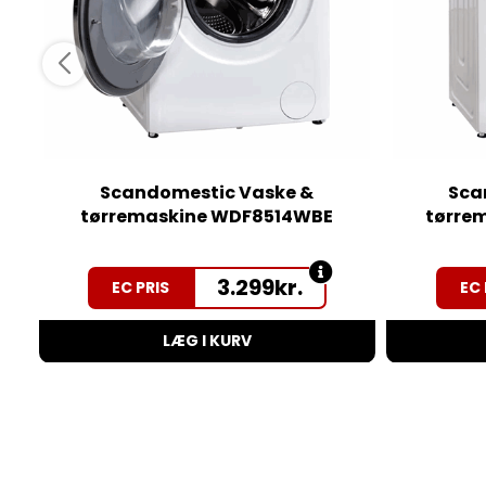
Scandomestic Vaske &
Sca
tørremaskine WDF8514WBE
tørre
3.299
kr.
EC PRIS
EC 
LÆG I KURV