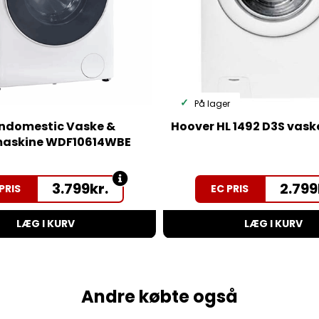
På lager
ndomestic Vaske &
Hoover HL 1492 D3S vas
maskine WDF10614WBE
3.799
kr.
2.799
PRIS
EC PRIS
LÆG I KURV
LÆG I KURV
Andre købte også