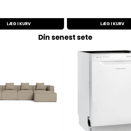
LÆG I KURV
LÆG I KURV
Din senest sete