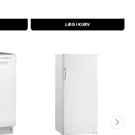
LÆG I KURV