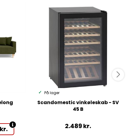
På lager
elong
Scandomestic vinkøleskab - SV
45 B
h
2.489
kr.
kr.