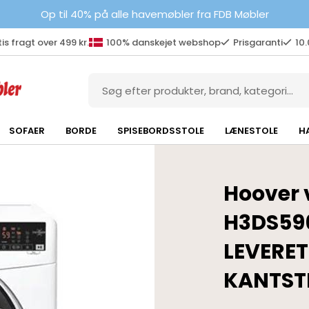
Op til 40% på alle havemøbler fra FDB Møbler
is fragt over 499 kr.
100% danskejet webshop
Prisgaranti
10
SOFAER
BORDE
SPISEBORDSSTOLE
LÆNESTOLE
H
Hoover 
H3DS596
LEVERET
KANTST