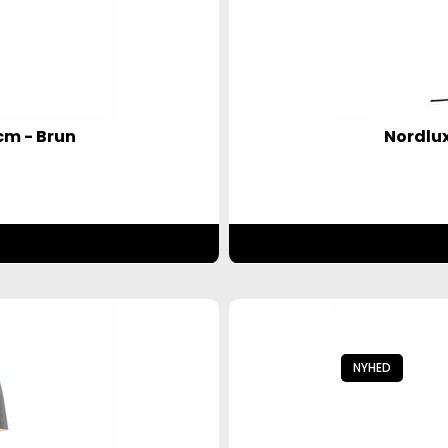
cm - Brun
Nordlux
NYHED