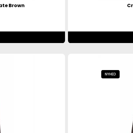
late Brown
Cr
NYHED