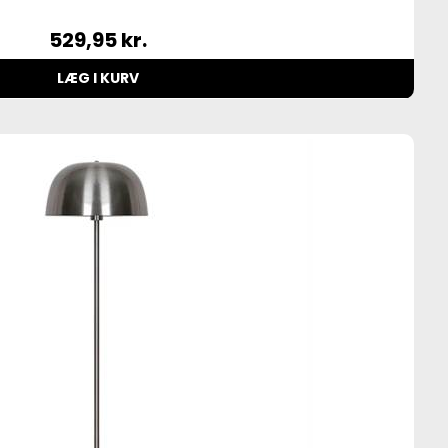
529,95
kr.
LÆG I KURV