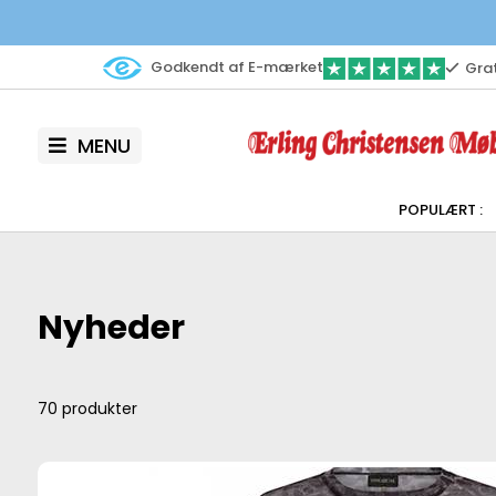
Godkendt af E-mærket
Grat
MENU
Nyheder
70
produkter