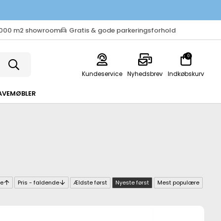
.000 m2 showroom
Gratis & gode parkeringsforhold
0
Kundeservice
Nyhedsbrev
Indkøbskurv
AVEMØBLER
de
Pris - faldende
Ældste først
Nyeste først
Mest populære