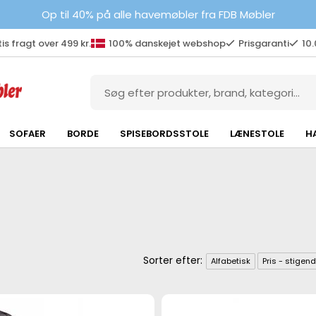
Op til 40% på alle havemøbler fra FDB Møbler
is fragt over 499 kr.
100% danskejet webshop
Prisgaranti
10
SOFAER
BORDE
SPISEBORDSSTOLE
LÆNESTOLE
H
Alfabetisk
Pris - stigen