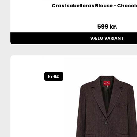
Cras Isabellcras Blouse - Choco
599
kr.
VÆLG VARIANT
NYHED