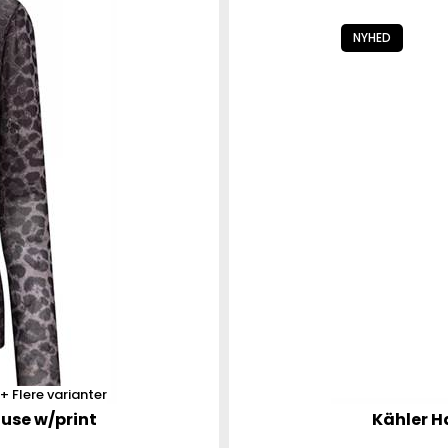
NYHED
Flere varianter
use w/print
Kähler H