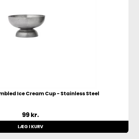
mbled Ice Cream Cup - Stainless Steel
99
kr.
LÆG I KURV